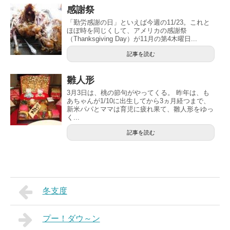
感謝祭
「勤労感謝の日」といえば今週の11/23。これと
ほぼ時を同じくして、アメリカの感謝祭
（Thanksgiving Day）が11月の第4木曜日...
記事を読む
雛人形
3月3日は、桃の節句がやってくる。 昨年は、も
あちゃんが1/10に出生してから3ヵ月経つまで、
新米パパとママは育児に疲れ果て、雛人形をゆっ
く...
記事を読む
冬支度
プー！ダウ～ン