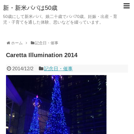
新・新米パパは50歳
50歳にして新米パパ。娘二十歳でパパ70歳。妊娠・出産・育
児・子育てを通した体験、思いなどを綴っています。
ホーム
記念日・催事
Caretta Illumination 2014
2014/12/2
記念日・催事