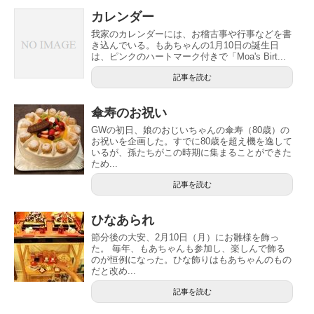
カレンダー
我家のカレンダーには、お稽古事や行事などを書
き込んでいる。もあちゃんの1月10日の誕生日
は、ピンクのハートマーク付きで「Moa's Birt...
記事を読む
傘寿のお祝い
GWの初日、娘のおじいちゃんの傘寿（80歳）の
お祝いを企画した。すでに80歳を超え機を逸して
いるが、孫たちがこの時期に集まることができた
ため...
記事を読む
ひなあられ
節分後の大安、2月10日（月）にお雛様を飾っ
た。 毎年、もあちゃんも参加し、楽しんで飾る
のが恒例になった。ひな飾りはもあちゃんのもの
だと改め...
記事を読む