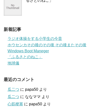
るさとのねこ」
新着記事
ラジオ体操をする小学生の今昔
ホウセンカその後のその後 その後またその後
Windows Boot Maneger
「ふるさとのねこ」
地球儀
最近のコメント
瓜二つ
に
papa50
より
瓜二つ
に
ななママ
より
心筋梗塞
に
papa50
より