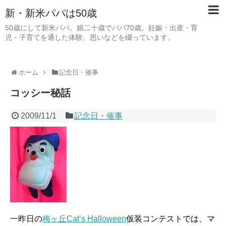
新・新米パパは50歳
50歳にして新米パパ。娘二十歳でパパ70歳。妊娠・出産・育
児・子育てを通した体験、思いなどを綴っています。
ホーム
記念日・催事
コッシー秘話
2009/11/1
記念日・催事
一昨日の
梅ヶ丘Cat’s Halloween
仮装コンテストでは、マ