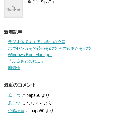
るさとのねこ」
新着記事
ラジオ体操をする小学生の今昔
ホウセンカその後のその後 その後またその後
Windows Boot Maneger
「ふるさとのねこ」
地球儀
最近のコメント
瓜二つ
に
papa50
より
瓜二つ
に
ななママ
より
心筋梗塞
に
papa50
より