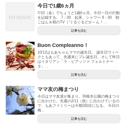
今日で1歳6ヵ月
7/10（金）でちょうど1歳6ヵ月。今日一日の行動
を記録する。 7：00 起床、シャワー 8：00 朝
ごはん＆朝のTV（“ぐるぐるどか～ん！...
記事を読む
Buon Compleanno！
10/12はもあちゃんママの誕生日。 誕生日ウィー
クともあって、先週末にプレ誕生日、そして昨日
はイタリアン「ラ・ピアッツァ フォルトナー
タ」...
記事を読む
ママ友の梅まつり
今日はママ友達が集まり、羽根木公園の梅まつり
に出かけた。先週の2/11（祝）に出かけているの
で、もあファミリーは今期2回目になる。 今日の
梅...
記事を読む