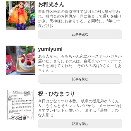
お稚児さん
世田谷区松原の菅原神社では9月に例大祭が行わ
れ、町内会のお神輿が一同に集まって通りを練り
歩き、天神様にお参りする。と同時に、5年に一
度だけお...
記事を読む
yumiyumi
ある人から、もあちゃん宛にバースデーハガキが
届いた。さらにその人は、自宅までバースデーケ
ーキを届けてくれた。 その人の名はYさん。もあ
ちゃん...
記事を読む
祝・ひなまつり
今日はひなまつり本番。 岐阜の従兄弟ゆうくん
＆こうくんとそのママ＆パパから、メッセージ付
きでプレゼントが届いた。 まずは「菱餅」。ひ
な人形に...
記事を読む