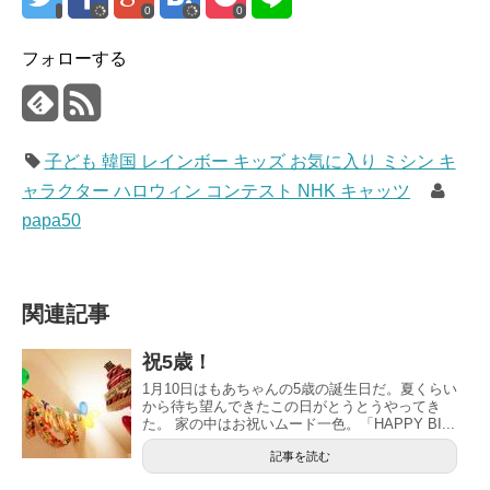
0
0
フォローする
子ども 韓国 レインボー キッズ お気に入り ミシン キ
ャラクター ハロウィン コンテスト NHK キャッツ
papa50
関連記事
祝5歳！
1月10日はもあちゃんの5歳の誕生日だ。夏くらい
から待ち望んできたこの日がとうとうやってき
た。 家の中はお祝いムード一色。「HAPPY BI...
記事を読む