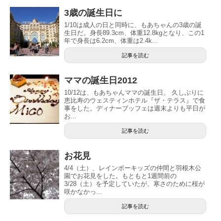
3歳の誕生日に
1/10は成人の日と同時に、もあちゃんの3歳の誕
生日だ。身長89.3cm、体重12.8kgとなり、この1
年で身長は6.2cm、体重は2.4k...
記事を読む
ママの誕生日2012
10/12は、もあちゃんママの誕生日。 久しぶりに
恵比寿のウェスティンホテル『ザ・テラス』で食
事をした。ディナーブッフェは週末よりも平日が
お...
記事を読む
お花見
4/4（土）、レインボーキッズの仲間と羽根木公
園でお花見をした。もともと1週間前の
3/28（土）を予定していたが、寒さのために桜が
咲かなかっ...
記事を読む