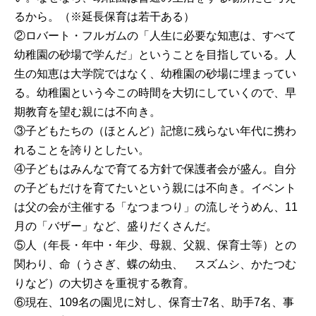
るから。（※延長保育は若干ある）
②ロバート・フルガムの「人生に必要な知恵は、すべて
幼稚園の砂場で学んだ」ということを目指している。人
生の知恵は大学院ではなく、幼稚園の砂場に埋まってい
る。幼稚園という今この時間を大切にしていくので、早
期教育を望む親には不向き。
③子どもたちの（ほとんど）記憶に残らない年代に携わ
れることを誇りとしたい。
④子どもはみんなで育てる方針で保護者会が盛ん。自分
の子どもだけを育てたいという親には不向き。イベント
は父の会が主催する「なつまつり」の流しそうめん、11
月の「バザー」など、盛りだくさんだ。
⑤人（年長・年中・年少、母親、父親、保育士等）との
関わり、命（うさぎ、蝶の幼虫、 スズムシ、かたつむ
りなど）の大切さを重視する教育。
⑥現在、109名の園児に対し、保育士7名、助手7名、事