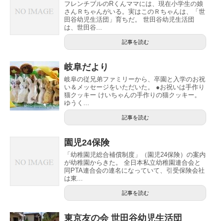
フレンチブルのRくんママには、現在小学生の娘
さんＲちゃんがいる。実はこのＲちゃんは、「世
田谷幼児生活団」育ちだ。 世田谷幼児生活団
は、世田谷...
記事を読む
岐阜だより
岐阜の従兄弟ファミリーから、卒園と入学のお祝
い＆メッセージをいただいた。 ●お祝いは手作り
猫クッキー けいちゃんの手作りの猫クッキー。
ゆうく...
記事を読む
園児24保険
「幼稚園児総合補償制度」（園児24保険）の案内
が幼稚園からきた。 全日本私立幼稚園連合会と
同PTA連合会の連名になっていて、引受保険会社
は東...
記事を読む
東京友の会 世田谷幼児生活団