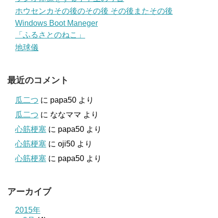
ホウセンカその後のその後 その後またその後
Windows Boot Maneger
「ふるさとのねこ」
地球儀
最近のコメント
瓜二つ
に
papa50
より
瓜二つ
に
ななママ
より
心筋梗塞
に
papa50
より
心筋梗塞
に
oji50
より
心筋梗塞
に
papa50
より
アーカイブ
2015年