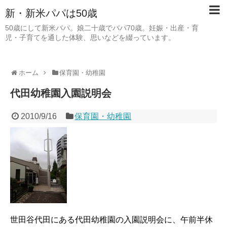
新・新米パパは50歳
50歳にして新米パパ。娘二十歳でパパ70歳。妊娠・出産・育
児・子育てを通した体験、思いなどを綴っています。
ホーム
保育園・幼稚園
代田幼稚園入園説明会
2010/9/16
保育園・幼稚園
世田谷代田にある代田幼稚園の入園説明会に、午前半休