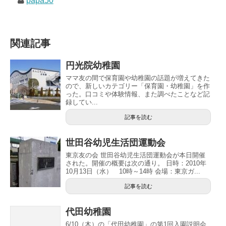
papa50
関連記事
円光院幼稚園
ママ友の間で保育園や幼稚園の話題が増えてきた
ので、新しいカテゴリー「保育園・幼稚園」を作
った。口コミや体験情報、また調べたことなど記
録してい...
記事を読む
世田谷幼児生活団運動会
東京友の会 世田谷幼児生活団運動会が本日開催
された。開催の概要は次の通り。 日時：2010年
10月13日（水） 10時～14時 会場：東京ガ...
記事を読む
代田幼稚園
6/10（木）の「代田幼稚園」の第1回入園説明会