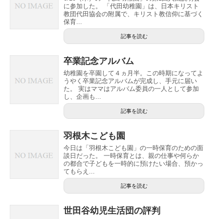
に参加した。 「代田幼稚園」は、日本キリスト
教団代田協会の附属で、キリスト教信仰に基づく
保育...
記事を読む
卒業記念アルバム
幼稚園を卒園して４ヵ月半。この時期になってよ
うやく卒業記念アルバムが完成し、手元に届い
た。 実はママはアルバム委員の一人として参加
し、企画も...
記事を読む
羽根木こども園
今日は「羽根木こども園」の一時保育のための面
談日だった。 一時保育とは、親の仕事や何らか
の都合で子どもを一時的に預けたい場合、預かっ
てもらえ...
記事を読む
世田谷幼児生活団の評判