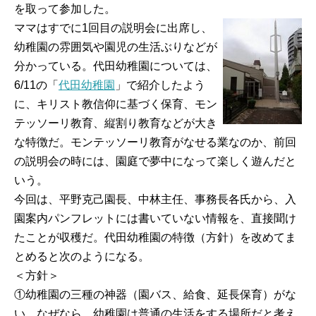
を取って参加した。
ママはすでに1回目の説明会に出席し、
幼稚園の雰囲気や園児の生活ぶりなどが
分かっている。代田幼稚園については、
6/11の「
代田幼稚園
」で紹介したよう
に、キリスト教信仰に基づく保育、モン
テッソーリ教育、縦割り教育などが大き
な特徴だ。モンテッソーリ教育がなせる業なのか、前回
の説明会の時には、園庭で夢中になって楽しく遊んだと
いう。
今回は、平野克己園長、中林主任、事務長各氏から、入
園案内パンフレットには書いていない情報を、直接聞け
たことが収穫だ。代田幼稚園の特徴（方針）を改めてま
とめると次のようになる。
＜方針＞
①幼稚園の三種の神器（園バス、給食、延長保育）がな
い。なぜなら、幼稚園は普通の生活をする場所だと考え