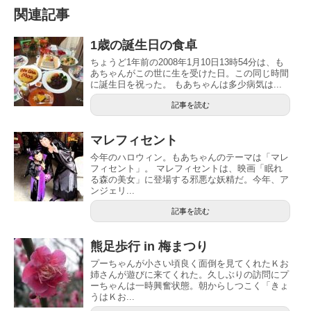
関連記事
1歳の誕生日の食卓
ちょうど1年前の2008年1月10日13時54分は、も
あちゃんがこの世に生を受けた日。この同じ時間
に誕生日を祝った。 もあちゃんは多少病気は...
記事を読む
マレフィセント
今年のハロウィン。もあちゃんのテーマは「マレ
フィセント」。 マレフィセントは、映画「眠れ
る森の美女」に登場する邪悪な妖精だ。今年、ア
ンジェリ...
記事を読む
熊足歩行 in 梅まつり
プーちゃんが小さい頃良く面倒を見てくれたＫお
姉さんが遊びに来てくれた。久しぶりの訪問にプ
ーちゃんは一時興奮状態。朝からしつこく「きょ
うはＫお...