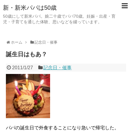
新・新米パパは50歳
50歳にして新米パパ。娘二十歳でパパ70歳。妊娠・出産・育
児・子育てを通した体験、思いなどを綴っています。
ホーム
記念日・催事
誕生日はもあ？
2011/1/27
記念日・催事
パパの誕生日で外食することになり急いで帰宅した。