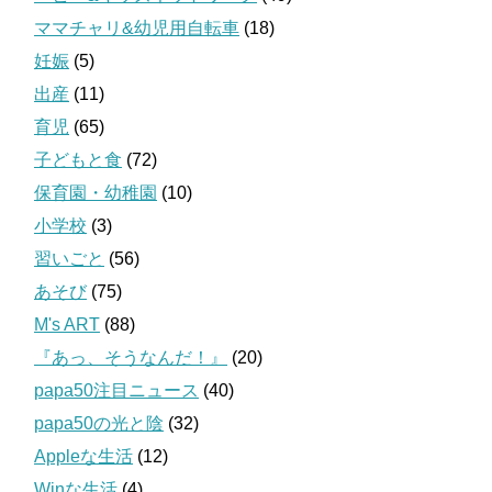
ママチャリ&幼児用自転車
(18)
妊娠
(5)
出産
(11)
育児
(65)
子どもと食
(72)
保育園・幼稚園
(10)
小学校
(3)
習いごと
(56)
あそび
(75)
M's ART
(88)
『あっ、そうなんだ！』
(20)
papa50注目ニュース
(40)
papa50の光と陰
(32)
Appleな生活
(12)
Winな生活
(4)