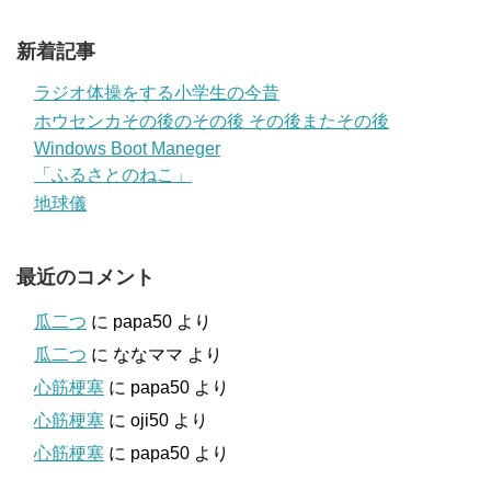
新着記事
ラジオ体操をする小学生の今昔
ホウセンカその後のその後 その後またその後
Windows Boot Maneger
「ふるさとのねこ」
地球儀
最近のコメント
瓜二つ
に
papa50
より
瓜二つ
に
ななママ
より
心筋梗塞
に
papa50
より
心筋梗塞
に
oji50
より
心筋梗塞
に
papa50
より