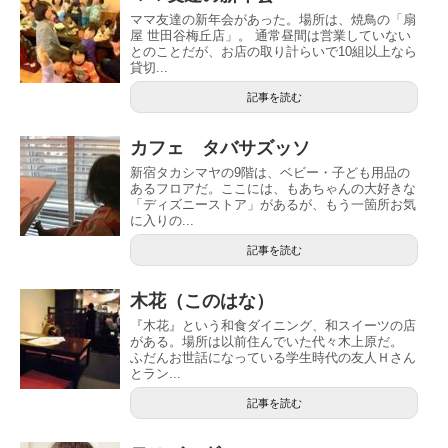
ママ友達の新年会があった。場所は、焼鳥の「扇
屋 世田谷梅丘店」。 通常昼間は営業していない
とのことだが、お店の取り計らいで10組以上なら
貸切...
記事を読む
カフェ タバサズッソ
新宿タカシマヤの9階は、ベビー・子ども用品の
あるフロアだ。ここには、もあちゃんの大好きな
「ディズニーストア」があるが、もう一箇所お気
に入りの...
記事を読む
木花（このはな）
『木花』という和食ダイニング、和スイーツの店
がある。場所は以前住んでいた代々木上原だ。
ふだんお世話になっている学生時代の友人Ｈさん
とラン...
記事を読む