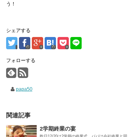
う！
シェアする
0
0
フォローする
papa50
関連記事
2学期終業の宴
昨日12/20は2学期の終業式。パパは会社終業と同