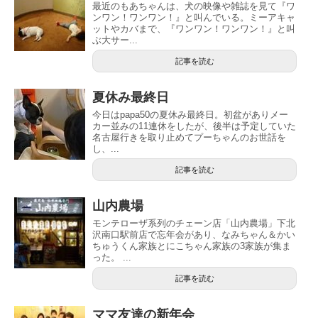
最近のもあちゃんは、犬の映像や雑誌を見て『ワ
ンワン！ワンワン！』と叫んでいる。ミーアキャ
ットやカバまで、『ワンワン！ワンワン！』と叫
ぶ大サー...
記事を読む
夏休み最終日
今日はpapa50の夏休み最終日。初盆がありメー
カー並みの11連休をしたが、後半は予定していた
名古屋行きを取り止めてプーちゃんのお世話を
し、...
記事を読む
山内農場
モンテローザ系列のチェーン店「山内農場」下北
沢南口駅前店で忘年会があり、なみちゃん＆かい
ちゅうくん家族とにこちゃん家族の3家族が集ま
った。 ...
記事を読む
ママ友達の新年会