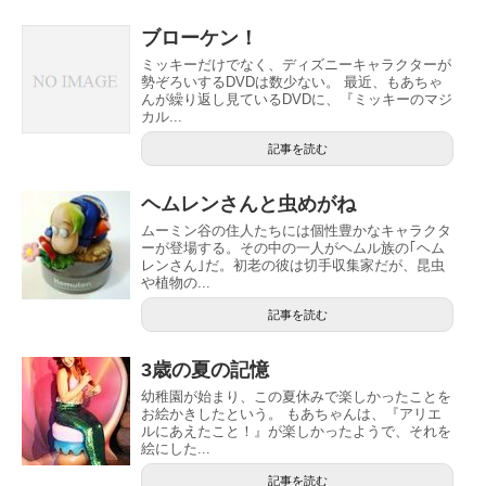
ブローケン！
ミッキーだけでなく、ディズニーキャラクターが
勢ぞろいするDVDは数少ない。 最近、もあちゃ
んが繰り返し見ているDVDに、『ミッキーのマジ
カル...
記事を読む
ヘムレンさんと虫めがね
ムーミン谷の住人たちには個性豊かなキャラクタ
ーが登場する。その中の一人がヘムル族の｢ヘム
レンさん｣だ。初老の彼は切手収集家だが、昆虫
や植物の...
記事を読む
3歳の夏の記憶
幼稚園が始まり、この夏休みで楽しかったことを
お絵かきしたという。 もあちゃんは、『アリエ
ルにあえたこと！』が楽しかったようで、それを
絵にした...
記事を読む