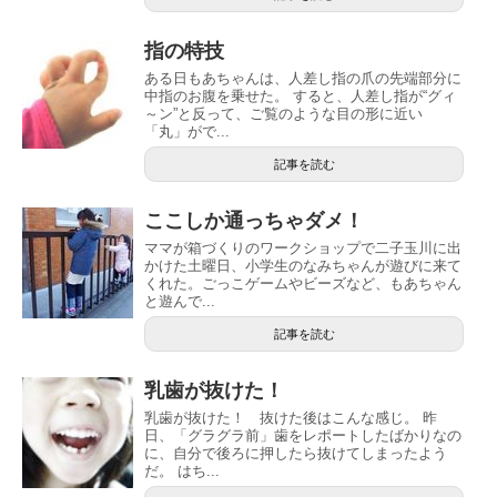
指の特技
ある日もあちゃんは、人差し指の爪の先端部分に
中指のお腹を乗せた。 すると、人差し指が“グィ
～ン”と反って、ご覧のような目の形に近い
「丸」がで...
記事を読む
ここしか通っちゃダメ！
ママが箱づくりのワークショップで二子玉川に出
かけた土曜日、小学生のなみちゃんが遊びに来て
くれた。ごっこゲームやビーズなど、もあちゃん
と遊んで...
記事を読む
乳歯が抜けた！
乳歯が抜けた！ 抜けた後はこんな感じ。 昨
日、「グラグラ前」歯をレポートしたばかりなの
に、自分で後ろに押したら抜けてしまったよう
だ。 はち...