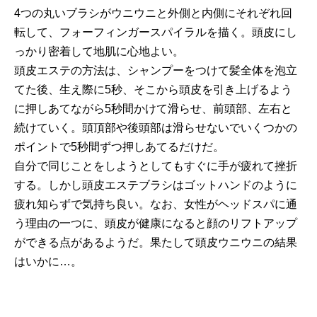
4つの丸いブラシがウニウニと外側と内側にそれぞれ回
転して、フォーフィンガースパイラルを描く。頭皮にし
っかり密着して地肌に心地よい。
頭皮エステの方法は、シャンプーをつけて髪全体を泡立
てた後、生え際に5秒、そこから頭皮を引き上げるよう
に押しあてながら5秒間かけて滑らせ、前頭部、左右と
続けていく。頭頂部や後頭部は滑らせないでいくつかの
ポイントで5秒間ずつ押しあてるだけだ。
自分で同じことをしようとしてもすぐに手が疲れて挫折
する。しかし頭皮エステブラシはゴットハンドのように
疲れ知らずで気持ち良い。なお、女性がヘッドスパに通
う理由の一つに、頭皮が健康になると顔のリフトアップ
ができる点があるようだ。果たして頭皮ウニウニの結果
はいかに…。