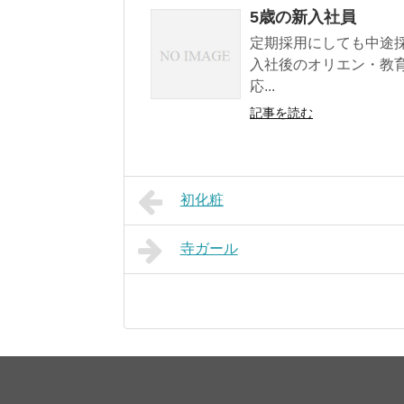
5歳の新入社員
定期採用にしても中途
入社後のオリエン・教
応...
記事を読む
初化粧
寺ガール