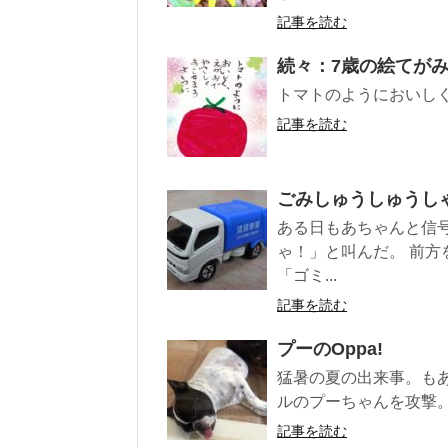
記事を読む
続々：7歳の絵てが
トマトのようにおいし
記事を読む
ごみしゅうしゅうし
ある日もあちゃんと信
ゃ！」と叫んだ。 前
「ゴミ...
記事を読む
プーのOppa!
猛暑の夏の出来事。も
ルのプーちゃんを攻撃。
記事を読む