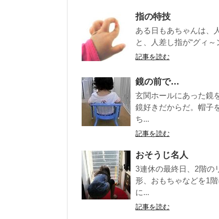
指の特技
ある日もあちゃんは、
と、人差し指が“グィ～
記事を読む
鏡の前で…
玄関ホールにあった鏡
鏡好きだからだ。帽子
ち...
記事を読む
おそうじ名人
3連休の最終日、2階
形、おもちゃなどを1階
に...
記事を読む