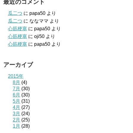
最近のコメント
瓜二つ
に
papa50
より
瓜二つ
に
ななママ
より
心筋梗塞
に
papa50
より
心筋梗塞
に
oji50
より
心筋梗塞
に
papa50
より
アーカイブ
2015年
8月
(4)
7月
(30)
6月
(30)
5月
(31)
4月
(27)
3月
(24)
2月
(25)
1月
(28)