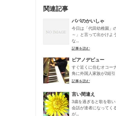
関連記事
パパのかいしゃ
今日は「代田幼稚園」
～」と言って出かけよ
な...
記事を読む
ピアノデビュー
すぐ近くに住むオコーナ
角に外国人家族が2組引
記事を読む
言い間違え
3歳を過ぎると歌を歌
会話が達者になってく
が...