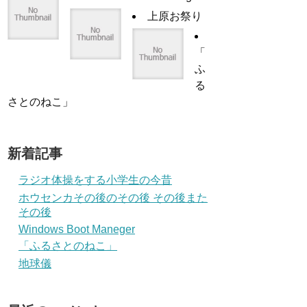
上原お祭り
「
ふ
る
さとのねこ」
新着記事
ラジオ体操をする小学生の今昔
ホウセンカその後のその後 その後また
その後
Windows Boot Maneger
「ふるさとのねこ」
地球儀