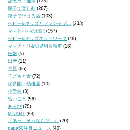
記念日・催事
(123)
親子で楽しむ
(287)
親子で行ける店
(103)
ベビー&キッズとフレンチブル
(233)
ママとパパの日記
(157)
ベビー&キッズネットワーク
(49)
ママチャリ&幼児用自転車
(18)
妊娠
(5)
出産
(11)
育児
(65)
子どもと食
(72)
保育園・幼稚園
(10)
小学校
(3)
習いごと
(56)
あそび
(75)
M's ART
(88)
『あっ、そうなんだ！』
(20)
papa50注目ニュース
(40)