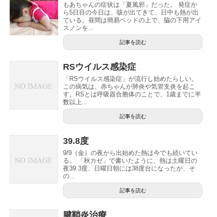
もあちゃんの症状は「夏風邪」だった。 発症か
ら5日目の今日は、咳が出てきて、日中も熱が出
ている。昼間は簡易ベッドの上で、脇の下用アイ
スノンを...
記事を読む
RSウイルス感染症
「RSウイルス感染症」が流行し始めたらしい。
この病気は、赤ちゃんが肺炎や気管支炎を起こ
す。RSとは呼吸器合胞体のことで、1歳までに半
数以上...
記事を読む
39.8度
9/9（金）の夜から出始めた熱は今でも続いてい
る。 「秋カゼ」で書いたように、熱は土曜日の
夜39.3度、日曜日朝には38度台になったが、そ
の...
記事を読む
腱鞘炎治療