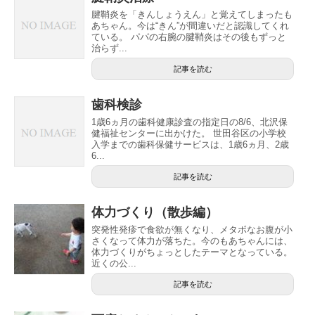
腱鞘炎を「きんしょうえん」と覚えてしまったも
あちゃん。今は“きん”が間違いだと認識してくれ
ている。 パパの右腕の腱鞘炎はその後もずっと
治らず...
記事を読む
歯科検診
1歳6ヵ月の歯科健康診査の指定日の8/6、北沢保
健福祉センターに出かけた。 世田谷区の小学校
入学までの歯科保健サービスは、1歳6ヵ月、2歳
6...
記事を読む
体力づくり（散歩編）
突発性発疹で食欲が無くなり、メタボなお腹が小
さくなって体力が落ちた。今のもあちゃんには、
体力づくりがちょっとしたテーマとなっている。
近くの公...
記事を読む