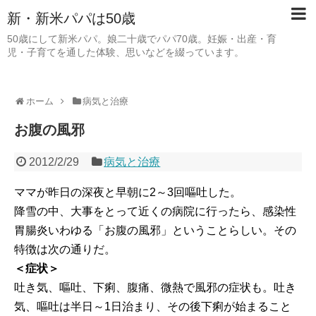
新・新米パパは50歳
50歳にして新米パパ。娘二十歳でパパ70歳。妊娠・出産・育
児・子育てを通した体験、思いなどを綴っています。
ホーム
病気と治療
お腹の風邪
2012/2/29
病気と治療
ママが昨日の深夜と早朝に2～3回嘔吐した。
降雪の中、大事をとって近くの病院に行ったら、感染性
胃腸炎いわゆる「お腹の風邪」ということらしい。その
特徴は次の通りだ。
＜症状＞
吐き気、嘔吐、下痢、腹痛、微熱で風邪の症状も。吐き
気、嘔吐は半日～1日治まり、その後下痢が始まること