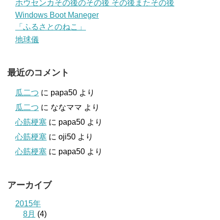
ホウセンカその後のその後 その後またその後
Windows Boot Maneger
「ふるさとのねこ」
地球儀
最近のコメント
瓜二つ
に
papa50
より
瓜二つ
に
ななママ
より
心筋梗塞
に
papa50
より
心筋梗塞
に
oji50
より
心筋梗塞
に
papa50
より
アーカイブ
2015年
8月
(4)