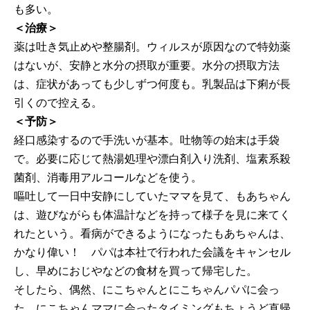
も多い。
＜治療＞
薬は吐き気止めや整腸剤。ウィルスが原因なので特効薬
はないが、安静と水分の摂取が重要。水分の摂取方法
は、症状があっても少しずつ何度も。乳製品は下痢が長
引くので控える。
＜予防＞
経口感染するので手洗いが基本。吐物等の始末は手袋
で。必要に応じて熱湯処理や漂白剤入り洗剤、塩素系殺
菌剤、消毒用アルコールなどを使う。
嘔吐して一日中安静にしていたママを見て、もあちゃん
は、遊びながらも体温計などを持って様子を見に来てく
れたという。看病ができるようになったもあちゃんは、
かなり偉い！ パパは本社で行われた会議をキャンセル
し、早めにおじやなどの食材を買って帰宅した。
そしたら、偶然、にこちゃんとにこちゃんパパに会っ
た。にこちゃんママに会ったタイミングもちょうど直帰