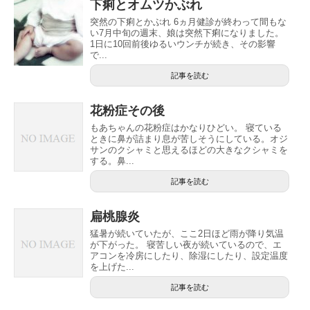
下痢とオムツかぶれ
突然の下痢とかぶれ 6ヵ月健診が終わって間もな
い7月中旬の週末、娘は突然下痢になりました。
1日に10回前後ゆるいウンチが続き、その影響
で...
記事を読む
花粉症その後
もあちゃんの花粉症はかなりひどい。 寝ている
ときに鼻が詰まり息が苦しそうにしている。オジ
サンのクシャミと思えるほどの大きなクシャミを
する。鼻...
記事を読む
扁桃腺炎
猛暑が続いていたが、ここ2日ほど雨が降り気温
が下がった。 寝苦しい夜が続いているので、エ
アコンを冷房にしたり、除湿にしたり、設定温度
を上げた...
記事を読む