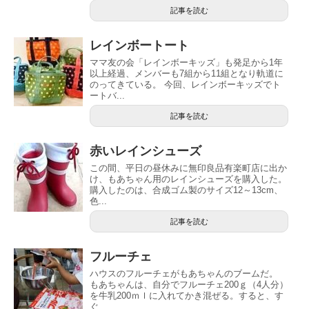
記事を読む
レインボートート
ママ友の会「レインボーキッズ」も発足から1年
以上経過、メンバーも7組から11組となり軌道に
のってきている。 今回、レインボーキッズでト
ートバ...
記事を読む
赤いレインシューズ
この間、平日の昼休みに無印良品有楽町店に出か
け、もあちゃん用のレインシューズを購入した。
購入したのは、合成ゴム製のサイズ12～13cm、
色...
記事を読む
フルーチェ
ハウスのフルーチェがもあちゃんのブームだ。
もあちゃんは、自分でフルーチェ200ｇ（4人分）
を牛乳200ｍｌに入れてかき混ぜる。すると、す
ぐ...