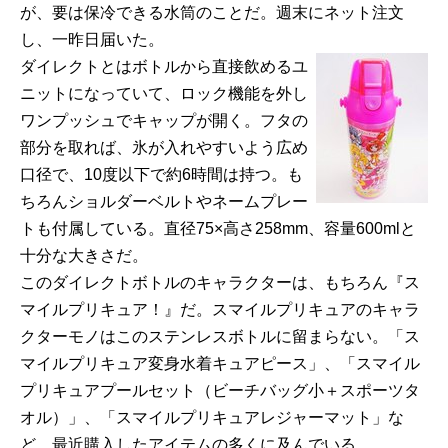
が、要は保冷できる水筒のことだ。週末にネット注文
し、一昨日届いた。
ダイレクトとはボトルから直接飲めるユ
ニットになっていて、ロック機能を外し
ワンプッシュでキャップが開く。フタの
部分を取れば、氷が入れやすいよう広め
口径で、10度以下で約6時間は持つ。も
ちろんショルダーベルトやネームプレー
トも付属している。直径75×高さ258mm、容量600mlと
十分な大きさだ。
このダイレクトボトルのキャラクターは、もちろん『ス
マイルプリキュア！』だ。スマイルプリキュアのキャラ
クターモノはこのステンレスボトルに留まらない。「ス
マイルプリキュア変身水着キュアピース」、「スマイル
プリキュアプールセット（ビーチバッグ小＋スポーツタ
オル）」、「スマイルプリキュアレジャーマット」な
ど、最近購入したアイテムの多くに及んでいる。