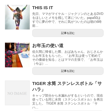
THIS IS IT
先日、ママがマイケル・ジャクソンのとあるDVD
をほしいとメモを残して床についた。papa50は
すでに夢の中で、それに気がついたのは朝の6時
前...
記事を読む
お年玉の使い道
佐久間に帰省した際、おばあちゃん、おじさんか
らお年玉をもらった。 「お年玉は使って初めて
その価値を知る」とはママの主張で、「お年玉は
（今は）...
記事を読む
TIGER 水筒 ステンレスボトル「サ
ハラ」
キャップ部分から水漏れがするというので、現在
使っている同じ水筒（ステンレスボトル）を再注
文した。 TIGER 水筒 ステンレスボトル 「サ
ハ...