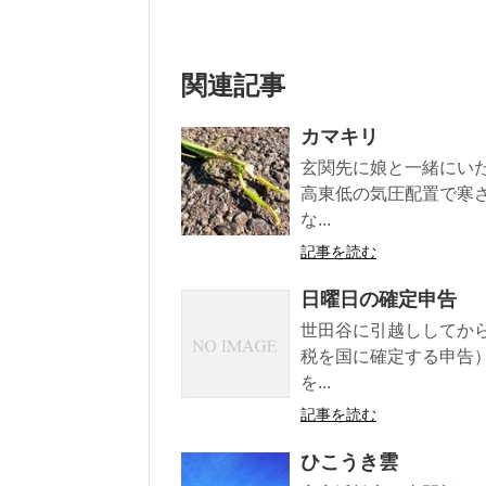
関連記事
カマキリ
玄関先に娘と一緒にい
高東低の気圧配置で寒
な...
記事を読む
日曜日の確定申告
世田谷に引越ししてか
税を国に確定する申告
を...
記事を読む
ひこうき雲