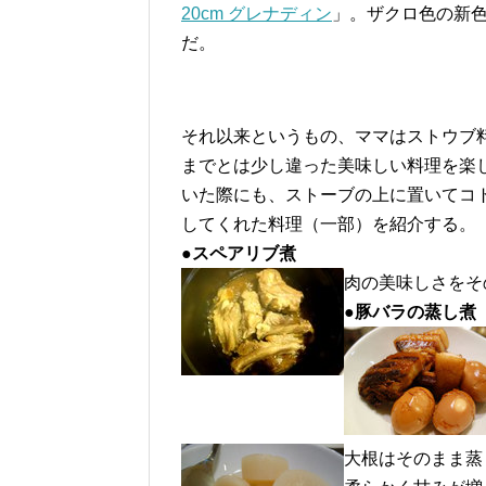
20cm グレナディン
」。ザクロ色の新
だ。
それ以来というもの、ママはストウブ
までとは少し違った美味しい料理を楽
いた際にも、ストーブの上に置いてコ
してくれた料理（一部）を紹介する。
●スペアリブ煮
肉の美味しさをそ
●豚バラの蒸し煮
大根はそのまま蒸