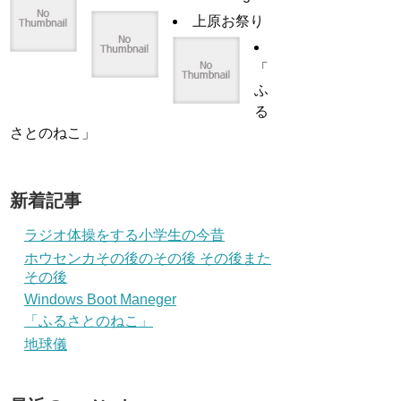
上原お祭り
「
ふ
る
さとのねこ」
新着記事
ラジオ体操をする小学生の今昔
ホウセンカその後のその後 その後また
その後
Windows Boot Maneger
「ふるさとのねこ」
地球儀