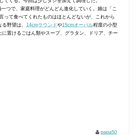
してくる。今回は少しダシを加えて調理した。
ブ鍋一つで、家庭料理がどんどん進化していく。娘は「こ
言って食べてくれたものはほとんどないが、これから
なる野望は、
14cmラウンド
や
15cmオーバル
程度の小型
上に置けるごはん類やスープ、グラタン、ドリア、チー
papa50