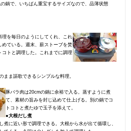
色の鍋で、いちばん重宝するサイズなので、品薄状態
料理を毎日のようにしてくれ、これ
しめている。週末、薪ストーブを焚
トコトと調理した。これまでに調理
のまま謳歌できるシンプルな料理。
豚バラ肉は20cmの鍋に余裕で入る。蒸すように煮
て、素材の旨みを封じ込めて仕上げる。別の鍋でコ
トコトと煮たゆで玉子を添えて。
●大根だし煮
し煮に近い形で調理できる。大根から水が出て循環し、