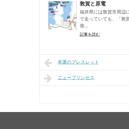
敦賀と原電
福井県には敦賀市周辺
で走っていても、「敦
発...
記事を読む
幸運のブレスレット
ニュープリンセス