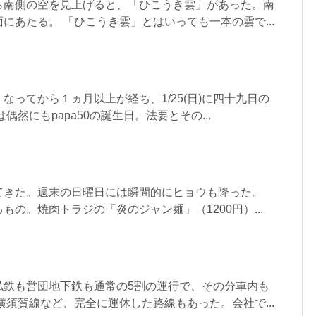
ら南側の空を見上げると、「ひこうき雲」があった。南
にあたる。 「ひこうき雲」とはいっても一本の雲で...
なってから１ヵ月以上が経ち、1/25(日)に四十九日の
偶然にもpapa50の誕生日。法要とその...
てきた。週末の日曜日には瞬間的にヒョウも降った。
もの。焼肉トラジの「炎のジャン麺」（1200円）...
私鉄も営団地下鉄も通常の5割の運行で、その分車内も
横須賀線など、完全に運休した路線もあった。会社で...