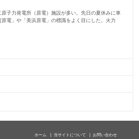
に原子力発電所（原電）施設が多い。先日の夏休みに車
賀原電」や「美浜原電」の標識をよく目にした。火力
ホーム
当サイトについて
お問い合わせ