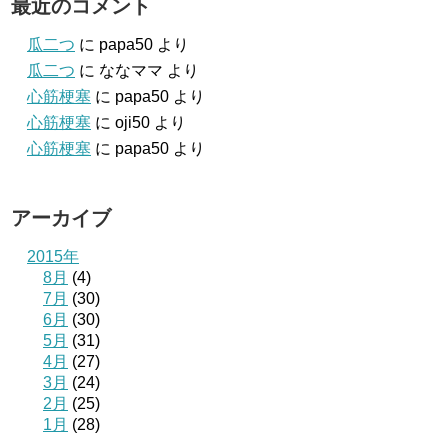
最近のコメント
瓜二つ
に
papa50
より
瓜二つ
に
ななママ
より
心筋梗塞
に
papa50
より
心筋梗塞
に
oji50
より
心筋梗塞
に
papa50
より
アーカイブ
2015年
8月
(4)
7月
(30)
6月
(30)
5月
(31)
4月
(27)
3月
(24)
2月
(25)
1月
(28)