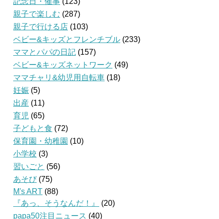
記念日・催事
(123)
親子で楽しむ
(287)
親子で行ける店
(103)
ベビー&キッズとフレンチブル
(233)
ママとパパの日記
(157)
ベビー&キッズネットワーク
(49)
ママチャリ&幼児用自転車
(18)
妊娠
(5)
出産
(11)
育児
(65)
子どもと食
(72)
保育園・幼稚園
(10)
小学校
(3)
習いごと
(56)
あそび
(75)
M's ART
(88)
『あっ、そうなんだ！』
(20)
papa50注目ニュース
(40)