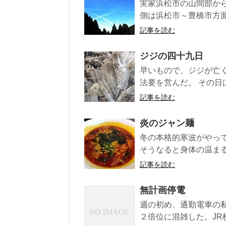
実家浜松市の山間部か
側は浜松市～豊橋市方面
記事を読む
ジジの四十九日
早いもので、ジジが亡く
法要を営んだ。 その日は
記事を読む
炎のジャン麺
冬の本格的寒波がやっ
そうなると身体の温まる
記事を読む
無計画停電
週の初め、通勤電車の
２倍位に混雑した。JR