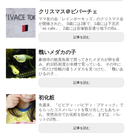
クリスマス＠ビバーチェ
ママ友の会「レインボーキッズ」のクリスマス会
が開催された。 0歳にはJ家で、1歳には下北沢
「es cafe」、2歳には笹塚観音通り地下のBa...
記事を読む
醜いメダカの子
豪徳寺の観賞魚屋で買ってきたメダカが卵を産
み、約10匹程度が水槽で育っている。 その中に
一匹だけ恰幅の違うメダカを見つけた。「醜いあ
ひるの子...
記事を読む
初化粧
先週末、『ビビディ・バビディ・ブティック』で
もらったコスメパレットを取り出したもあちゃ
ん。突然自分でお化粧を始めた。 まずは、パレ
ットの2色...
記事を読む