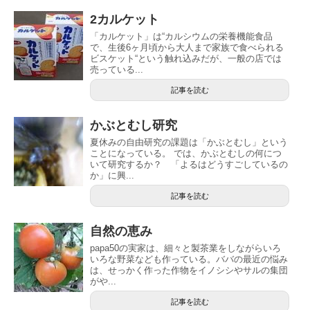
2カルケット
「カルケット」は“カルシウムの栄養機能食品
で、生後6ヶ月頃から大人まで家族で食べられる
ビスケット“という触れ込みだが、一般の店では
売っている...
記事を読む
かぶとむし研究
夏休みの自由研究の課題は「かぶとむし」という
ことになっている。 では、かぶとむしの何につ
いて研究するか？ 「よるはどうすごしているの
か」に興...
記事を読む
自然の恵み
papa50の実家は、細々と製茶業をしながらいろ
いろな野菜なども作っている。ババの最近の悩み
は、せっかく作った作物をイノシシやサルの集団
がや...
記事を読む