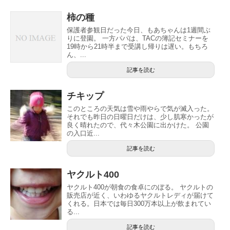
柿の種
保護者参観日だった今日、もあちゃんは1週間ぶ
りに登園。 一方パパは、TACの簿記セミナーを
19時から21時半まで受講し帰りは遅い。もちろ
ん、...
記事を読む
チキップ
このところの天気は雪や雨やらで気が滅入った。
それでも昨日の日曜日だけは、少し肌寒かったが
良く晴れたので、代々木公園に出かけた。 公園
の入口近...
記事を読む
ヤクルト400
ヤクルト400が朝食の食卓にのぼる。 ヤクルトの
販売店が近く、いわゆるヤクルトレディが届けて
くれる。日本では毎日300万本以上が飲まれてい
る...
記事を読む