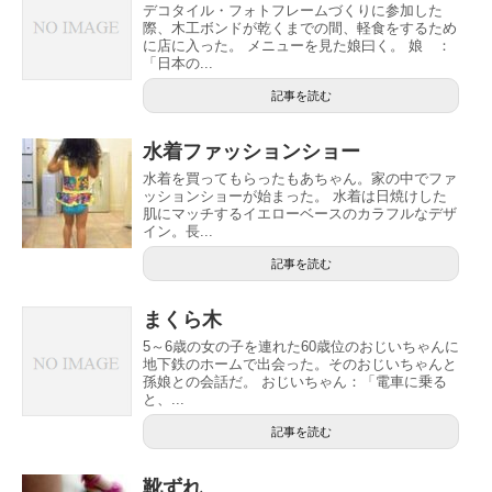
デコタイル・フォトフレームづくりに参加した
際、木工ボンドが乾くまでの間、軽食をするため
に店に入った。 メニューを見た娘曰く。 娘 ：
「日本の...
記事を読む
水着ファッションショー
水着を買ってもらったもあちゃん。家の中でファ
ッションショーが始まった。 水着は日焼けした
肌にマッチするイエローベースのカラフルなデザ
イン。長...
記事を読む
まくら木
5～6歳の女の子を連れた60歳位のおじいちゃんに
地下鉄のホームで出会った。そのおじいちゃんと
孫娘との会話だ。 おじいちゃん：「電車に乗る
と、...
記事を読む
靴ずれ