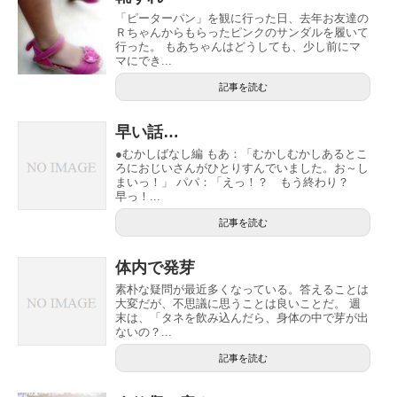
「ピーターパン」を観に行った日、去年お友達の
Ｒちゃんからもらったピンクのサンダルを履いて
行った。 もあちゃんはどうしても、少し前にマ
マにでき...
記事を読む
早い話…
●むかしばなし編 もあ：「むかしむかしあるとこ
ろにおじいさんがひとりすんでいました。お～し
まいっ！」 パパ：「えっ！？ もう終わり？
早っ！...
記事を読む
体内で発芽
素朴な疑問が最近多くなっている。答えることは
大変だが、不思議に思うことは良いことだ。 週
末は、「タネを飲み込んだら、身体の中で芽が出
ないの？...
記事を読む