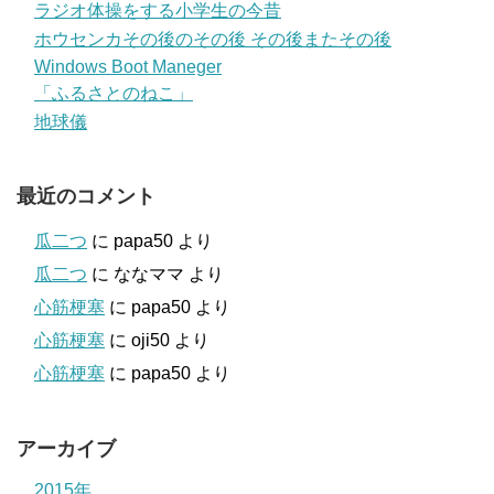
ラジオ体操をする小学生の今昔
ホウセンカその後のその後 その後またその後
Windows Boot Maneger
「ふるさとのねこ」
地球儀
最近のコメント
瓜二つ
に
papa50
より
瓜二つ
に
ななママ
より
心筋梗塞
に
papa50
より
心筋梗塞
に
oji50
より
心筋梗塞
に
papa50
より
アーカイブ
2015年