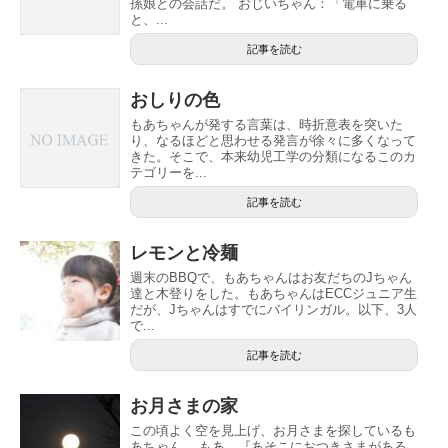
孫娘との会話だ。 おじいちゃん：「電車に乗る
と、...
記事を読む
おしりの色
もあちゃんが発する言葉は、時折意表を突いた
り、なるほどと思わせる発言が徐々に多くなって
きた。そこで、本来幼児工学の分類になるこのカ
テゴリーを...
記事を読む
レモンと冷麺
週末のBBQで、もあちゃんはお友だちのJちゃん
達と木登りをした。もあちゃんはECCジュニア生
だが、Jちゃんはすでにバイリンガル。以下、3人
で...
記事を読む
お月さまの家
この頃よく空を見上げ、お月さまを探しているも
あちゃん。 もあ 『あそこにおつきさまがある