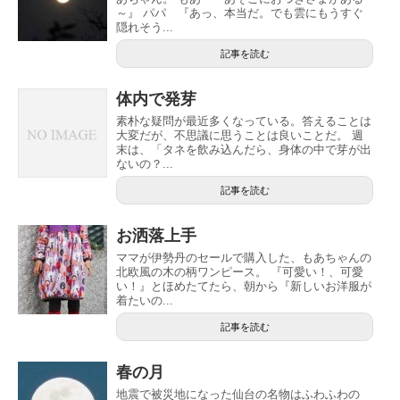
～』 パパ 『あっ、本当だ。でも雲にもうすぐ
隠れそう...
記事を読む
体内で発芽
素朴な疑問が最近多くなっている。答えることは
大変だが、不思議に思うことは良いことだ。 週
末は、「タネを飲み込んだら、身体の中で芽が出
ないの？...
記事を読む
お洒落上手
ママが伊勢丹のセールで購入した、もあちゃんの
北欧風の木の柄ワンピース。 『可愛い！、可愛
い！』とほめたてたら、朝から『新しいお洋服が
着たいの...
記事を読む
春の月
地震で被災地になった仙台の名物はふわふわの