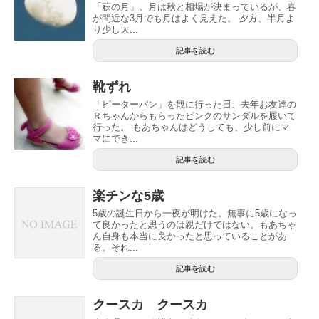
「萩の月」。月は秋と相場が決まっているが、春
が間近な3月でも月はよく見えた。 夕方、半月よ
り少し大...
記事を読む
靴ずれ
「ピーターパン」を観に行った日、去年お友達の
Ｒちゃんからもらったピンクのサンダルを履いて
行った。 もあちゃんはどうしても、少し前にマ
マにでき...
記事を読む
楽チンな5歳
5歳の誕生日から一夜が明けた。無事に5歳になっ
て良かったと思うのは親だけではない。もあちゃ
ん自身も本当に良かったと思っていることがあ
る。それ...
記事を読む
クースカ クースカ