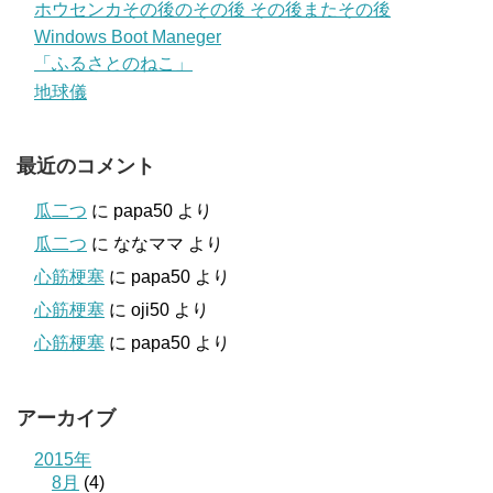
ホウセンカその後のその後 その後またその後
Windows Boot Maneger
「ふるさとのねこ」
地球儀
最近のコメント
瓜二つ
に
papa50
より
瓜二つ
に
ななママ
より
心筋梗塞
に
papa50
より
心筋梗塞
に
oji50
より
心筋梗塞
に
papa50
より
アーカイブ
2015年
8月
(4)