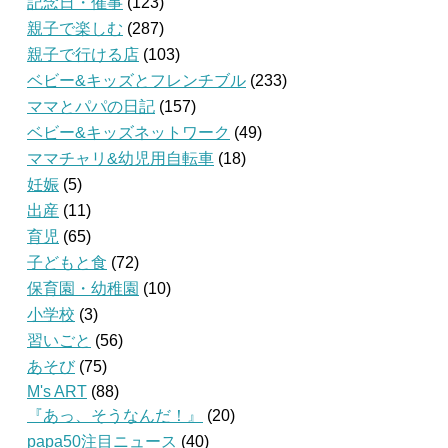
記念日・催事
(123)
親子で楽しむ
(287)
親子で行ける店
(103)
ベビー&キッズとフレンチブル
(233)
ママとパパの日記
(157)
ベビー&キッズネットワーク
(49)
ママチャリ&幼児用自転車
(18)
妊娠
(5)
出産
(11)
育児
(65)
子どもと食
(72)
保育園・幼稚園
(10)
小学校
(3)
習いごと
(56)
あそび
(75)
M's ART
(88)
『あっ、そうなんだ！』
(20)
papa50注目ニュース
(40)