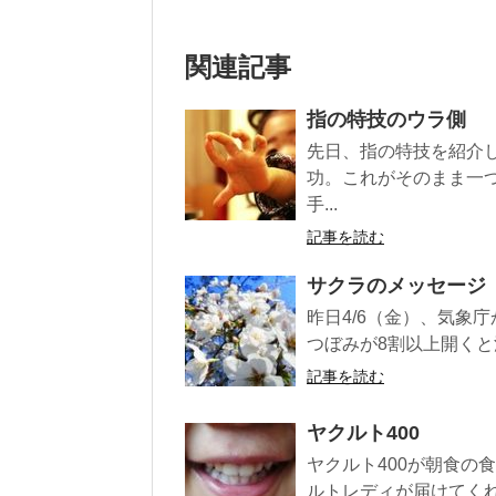
関連記事
指の特技のウラ側
先日、指の特技を紹介
功。これがそのまま一
手...
記事を読む
サクラのメッセージ
昨日4/6（金）、気象
つぼみが8割以上開くと
記事を読む
ヤクルト400
ヤクルト400が朝食の
ルトレディが届けてくれ