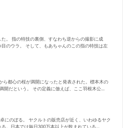
した。 指の特技の裏側、すなわち逆からの撮影に成
つ目のウラ。 そして、もあちゃんのこの指の特技は左
庁から都心の桜が満開になったと発表された。標本木の
満開だという。 その定義に倣えば、ここ羽根木公...
食卓にのぼる。 ヤクルトの販売店が近く、いわゆるヤク
る。日本では毎日300万本以上が飲まれている...