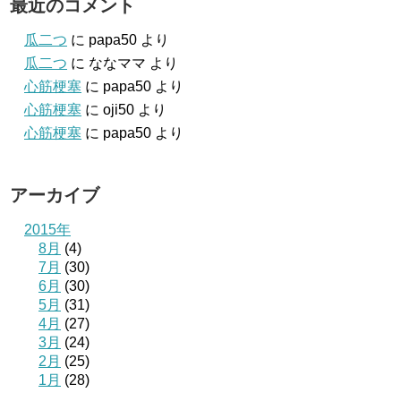
最近のコメント
瓜二つ
に
papa50
より
瓜二つ
に
ななママ
より
心筋梗塞
に
papa50
より
心筋梗塞
に
oji50
より
心筋梗塞
に
papa50
より
アーカイブ
2015年
8月
(4)
7月
(30)
6月
(30)
5月
(31)
4月
(27)
3月
(24)
2月
(25)
1月
(28)