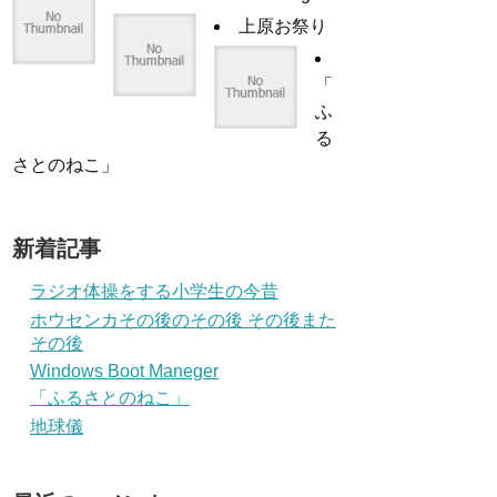
上原お祭り
「
ふ
る
さとのねこ」
新着記事
ラジオ体操をする小学生の今昔
ホウセンカその後のその後 その後また
その後
Windows Boot Maneger
「ふるさとのねこ」
地球儀