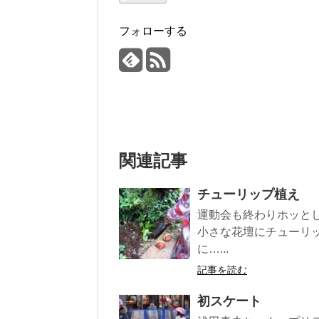
フォローする
関連記事
チューリップ植え
運動会も終わりホッと
小さな花壇にチューリ
に…...
記事を読む
初スケート