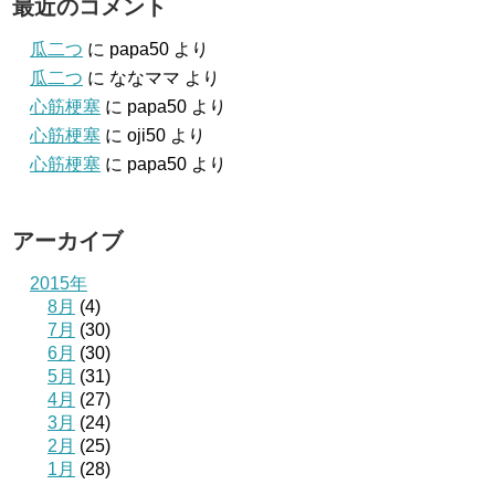
最近のコメント
瓜二つ
に
papa50
より
瓜二つ
に
ななママ
より
心筋梗塞
に
papa50
より
心筋梗塞
に
oji50
より
心筋梗塞
に
papa50
より
アーカイブ
2015年
8月
(4)
7月
(30)
6月
(30)
5月
(31)
4月
(27)
3月
(24)
2月
(25)
1月
(28)