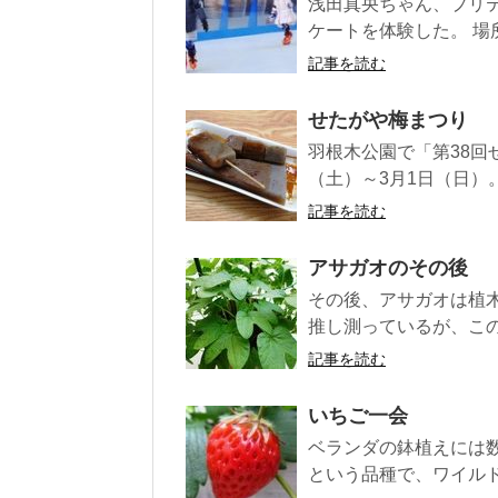
浅田真央ちゃん、プリ
ケートを体験した。 場
記事を読む
せたがや梅まつり
羽根木公園で「第38回
（土）～3月1日（日）
記事を読む
アサガオのその後
その後、アサガオは植
推し測っているが、この
記事を読む
いちご一会
ベランダの鉢植えには
という品種で、ワイルド