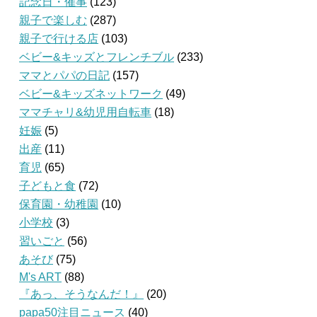
記念日・催事
(123)
親子で楽しむ
(287)
親子で行ける店
(103)
ベビー&キッズとフレンチブル
(233)
ママとパパの日記
(157)
ベビー&キッズネットワーク
(49)
ママチャリ&幼児用自転車
(18)
妊娠
(5)
出産
(11)
育児
(65)
子どもと食
(72)
保育園・幼稚園
(10)
小学校
(3)
習いごと
(56)
あそび
(75)
M's ART
(88)
『あっ、そうなんだ！』
(20)
papa50注目ニュース
(40)