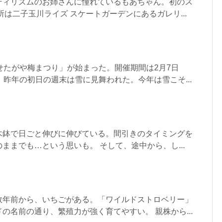
ティリズムのお姉さんに憧れているもあちゃん。初のス
所は二子玉川ライズ スケートガーデンにあるガレリ...
せたがや梅まつり」が始まった。開催期間は2月7日
。昨年の初日の週末は雪に見舞われた。今年は雪こそ...
木鉢で日ごと伸びに伸びている。間引きのタイミングを
ままでも…という思いも。 そして、途中から、し...
数年前から、いちごがある。「ワイルドストロベリー」
の名前の通り、繁殖力が強く育てやすい。 親株から...