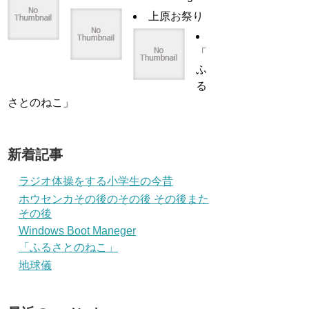
上原お祭り
「
ふ
る
さとのねこ」
新着記事
ラジオ体操をする小学生の今昔
ホウセンカその後のその後 その後また
その後
Windows Boot Maneger
「ふるさとのねこ」
地球儀