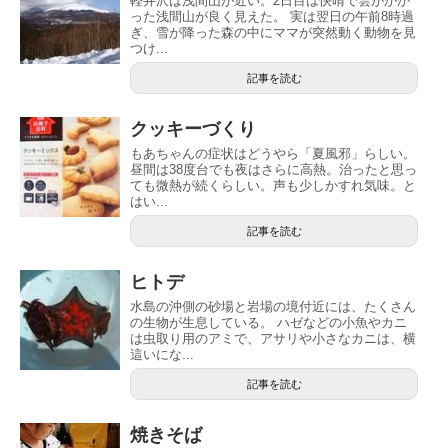
軽井沢は浅間山が近い。2日目は快晴で雲がかか
った浅間山が良く見えた。 実は翌日の午前8時過
ぎ、雪が降った森の中にママが突然動く動物を見
つけ...
記事を読む
クッキーづくり
もあちゃんの症状はどうやら「夏風邪」らしい。
昼間は38度台でも夜はさらに高熱。治ったと思っ
ても微熱が続くらしい。声も少しかすれ気味。と
はい...
記事を読む
ヒトデ
水島の沖側の砂場と岩場の境付近には、たくさん
の生物が生息している。 ハゼなどの小魚やカニ
は虫取り用のアミで、アサリや小さなカニは、横
這いにな...
記事を読む
焼きそば