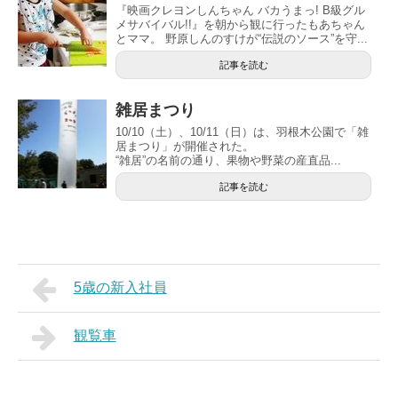
『映画クレヨンしんちゃん バカうまっ! B級グル
メサバイバル!!』を朝から観に行ったもあちゃん
とママ。 野原しんのすけが“伝説のソース”を守...
記事を読む
雑居まつり
10/10（土）、10/11（日）は、羽根木公園で「雑
居まつり」が開催された。
“雑居”の名前の通り、果物や野菜の産直品...
記事を読む
5歳の新入社員
観覧車