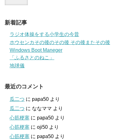
新着記事
ラジオ体操をする小学生の今昔
ホウセンカその後のその後 その後またその後
Windows Boot Maneger
「ふるさとのねこ」
地球儀
最近のコメント
瓜二つ
に
papa50
より
瓜二つ
に
ななママ
より
心筋梗塞
に
papa50
より
心筋梗塞
に
oji50
より
心筋梗塞
に
papa50
より