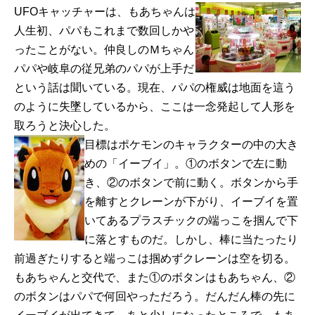
UFOキャッチャーは、もあちゃんは
人生初、パパもこれまで数回しかや
ったことがない。仲良しのＭちゃん
パパや岐阜の従兄弟のパパが上手だ
という話は聞いている。現在、パパの権威は地面を這う
のように失墜しているから、ここは一念発起して人形を
取ろうと決心した。
目標はポケモンのキャラクターの中の大き
めの「イーブイ」。①のボタンで左に動
き、②のボタンで前に動く。ボタンから手
を離すとクレーンが下がり、イーブイを置
いてあるプラスチックの端っこを掴んで下
に落とすものだ。しかし、棒に当たったり
前過ぎたりすると端っこは掴めずクレーンは空を切る。
もあちゃんと交代で、また①のボタンはもあちゃん、②
のボタンはパパで何回やっただろう。だんだん棒の先に