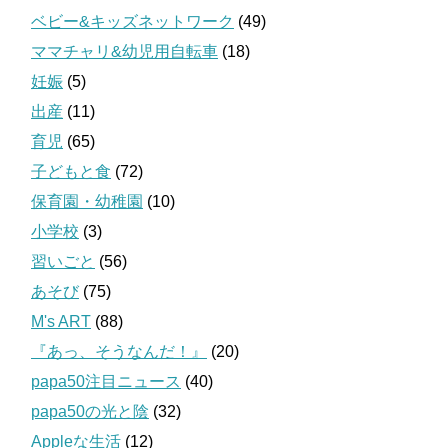
ベビー&キッズネットワーク
(49)
ママチャリ&幼児用自転車
(18)
妊娠
(5)
出産
(11)
育児
(65)
子どもと食
(72)
保育園・幼稚園
(10)
小学校
(3)
習いごと
(56)
あそび
(75)
M's ART
(88)
『あっ、そうなんだ！』
(20)
papa50注目ニュース
(40)
papa50の光と陰
(32)
Appleな生活
(12)