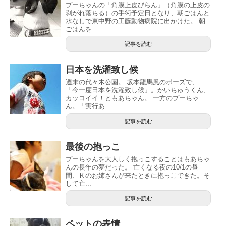
プーちゃんの「角膜上皮びらん」（角膜の上皮の
剥がれ落ちる）の手術予定日となり、朝ごはんと
水なしで東中野の工藤動物病院に出かけた。 朝
ごはんを...
記事を読む
日本を洗濯致し候
週末の代々木公園。 坂本龍馬風のポーズで、
「今一度日本を洗濯致し候」。かいちゅうくん、
カッコイイ！ともあちゃん。 一方のプーちゃ
ん。「実行あ...
記事を読む
最後の抱っこ
プーちゃんを大人しく抱っこすることはもあちゃ
んの長年の夢だった。 亡くなる夜の10/1の昼
間、Ｋのお姉さんが来たときに抱っこできた。そ
して亡...
記事を読む
ペットの表情