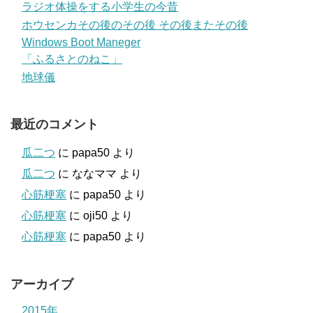
ラジオ体操をする小学生の今昔
ホウセンカその後のその後 その後またその後
Windows Boot Maneger
「ふるさとのねこ」
地球儀
最近のコメント
瓜二つ
に
papa50
より
瓜二つ
に
ななママ
より
心筋梗塞
に
papa50
より
心筋梗塞
に
oji50
より
心筋梗塞
に
papa50
より
アーカイブ
2015年