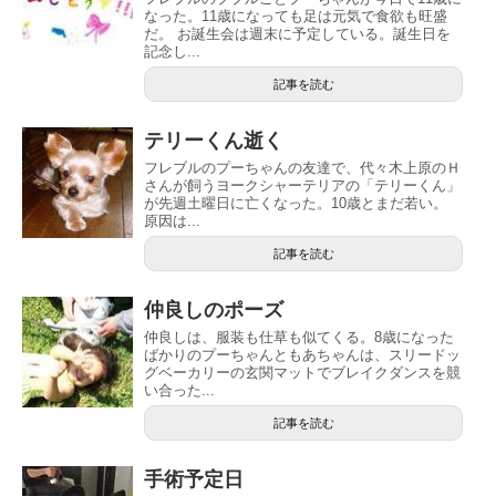
なった。11歳になっても足は元気で食欲も旺盛
だ。 お誕生会は週末に予定している。誕生日を
記念し...
記事を読む
テリーくん逝く
フレブルのプーちゃんの友達で、代々木上原のＨ
さんが飼うヨークシャーテリアの「テリーくん」
が先週土曜日に亡くなった。10歳とまだ若い。
原因は...
記事を読む
仲良しのポーズ
仲良しは、服装も仕草も似てくる。8歳になった
ばかりのプーちゃんともあちゃんは、スリードッ
グベーカリーの玄関マットでブレイクダンスを競
い合った...
記事を読む
手術予定日