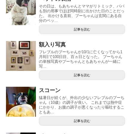
その日は、もあちゃんとママがリトミック、パパ
も別の用事でほぼ同時刻に出かけた日のことだっ
た。 出かける直前、プーちゃんは玄関にある自
分のベッ...
記事を読む
額入り写真
フレブルのプーちゃんが10/1に亡くなってから1
月8日で100日目、百ヵ日となった。 プーちゃん
の単独写真やプーちゃんともあちゃんが一緒に
写...
記事を読む
スコーン
猛暑日が続くが、外出の少ないフレブルのプーち
ゃん（10歳）の調子が良い。 これまでは熱中症
にかかり、お腹の調子が悪くなったり嘔吐するこ
ともあ...
記事を読む