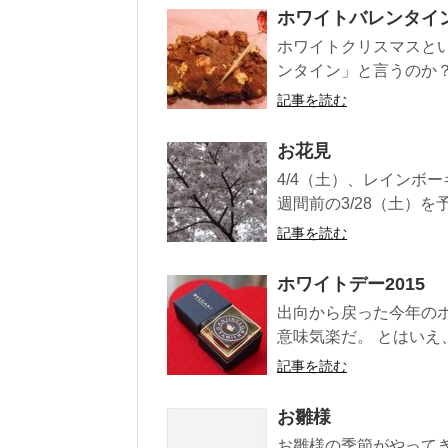
ホワイトバレンタイ
ホワイトクリスマスとい
ンタイン」と言うのか？ 
記事を読む
お花見
4/4（土）、レインボ
週間前の3/28（土）を
記事を読む
ホワイトデー2015
出向から戻った今年の
意味気楽だ。 とはいえ
記事を読む
お雛様
お雛様の季節がやって