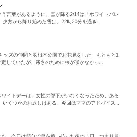
ン
う言葉があるように、雪が降る2/14は「ホワイトバレ
夕方から降り始めた雪は、22時30分を過ぎ...
ーキッズの仲間と羽根木公園でお花見をした。もともと1
予定していたが、寒さのために桜が咲かなかっ...
ホワイトデーは、女性の部下がいなくなったため、ある
、いくつかのお返しはある。今回はママのアドバイス...
きた。今日は節分で鬼を追い払った後の吉日、つまり最