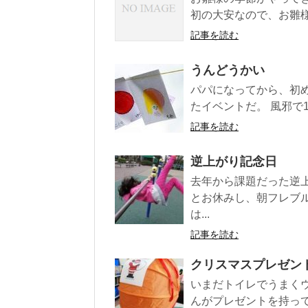
初の大安なので、お雛様
記事を読む
うんどうかい
パパになってから、初
たイベントだ。 風邪で
記事を読む
逆上がり記念日
去年から課題だった逆
とお休みし、朝フレブ
は...
記事を読む
クリスマスプレゼン
いまだトイレでうまく
んがプレゼントを持って