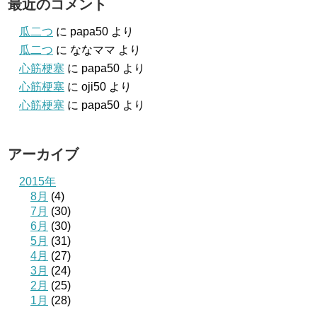
最近のコメント
瓜二つ
に
papa50
より
瓜二つ
に
ななママ
より
心筋梗塞
に
papa50
より
心筋梗塞
に
oji50
より
心筋梗塞
に
papa50
より
アーカイブ
2015年
8月
(4)
7月
(30)
6月
(30)
5月
(31)
4月
(27)
3月
(24)
2月
(25)
1月
(28)