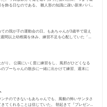
を飾る日なのである。 雛人形の知識に疎い新米パパ...
めての我が子の運動会の日。もあちゃんが3歳半で迎え
1週間以上幼稚園を休み、練習不足を心配していた「...
上がり。 公園にいく度に練習をし、風邪がひどくなる
ルのプーちゃんの散歩に一緒に出かけて練習、週末に
ト
ウンチのできないもあちゃんでも、風貌の怖いサンタさ
きてくれることは信じていた。 朝起きて『プレゼン...