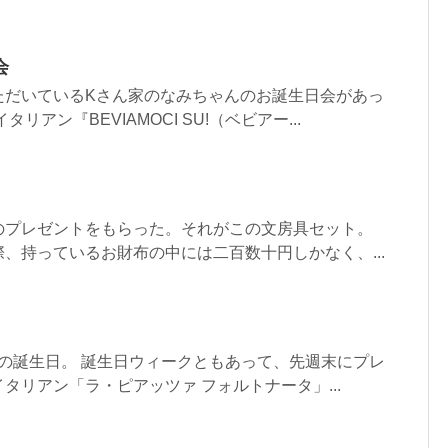
会
ただいているKさん家のなみちゃんのお誕生日会があっ
リアン『BEVIAMOCI SU!（ベビアー...
のプレゼントをもらった。それがこの文房具セット。
、持っているお財布の中には二百数十円しかなく、...
！
ママの誕生日。 誕生日ウィークともあって、先週末にプレ
タリアン「ラ・ピアッツァ フォルトナータ」...