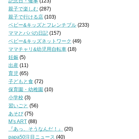
記念日・催事
(123)
親子で楽しむ
(287)
親子で行ける店
(103)
ベビー&キッズとフレンチブル
(233)
ママとパパの日記
(157)
ベビー&キッズネットワーク
(49)
ママチャリ&幼児用自転車
(18)
妊娠
(5)
出産
(11)
育児
(65)
子どもと食
(72)
保育園・幼稚園
(10)
小学校
(3)
習いごと
(56)
あそび
(75)
M's ART
(88)
『あっ、そうなんだ！』
(20)
papa50注目ニュース
(40)