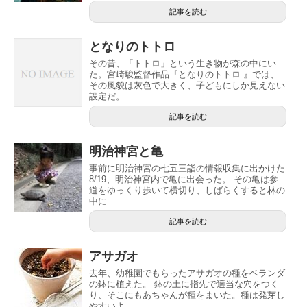
記事を読む
となりのトトロ
その昔、「トトロ」という生き物が森の中にい
た。宮崎駿監督作品『となりのトトロ 』では、
その風貌は灰色で大きく、子どもにしか見えない
設定だ。...
記事を読む
明治神宮と亀
事前に明治神宮の七五三詣の情報収集に出かけた
8/19、明治神宮内で亀に出会った。 その亀は参
道をゆっくり歩いて横切り、しばらくすると林の
中に...
記事を読む
アサガオ
去年、幼稚園でもらったアサガオの種をベランダ
の鉢に植えた。 鉢の土に指先で適当な穴をつく
り、そこにもあちゃんが種をまいた。種は発芽し
やすいよ...