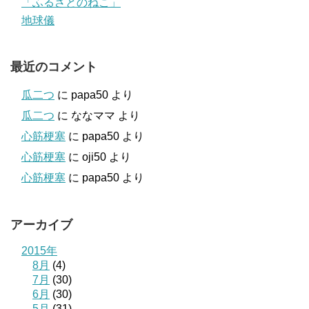
「ふるさとのねこ」
地球儀
最近のコメント
瓜二つ
に
papa50
より
瓜二つ
に
ななママ
より
心筋梗塞
に
papa50
より
心筋梗塞
に
oji50
より
心筋梗塞
に
papa50
より
アーカイブ
2015年
8月
(4)
7月
(30)
6月
(30)
5月
(31)