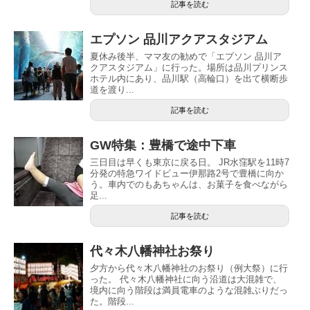
記事を読む
エプソン 品川アクアスタジアム
夏休み後半、ママ友の勧めで「エプソン 品川ア
クアスタジアム」に行った。場所は品川プリンス
ホテル内にあり、品川駅（高輪口）を出て横断歩
道を渡り...
記事を読む
GW特集：豊橋で途中下車
三日目は早くも東京に戻る日。 JR水窪駅を11時7
分発の特急ワイドビュー伊那路2号で豊橋に向か
う。車内でのもあちゃんは、お菓子を食べながら
足...
記事を読む
代々木八幡神社お祭り
夕方から代々木八幡神社のお祭り（例大祭）に行
った。 代々木八幡神社に向う沿道は大混雑で、
境内に向う階段は満員電車のような混雑ぶりだっ
た。階段...