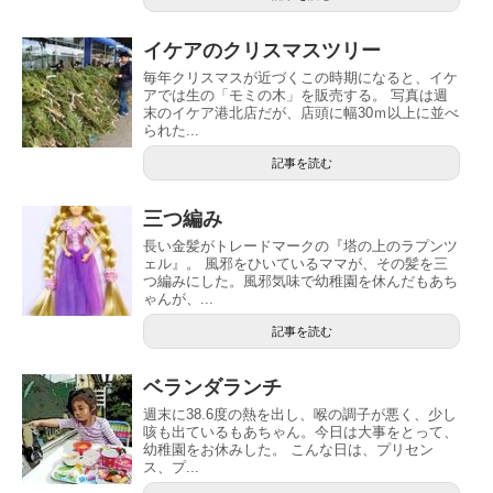
イケアのクリスマスツリー
毎年クリスマスが近づくこの時期になると、イケ
アでは生の「モミの木」を販売する。 写真は週
末のイケア港北店だが、店頭に幅30ｍ以上に並べ
られた...
記事を読む
三つ編み
長い金髪がトレードマークの『塔の上のラプンツ
ェル』。 風邪をひいているママが、その髪を三
つ編みにした。風邪気味で幼稚園を休んだもあち
ゃんが、...
記事を読む
ベランダランチ
週末に38.6度の熱を出し、喉の調子が悪く、少し
咳も出ているもあちゃん。今日は大事をとって、
幼稚園をお休みした。 こんな日は、プリセン
ス、プ...