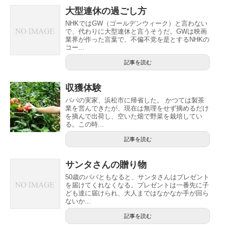
大型連休の過ごし方
NHKではGW（ゴールデンウィーク）と言わない
で、代わりに大型連休と言うそうだ。GWは映画
業界が作った言葉で、不偏不党を是とするNHKの
コー...
記事を読む
収獲体験
パパの実家、浜松市に帰省した。 かつては製茶
業を営んできたが、現在は無理をせず摘めるだけ
を摘んで出荷し、空いた畑で野菜を栽培してい
る。この時...
記事を読む
サンタさんの贈り物
50歳のパパともなると、サンタさんはプレゼント
を届けてくれなくなる。プレゼントは一番先に子
ども達に届けられ、大人まではなかなか手が回ら
ないか...
記事を読む