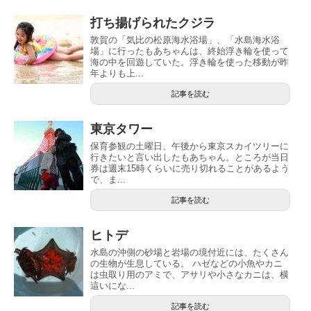
打ち揚げられたクジラ
敦賀の「気比の松原海水浴場」、「水島海水浴
場」に行ったもあちゃんは、終始浮き輪を使って
海の中を回遊していた。浮き輪を使った移動が昨
年よりも上...
記事を読む
東京タワー
保育参観の土曜日、午後から東京スカイツリーに
行きたいと言い出したもあちゃん。ところが当日
券は週末15時くらいに売り切れることがあるよう
で、ま...
記事を読む
ヒトデ
水島の沖側の砂場と岩場の境付近には、たくさん
の生物が生息している。 ハゼなどの小魚やカニ
は虫取り用のアミで、アサリや小さなカニは、横
這いにな...
記事を読む