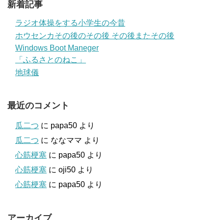
新着記事
ラジオ体操をする小学生の今昔
ホウセンカその後のその後 その後またその後
Windows Boot Maneger
「ふるさとのねこ」
地球儀
最近のコメント
瓜二つ
に
papa50
より
瓜二つ
に
ななママ
より
心筋梗塞
に
papa50
より
心筋梗塞
に
oji50
より
心筋梗塞
に
papa50
より
アーカイブ