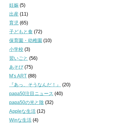
妊娠
(5)
出産
(11)
育児
(65)
子どもと食
(72)
保育園・幼稚園
(10)
小学校
(3)
習いごと
(56)
あそび
(75)
M's ART
(88)
『あっ、そうなんだ！』
(20)
papa50注目ニュース
(40)
papa50の光と陰
(32)
Appleな生活
(12)
Winな生活
(4)