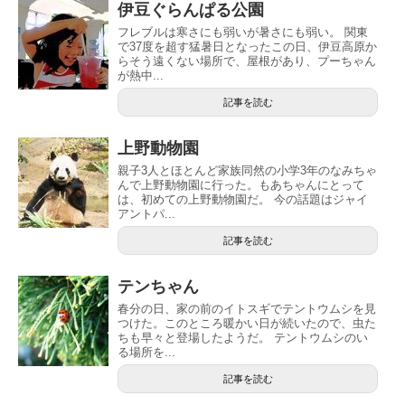
伊豆ぐらんぱる公園
フレブルは寒さにも弱いが暑さにも弱い。 関東
で37度を超す猛暑日となったこの日、伊豆高原か
らそう遠くない場所で、屋根があり、プーちゃん
が熱中...
記事を読む
上野動物園
親子3人とほとんど家族同然の小学3年のなみちゃ
んで上野動物園に行った。もあちゃんにとって
は、初めての上野動物園だ。 今の話題はジャイ
アントパ...
記事を読む
テンちゃん
春分の日、家の前のイトスギでテントウムシを見
つけた。このところ暖かい日が続いたので、虫た
ちも早々と登場したようだ。 テントウムシのい
る場所を...
記事を読む