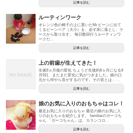
記事を読む
ルーティンワーク
オレンジ色の椅子の上に置いたMr.ビーンに出て
くるビーンベア（大小）を、必ず床に落とし、ケ
ースから取り出す。 毎日数回行うルーティンワ
ークだ...
記事を読む
上の前歯が生えてきた！
生後8ヵ月後の変化 ちょうど生後約8ヵ月になる9
月9日、またまた変化に気がつきました。娘の口
元から何やら音がするのです。その音とは… ...
記事を読む
娘のお気に入りのおもちゃはコレ！
最近お気に入りのおもちゃ 最近の娘のお気に入
りのおもちゃを紹介します。 familiarのガーコち
ゃん 「ガーコちゃん」は、カランコロ...
記事を読む