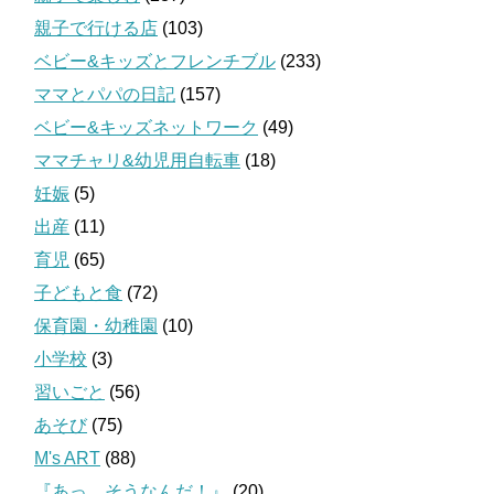
親子で行ける店
(103)
ベビー&キッズとフレンチブル
(233)
ママとパパの日記
(157)
ベビー&キッズネットワーク
(49)
ママチャリ&幼児用自転車
(18)
妊娠
(5)
出産
(11)
育児
(65)
子どもと食
(72)
保育園・幼稚園
(10)
小学校
(3)
習いごと
(56)
あそび
(75)
M's ART
(88)
『あっ、そうなんだ！』
(20)