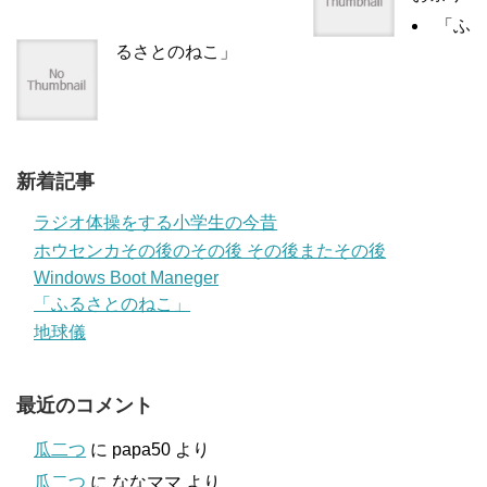
「ふ
るさとのねこ」
新着記事
ラジオ体操をする小学生の今昔
ホウセンカその後のその後 その後またその後
Windows Boot Maneger
「ふるさとのねこ」
地球儀
最近のコメント
瓜二つ
に
papa50
より
瓜二つ
に
ななママ
より