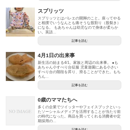
スプリッツ
スプリッツとはバレエの開脚のこと。座ってやる
と相撲でいうなんとも痛そうな股割り（股裂き）
になる。 もあちゃんは幼児なので身体が柔らか
い。英語...
記事を読む
4月1日の出来事
新生活の始まる4/1。家族と周辺の出来事。 ●も
あちゃん小すべり台征服 児童遊園にある小さい
すべり台の階段を昇り、滑ることができた。もち
ろん...
記事を読む
0歳のママたちへ
多くの企業でツイッターやフェイスブックといっ
たソーシャルメディアを活用することが当たり前
の時代になった。商品を買ってくれる消費者や定
期採用の...
記事を読む