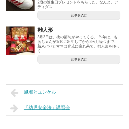
2歳の誕生日プレゼントをもらった。なんと、ア
ディダス...
記事を読む
雛人形
3月3日は、桃の節句がやってくる。 昨年は、も
あちゃんが1/10に出生してから3ヵ月経つまで、
新米パパとママは育児に疲れ果て、雛人形をゆっ
く...
記事を読む
風邪とユンケル
「幼児安全法」講習会