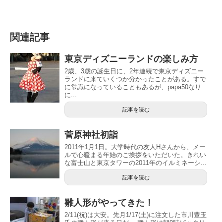
関連記事
東京ディズニーランドの楽しみ方
2歳、3歳の誕生日に、2年連続で東京ディズニー
ランドに来ていくつか分かったことがある。すで
に常識になっていることもあるが、papa50なり
に...
記事を読む
菅原神社初詣
2011年1月1日。大学時代の友人Hさんから、メー
ルで心暖まる年始のご挨拶をいただいた。きれい
な富士山と東京タワーの2011年のイルミネーシ...
記事を読む
雛人形がやってきた！
2/11(祝)は大安。先月1/17(土)に注文した市川豊玉