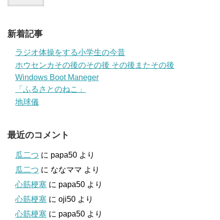
新着記事
ラジオ体操をする小学生の今昔
ホウセンカその後のその後 その後またその後
Windows Boot Maneger
「ふるさとのねこ」
地球儀
最近のコメント
瓜二つ
に
papa50
より
瓜二つ
に
ななママ
より
心筋梗塞
に
papa50
より
心筋梗塞
に
oji50
より
心筋梗塞
に
papa50
より