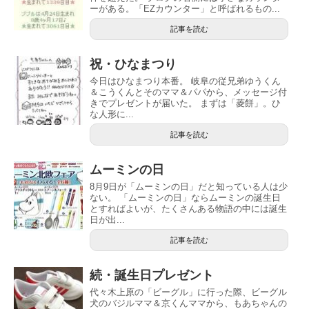
ーがある。「EZカウンター」と呼ばれるもの...
記事を読む
祝・ひなまつり
今日はひなまつり本番。 岐阜の従兄弟ゆうくん
＆こうくんとそのママ＆パパから、メッセージ付
きでプレゼントが届いた。 まずは「菱餅」。ひ
な人形に...
記事を読む
ムーミンの日
8月9日が「ムーミンの日」だと知っている人は少
ない。 「ムーミンの日」ならムーミンの誕生日
とすればよいが、たくさんある物語の中には誕生
日が出...
記事を読む
続・誕生日プレゼント
代々木上原の「ビーグル」に行った際、ビーグル
犬のバジルママ＆京くんママから、もあちゃんの