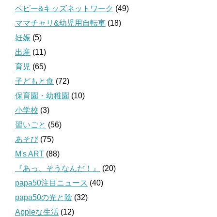
ベビー&キッズネットワーク
(49)
ママチャリ&幼児用自転車
(18)
妊娠
(5)
出産
(11)
育児
(65)
子どもと食
(72)
保育園・幼稚園
(10)
小学校
(3)
習いごと
(56)
あそび
(75)
M's ART
(88)
『あっ、そうなんだ！』
(20)
papa50注目ニュース
(40)
papa50の光と陰
(32)
Appleな生活
(12)