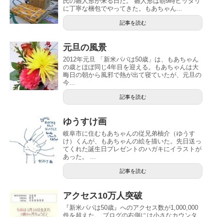
氏の雛人形が来る日だ。 雛人形は朝9時ピッタリ
に丁寧な梱包でやってきた。もあちゃん...
記事を読む
元旦の風景
2012年元旦 「新米パパは50歳」は、もあちゃん
の歳とほぼ同じ4年目を迎える。もあちゃんは大
晦日の朝から風邪で熱が出て寝ていたが、元旦の
今...
記事を読む
ゆうすけ画
岐阜市に住むもあちゃんの従兄弟柚介（ゆうす
け）くんが、もあちゃんの絵を描いた。先日送っ
てくれた誕生日プレゼントのハガキにイラストが
あった。 ...
記事を読む
アクセス10万人突破
『新米パパは50歳』へのアクセス数が1,000,000
件を超えた。 ブログの右側には小さなカウンタ