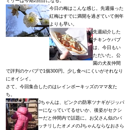
ミリーは今期2回目になる。
今日の梅はこんな感じ。先週撮った
紅梅はすでに満開を過ぎていて例年
よりも早い。
先週紹介した
チキンケバブ
は、今日もい
ただいた。公
園の犬友仲間
で評判のケバブで1個300円。少し食べにくいがそれなり
にオイシイ。
さて、今回集合したのはレインボーキッズのママ友た
ち。
Jちゃんは、ピンクの防寒ツナギがジッパ
ーになっていてるせいか、後姿がセクシ
ーだと仲間内で話題に。お父さん似のパ
ッチリしたオメメのJちゃんならなおさら