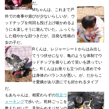
だ。
Mちゃんは、これまで戸
外での食事や遊びが少ないらしいが、ウ
ッドチップを何回も投げ上げ確かめるよ
うに＆楽しそうに遊んでいた。ふっくら
した穏やかな顔つきだが、活発な性格の
女の子だ。
Rくんは、レジャーシートからはみ出し
てうつ伏せになり、亀のような体制でウ
ッドチップを握りしめて笑いを誘ってい
た。Rくんはお座りも立つのも遅めで今
は身体のバランスが悪い。が、だからこ
そ愛嬌があり誰にでも好かれるタイプ
だ。
もあちゃんは、相変わらずの
熊足ウ
ォーキング
で歩いた。乾杯ごっこを
教えたせいで、見知らぬオジサンの