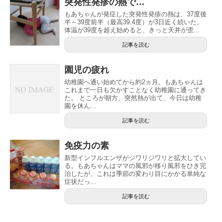
突発性発疹の熱で…
もあちゃんが発症した突発性発疹の熱は、37度後
半～39度前半（最高39.4度）が3日近く続いた。
体温が39度を超え始めると、きっと天井が歪...
記事を読む
園児の疲れ
幼稚園へ通い始めてから約2ヵ月。もあちゃんは
これまで一日も欠かすことなく幼稚園に通ってき
た。 ところが朝方、突然熱が出て、今日は幼稚
園を休ん...
記事を読む
免疫力の素
新型インフルエンザがジワリジワリと拡大してい
る。もあちゃんはママの風邪が移り風邪をひき完
治したが、これは季節の変わり目にかかる単純な
症状だっ...
記事を読む