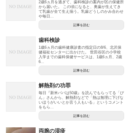
2歳6ヵ月を過ぎて、歯科検診の案内が区の保健所
から届いた。 この頃になると、奥歯が生えてき
て乳歯が全て生え揃う。乳歯どうしのかみ合わせ
や毎日...
記事を読む
歯科検診
1歳6ヵ月の歯科健康診査の指定日の8/6、北沢保
健福祉センターに出かけた。 世田谷区の小学校
入学までの歯科保健サービスは、1歳6ヵ月、2歳
6...
記事を読む
解熱剤の功罪
毎日『新米パパは50歳』を読んでもらってる「ぴ
ん」さんから、解熱剤などで「熱は無理に下げな
いほうがいいとか言う人もいる」というコメント
をもら...
記事を読む
両腕の湿疹