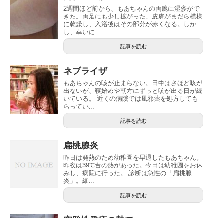
2週間ほど前から、もあちゃんの両腕に湿疹がで
きた。両足にも少し拡がった。皮膚がまだら模様
に乾燥し、入浴後はその部分が赤くなる。しか
し、幸いに...
記事を読む
ネブライザ
もあちゃんの咳が止まらない。日中はさほど咳が
出ないが、寝始めや朝方にずっと咳が出る日が続
いている。 近くの病院では風邪薬を処方しても
らってい...
記事を読む
扁桃腺炎
昨日は発熱のため幼稚園を早退したもあちゃん。
昨夜は39℃台の熱があった。今日は幼稚園をお休
みし、病院に行った。 診断は急性の「扁桃腺
炎」。細...
記事を読む