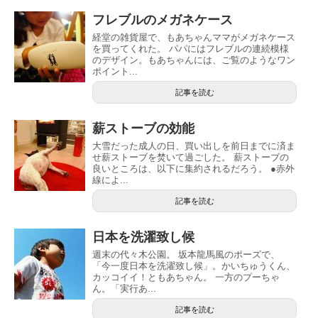
フレブルのメガネケース
経堂の雑貨屋で、もあちゃんママがメガネケース
を買ってくれた。 パパにはフレブルの連続模様
のデザイン。もあちゃんには、ご覧のようなワン
ポイント...
記事を読む
薪ストーブの効能
大雪だった成人の日、買い出しを前日までに済ま
せ薪ストーブを焚いて過ごした。 薪ストーブの
良いところは、以下に集約されるだろう。 ●赤外
線によ...
記事を読む
日本を洗濯致し候
週末の代々木公園。 坂本龍馬風のポーズで、
「今一度日本を洗濯致し候」。かいちゅうくん、
カッコイイ！ともあちゃん。 一方のプーちゃ
ん。「実行あ...
記事を読む