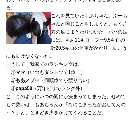
る。
これを見ていたもあちゃん。ぷーち
ゃんと同じことをしようと、もう片
方の足にまとわりついた。パパの足
には、もあ11キロ＋プー9.5キロの
計20.5キロの体重がかかり、動こう
にも動けなくなった。
こうして、我家でのランキングは、
①
ママ
（いつもダントツで1位！）
②
もあ／プー
（同順位で小競り合い）
④
papa50
（万年ビリでランク外）
と、このようにいつの間にか決まってしまった。せめて
もの救いは、もあちゃんが『なにこまったかおしてんの
～？』と、ときどき声をかけてくれることだ。