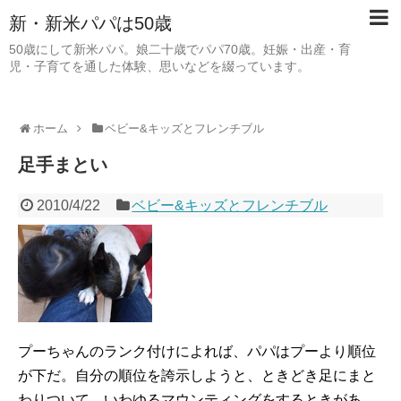
新・新米パパは50歳
50歳にして新米パパ。娘二十歳でパパ70歳。妊娠・出産・育
児・子育てを通した体験、思いなどを綴っています。
ホーム
ベビー&キッズとフレンチブル
足手まとい
2010/4/22
ベビー&キッズとフレンチブル
プーちゃんのランク付けによれば、パパはプーより順位
が下だ。自分の順位を誇示しようと、ときどき足にまと
わりついて、いわゆるマウンティングをするときがあ