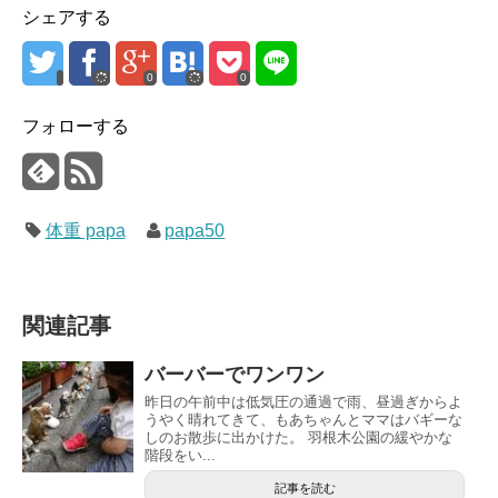
シェアする
0
0
フォローする
体重 papa
papa50
関連記事
バーバーでワンワン
昨日の午前中は低気圧の通過で雨、昼過ぎからよ
うやく晴れてきて、もあちゃんとママはバギーな
しのお散歩に出かけた。 羽根木公園の緩やかな
階段をい...
記事を読む