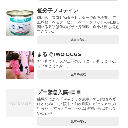
低分子プロテイン
朝から、東京動物医療センターで血液検査。 赤
血球数、ヘモグロビン、ヘマトクリットの貧血に
関わる数字は低めだが上昇気味、血小板数も増え
てきてい...
記事を読む
まるでTWO DOGS
どう見ても、犬が二匹のようにしか見えません。
ププ姉とその妹…。
記事を読む
プー緊急入院4日目
練馬区にある「キャミック練馬」でCT検査を受
けるために、入院中の動物病院にピックアップに
行った。 するとプーちゃんは奥歯から出血して
いるとの...
記事を読む