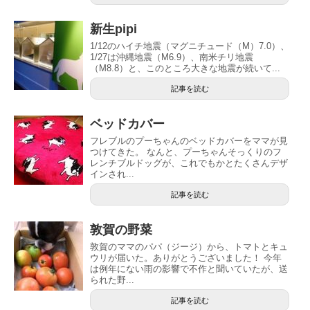
新生pipi
1/12のハイチ地震（マグニチュード（M）7.0）、
1/27は沖縄地震（M6.9）、南米チリ地震
（M8.8）と、このところ大きな地震が続いて...
記事を読む
ベッドカバー
フレブルのプーちゃんのベッドカバーをママが見
つけてきた。 なんと、プーちゃんそっくりのフ
レンチブルドッグが、これでもかとたくさんデザ
インされ...
記事を読む
敦賀の野菜
敦賀のママのパパ（ジージ）から、トマトとキュ
ウリが届いた。ありがとうございました！ 今年
は例年にない雨の影響で不作と聞いていたが、送
られた野...
記事を読む