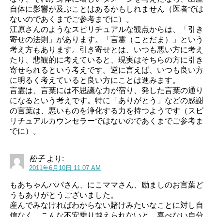
自体に影響が及ぶことはあるかもしれません（医者では
ないのであくまでご参考までに）。
江原さんのようなスピリチュアルな観点からは、「引き
寄せの法則」があります。「言霊（ことだま）」という
考え方もあります。引き寄せとは、いつも悪い方に考え
たり、悲観的に考えていると、現実はそちらの方に引き
寄せられるという考えです。逆に言えば、いつも良い方
に明るく考えていると良い方にことは進みます。
言霊は、言葉には不思議な力が宿り、発した言葉の通り
になるという考えです。特に「ありがとう」などの感謝
の言葉は、悪いものを浄化する力を持つようです（スピ
リチュアルカウンセラーではないのであくまでご参考ま
でに）。
松子
より:
2011年6月10日 11:07 AM
もあちゃんパパさん、にこママさん、励ましのお言葉ど
うもありがとうございました。
産んでみなければわからない賭けみたいなことに対し自
信なく、こんな不安乗り越えられないと、喜べない自分