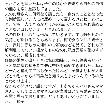
ったことを聞いた私は子供の頃から差別やら自分の自信
の無さを常に意識してきました。
夫のお母さんに何気なく話したら「自分のこととなった
ら判断難しい、人には産めーって言えるけどね」とのこ
と、でも一人できるかどうかの孫がどんなであれ責める
ことなどはしないよ、と言われました。
私の性格上、心配は倍増していきます。でも数分刻みに
気持ちが揺れることもあります。街でダウン症の親子さ
ん、反対に赤ちゃん連れのご家族などを見て、どれも正
解間違ってない、授かりものなのに私は完璧を望みすぎ
ていると、反省します。
妊娠の陽性が出たときに私は動揺し、もし障害者だった
らと気に病む私を見て夫は中絶を勧めてきました。私は
どーんと構えてて欲しかったけれど、子供より私が大事
だとの思いからの言葉だと知り夫もまた悩んでいるのだ
とわかります。
なかなか聞けない話しですが、もあちゃんパパさんママ
さん、そしてにこママさんのお言葉はとても励みになり
有難く思っております。どうもありがとうございまし
た。 松子