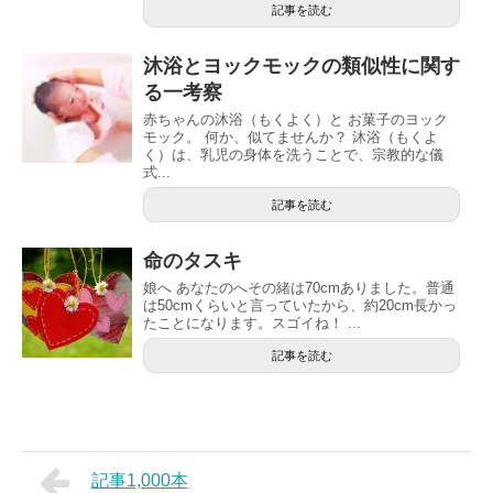
記事を読む
沐浴とヨックモックの類似性に関す
る一考察
赤ちゃんの沐浴（もくよく）と お菓子のヨック
モック。 何か、似てませんか？ 沐浴（もくよ
く）は、乳児の身体を洗うことで、宗教的な儀
式...
記事を読む
命のタスキ
娘へ あなたのへその緒は70cmありました。普通
は50cmくらいと言っていたから、約20cm長かっ
たことになります。スゴイね！ ...
記事を読む
記事1,000本