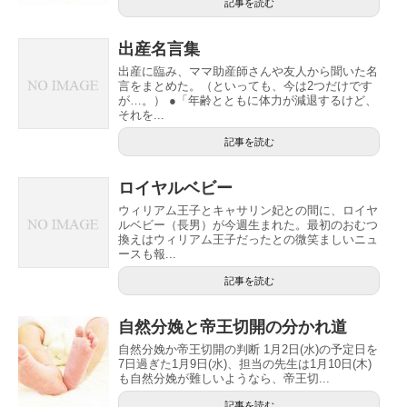
記事を読む
出産名言集
出産に臨み、ママ助産師さんや友人から聞いた名
言をまとめた。（といっても、今は2つだけです
が…。） ●「年齢とともに体力が減退するけど、
それを...
記事を読む
ロイヤルベビー
ウィリアム王子とキャサリン妃との間に、ロイヤ
ルベビー（長男）が今週生まれた。最初のおむつ
換えはウィリアム王子だったとの微笑ましいニュ
ースも報...
記事を読む
自然分娩と帝王切開の分かれ道
自然分娩か帝王切開の判断 1月2日(水)の予定日を
7日過ぎた1月9日(水)、担当の先生は1月10日(木)
も自然分娩が難しいようなら、帝王切...
記事を読む