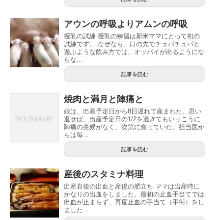
アウンの呼吸よりアムンの呼吸
授乳の試練 授乳の練習は新米ママにとって初の
試練です。 なぜなら、口の先でチュパチュパと
遊ぶような飲み方では、オッパイが出るようにな
らな...
記事を読む
焼肉と満月と陣痛と
娘は、出産予定日から8日遅れて産まれた。思い
返せば、出産予定日の1/2を過ぎてもいっこうに
陣痛の兆候がなく、次第に焦っていた。担当医か
らは毎...
記事を読む
産後のスタミナ料理
出産直後の出血と産後の肥立ち ママは出産時に
かなりの出血をしました。最初の止血手当てでは
出血が止まらず、再度止血の手当て（手術）をし
ました...