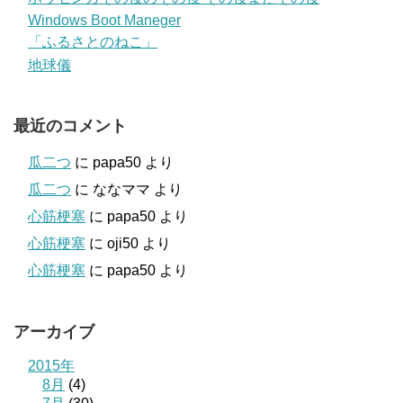
Windows Boot Maneger
「ふるさとのねこ」
地球儀
最近のコメント
瓜二つ
に
papa50
より
瓜二つ
に
ななママ
より
心筋梗塞
に
papa50
より
心筋梗塞
に
oji50
より
心筋梗塞
に
papa50
より
アーカイブ
2015年
8月
(4)