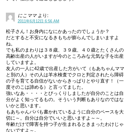
にこママ
より:
2011年6月12日 6:56 AM
松子さん！お身内になにかあったのでしょうか？
だとすると不安になるきもちが膨らんでしまいますよ
ね。
でも私のまわりは３８歳、３９歳、４０歳とたくさんの
高齢出産の人がいますが今のところみな元気な子を出産
していますよ。
友人の一人に42歳で出産した方がいて（もあちゃんママ
と別の人）その人は羊水検査でクロと判定されたら障碍
の子を育てる自信がないからきっぱりとやり直す！（一
度そのこは諦める）と言ってました。
強いなあ・・・・とびっくりしましたが自分のことは自
分がよく知ってるもの。そういう判断もありなのではな
いかと思います。
もあちゃんパパも書かれているように自分のペースを大
切に～。自分は自分でいいと思いますよ～～。
年齢だけで障害を持つ子が生まれるときまったわけじゃ
ないですよ～。