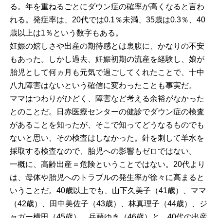
る。年を重ねるごとにダウン症の確率が高くなると言わ
れる。発症率は、20代では0.1％未満、35歳は0.3％、40
歳以上は1％という数字もある。
妊娠の嬉しさや出産の期待感とは裏腹に、かなりの不安
もあった。しかし過去、妊娠初期の流産を経験し、娘が
胎児として何ヵ月も元気で過ごしてくれたことで、十中
八九障害はないという確信に変わったことも事実だ。
ママはつわりがひどく、障害など考える余裕がなかった
とのことだ。日赤医療センターの健診でダウン症の検査
があることを知ったが、そこで知ってどうなるものでも
ないと思い、その検査はしなかった。針を刺して羊水を
採取する検査なので、胎児への影響もゼロではない。
一概に、高齢出産＝危険ということではない。20代より
は、母体や胎児へのトラブルの発生率が徐々に高まると
いうことだ。40歳以上でも、山下久美子（41歳）、ママ
（42歳）、田中美佐子（43歳）、林真理子（44歳）、ジ
ャガー横田（45歳）、兵藤ゆき（46歳）と、40代の出産