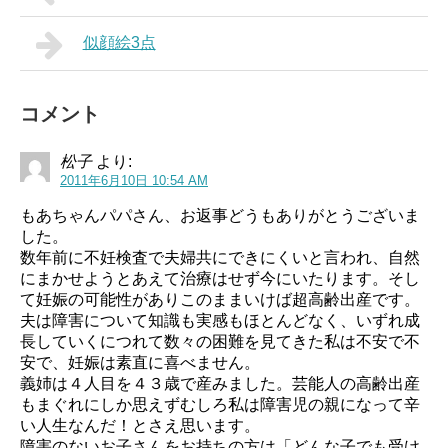
似顔絵3点
コメント
松子
より:
2011年6月10日 10:54 AM
もあちゃんパパさん、お返事どうもありがとうございま
した。
数年前に不妊検査で夫婦共にできにくいと言われ、自然
にまかせようとあえて治療はせず今にいたります。そし
て妊娠の可能性がありこのままいけば超高齢出産です。
夫は障害について知識も実感もほとんどなく、いずれ成
長していくにつれて数々の困難を見てきた私は不安で不
安で、妊娠は素直に喜べません。
義姉は４人目を４３歳で産みました。芸能人の高齢出産
もまぐれにしか思えずむしろ私は障害児の親になって辛
い人生なんだ！とさえ思います。
障害のないお子さんをお持ちの方は「どんな子でも受け