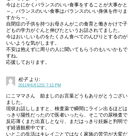
今はとにかくバランスのいい食事をすることが大事かと
～。バランスのいい食事はバランスのいい身体を作りま
すから～。
自閉症の子供を持つお母さんがこの食育と働きかけで子
どもの学力がぐんと伸びたというお話されてました。
今はおいしいものをたくさん食べてのんびりとするのが
いいような気がします。
不安は抱えずに周りの人に聞いてもらうのもいいかもで
すね。
応援しております。
松子
より:
2011年6月12日 7:12 PM
にこママさん 励ましのお言葉どうもありがとうござい
ました。
現状お話ししますと、検査薬で瞬間にライン出るほどは
っきり陽性だったので医者いったら、そこでの尿検査で
反応薄くまた出直しとなり、まだはっきり妊娠と判明で
ず経過観察中です。
いとこの生活はキレイごとではなく家族の苦労が大変だ