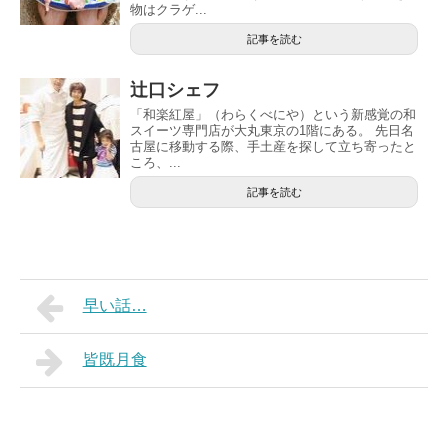
物はクラゲ...
記事を読む
辻口シェフ
「和楽紅屋」（わらくべにや）という新感覚の和
スイーツ専門店が大丸東京の1階にある。 先日名
古屋に移動する際、手土産を探して立ち寄ったと
ころ、...
記事を読む
早い話…
皆既月食