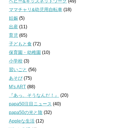
ベビー&キッズネットワーク
(49)
ママチャリ&幼児用自転車
(18)
妊娠
(5)
出産
(11)
育児
(65)
子どもと食
(72)
保育園・幼稚園
(10)
小学校
(3)
習いごと
(56)
あそび
(75)
M's ART
(88)
『あっ、そうなんだ！』
(20)
papa50注目ニュース
(40)
papa50の光と陰
(32)
Appleな生活
(12)