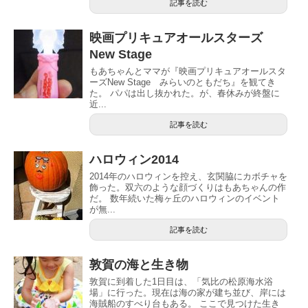
記事を読む
映画プリキュアオールスターズ
New Stage
もあちゃんとママが『映画プリキュアオールスタ
ーズNew Stage みらいのともだち』を観てき
た。 パパは出し抜かれた。が、春休みが終盤に
近...
記事を読む
ハロウィン2014
2014年のハロウィンを控え、玄関脇にカボチャを
飾った。双六のような顔づくりはもあちゃんの作
だ。 数年続いた梅ヶ丘のハロウィンのイベント
が無...
記事を読む
敦賀の海と生き物
敦賀に到着した1日目は、「気比の松原海水浴
場」に行った。現在は海の家が建ち並び、岸には
海賊船のすべり台もある。 ここで見つけた生き