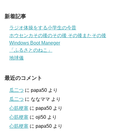
新着記事
ラジオ体操をする小学生の今昔
ホウセンカその後のその後 その後またその後
Windows Boot Maneger
「ふるさとのねこ」
地球儀
最近のコメント
瓜二つ
に
papa50
より
瓜二つ
に
ななママ
より
心筋梗塞
に
papa50
より
心筋梗塞
に
oji50
より
心筋梗塞
に
papa50
より