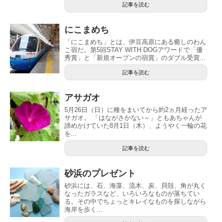
記事を読む
にこまめち
「にこまめち」とは、伊豆高原にある癒しのわん
こ宿だ。第5回STAY WITH DOGアワードで「優
秀賞」と「新規オープンの宿賞」のダブル受賞...
記事を読む
アサガオ
5月26日（日）に種をまいてから約2ヵ月経ったア
サガオ。 「はながさかない～」ともあちゃんが
諦めかけていた8月1日（木）、ようやく一輪の花
を...
記事を読む
砂浜のプレゼント
砂浜には、石、海藻、流木、炭、貝殻、角が丸く
なったガラスなど、いろいろなものが落ちてい
る。その中でちょっとキレイなものを探しながら
海岸を歩く...