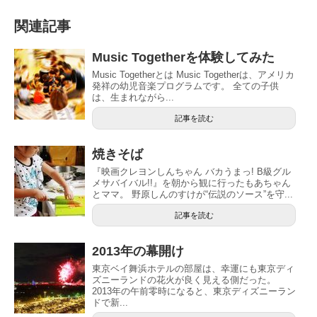
関連記事
Music Togetherを体験してみた
Music Togetherとは Music Togetherは、アメリカ
発祥の幼児音楽プログラムです。 全ての子供
は、生まれながら...
記事を読む
焼きそば
『映画クレヨンしんちゃん バカうまっ! B級グル
メサバイバル!!』を朝から観に行ったもあちゃん
とママ。 野原しんのすけが“伝説のソース”を守...
記事を読む
2013年の幕開け
東京ベイ舞浜ホテルの部屋は、幸運にも東京ディ
ズニーランドの花火が良く見える側だった。
2013年の午前零時になると、東京ディズニーラン
ドで新...