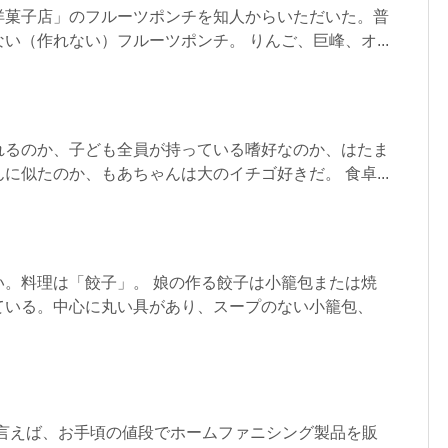
洋菓子店」のフルーツポンチを知人からいただいた。普
い（作れない）フルーツポンチ。 りんご、巨峰、オ...
れるのか、子ども全員が持っている嗜好なのか、はたま
に似たのか、もあちゃんは大のイチゴ好きだ。 食卓...
い。料理は「餃子」。 娘の作る餃子は小籠包または焼
ている。中心に丸い具があり、スープのない小籠包、
と言えば、お手頃の値段でホームファニシング製品を販