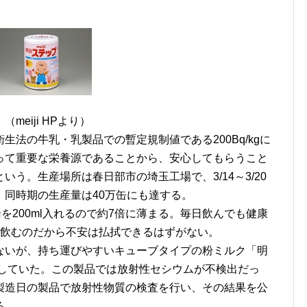
Pより）
法の牛乳・乳製品での暫定規制値である200Bq/kgに
って重要な栄養源であることから、安心してもらうこと
う。生産場所は春日部市の埼玉工場で、3/14～3/20
同時期の生産量は40万缶にも達する。
を200ml入れるので約7倍に薄まる。毎日飲んでも健康
回飲むのだから不安は払拭できるはずがない。
ないが、持ち運びやすいキューブタイプの粉ミルク「明
飲していた。この製品では放射性セシウムが不検出だっ
製造日の製品で放射性物質の検査を行い、その結果を公
る。