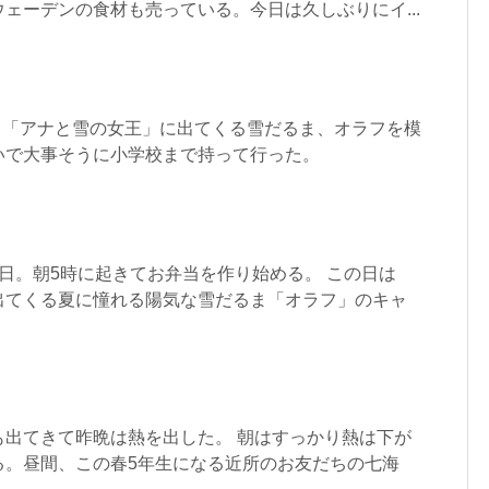
ェーデンの食材も売っている。今日は久しぶりにイ...
 「アナと雪の女王」に出てくる雪だるま、オラフを模
いで大事そうに小学校まで持って行った。
日。朝5時に起きてお弁当を作り始める。 この日は
出てくる夏に憧れる陽気な雪だるま「オラフ」のキャ
も出てきて昨晩は熱を出した。 朝はすっかり熱は下が
る。昼間、この春5年生になる近所のお友だちの七海