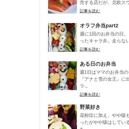
売する店だが、北欧スウ
記事を読む
オラフ弁当part2
週に1回のお弁当の日。
ったキャラ弁。走らな
記事を読む
ある日のお弁当
週1日はママのお弁当の
『アナと雪の女王』に
ラ...
記事を読む
野菜好き
花粉症に加え、やや咳
ったがやや咳はしてい