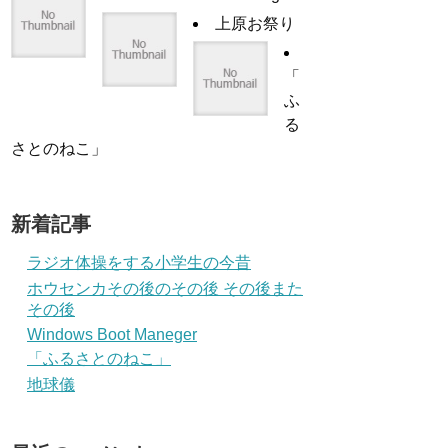
上原お祭り
「
ふ
る
さとのねこ」
新着記事
ラジオ体操をする小学生の今昔
ホウセンカその後のその後 その後また
その後
Windows Boot Maneger
「ふるさとのねこ」
地球儀