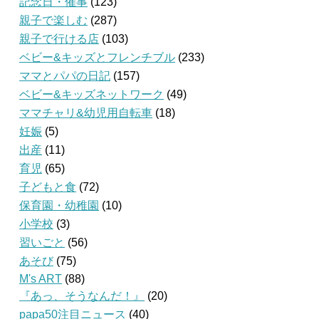
記念日・催事
(123)
親子で楽しむ
(287)
親子で行ける店
(103)
ベビー&キッズとフレンチブル
(233)
ママとパパの日記
(157)
ベビー&キッズネットワーク
(49)
ママチャリ&幼児用自転車
(18)
妊娠
(5)
出産
(11)
育児
(65)
子どもと食
(72)
保育園・幼稚園
(10)
小学校
(3)
習いごと
(56)
あそび
(75)
M's ART
(88)
『あっ、そうなんだ！』
(20)
papa50注目ニュース
(40)