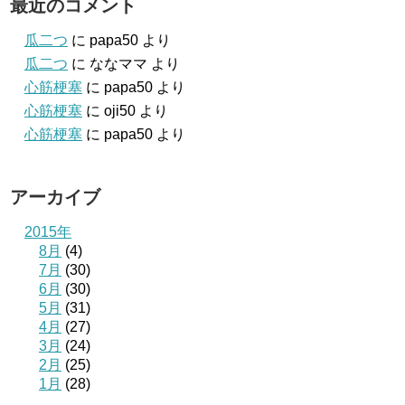
最近のコメント
瓜二つ
に
papa50
より
瓜二つ
に
ななママ
より
心筋梗塞
に
papa50
より
心筋梗塞
に
oji50
より
心筋梗塞
に
papa50
より
アーカイブ
2015年
8月
(4)
7月
(30)
6月
(30)
5月
(31)
4月
(27)
3月
(24)
2月
(25)
1月
(28)