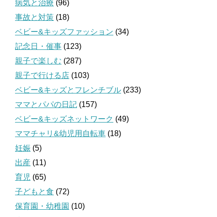
病気と治療
(96)
事故と対策
(18)
ベビー&キッズファッション
(34)
記念日・催事
(123)
親子で楽しむ
(287)
親子で行ける店
(103)
ベビー&キッズとフレンチブル
(233)
ママとパパの日記
(157)
ベビー&キッズネットワーク
(49)
ママチャリ&幼児用自転車
(18)
妊娠
(5)
出産
(11)
育児
(65)
子どもと食
(72)
保育園・幼稚園
(10)