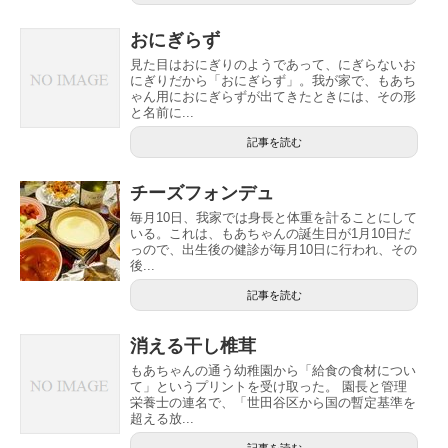
おにぎらず
見た目はおにぎりのようであって、にぎらないお
にぎりだから「おにぎらず」。我が家で、もあち
ゃん用におにぎらずが出てきたときには、その形
と名前に...
記事を読む
チーズフォンデュ
毎月10日、我家では身長と体重を計ることにして
いる。これは、もあちゃんの誕生日が1月10日だ
っので、出生後の健診が毎月10日に行われ、その
後...
記事を読む
消える干し椎茸
もあちゃんの通う幼稚園から「給食の食材につい
て」というプリントを受け取った。 園長と管理
栄養士の連名で、「世田谷区から国の暫定基準を
超える放...
記事を読む