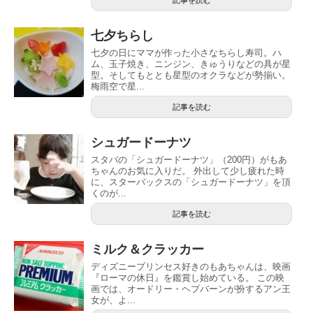
七夕ちらし
七夕の日にママが作った小さなちらし寿司。ハ
ム、玉子焼き、ニンジン、きゅうりなどの具が星
型。そしてもととも星型のオクラなどが勢揃い。
梅雨空で星...
記事を読む
シュガードーナツ
スタバの「シュガードーナツ」（200円）がもあ
ちゃんのお気に入りだ。 外出して少し疲れた時
に、スターバックスの「シュガードーナツ」を頂
くのが...
記事を読む
ミルク＆クラッカー
ディズニープリンセス好きのもあちゃんは、映画
『ローマの休日』を鑑賞し始めている。 この映
画では、オードリー・ヘプバーンが扮するアン王
女が、よ...