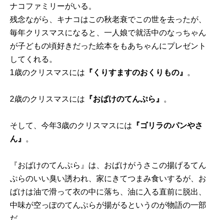
ナコファミリーがいる。
残念ながら、キナコはこの秋老衰でこの世を去ったが、
毎年クリスマスになると、一人娘で就活中のなっちゃん
が子どもの頃好きだった絵本をもあちゃんにプレゼント
してくれる。
1歳のクリスマスには
『くりすますのおくりもの』
。
2歳のクリスマスには
『おばけのてんぷら』
。
そして、今年3歳のクリスマスには
『ゴリラのパンやさ
ん』
。
『おばけのてんぷら』は、おばけがうさこの揚げるてん
ぷらのいい臭い誘われ、家にきてつまみ食いするが、お
ばけは油で滑って衣の中に落ち、油に入る直前に脱出、
中味が空っぽのてんぷらが揚がるというのが物語の一部
だ。