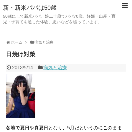
新・新米パパは50歳
50歳にして新米パパ。娘二十歳でパパ70歳。妊娠・出産・育
児・子育てを通した体験、思いなどを綴っています。
ホーム
病気と治療
日焼け対策
2013/5/14
病気と治療
各地で夏日や真夏日となり、5月だというのにこのまま