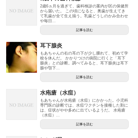
2歳6ヵ月を過ぎて、歯科検診の案内が区の保健所
から届いた。 この頃になると、奥歯が生えてき
て乳歯が全て生え揃う。乳歯どうしのかみ合わせ
や毎日...
記事を読む
耳下腺炎
もあちゃんの右の耳の下が少し腫れて、初めて学
校を休んだ。 かかりつけの病院に行くと「耳下
腺炎」との診断。調べてみると、耳下腺炎は耳下
腺や顎下...
記事を読む
水疱瘡（水痘）
もあちゃんが水疱瘡（水痘）にかかった。小児科
専門医の診断では、水痘ワクチンを接種した割に
は、症状がやや多めに出ているようだ。 水疱瘡
（水痘）...
記事を読む