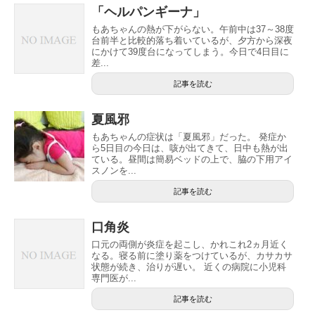
「ヘルパンギーナ」
もあちゃんの熱が下がらない。午前中は37～38度
台前半と比較的落ち着いているが、夕方から深夜
にかけて39度台になってしまう。今日で4日目に
差...
記事を読む
夏風邪
もあちゃんの症状は「夏風邪」だった。 発症か
ら5日目の今日は、咳が出てきて、日中も熱が出
ている。昼間は簡易ベッドの上で、脇の下用アイ
スノンを...
記事を読む
口角炎
口元の両側が炎症を起こし、かれこれ2ヵ月近く
なる。寝る前に塗り薬をつけているが、カサカサ
状態が続き、治りが遅い。 近くの病院に小児科
専門医が...
記事を読む