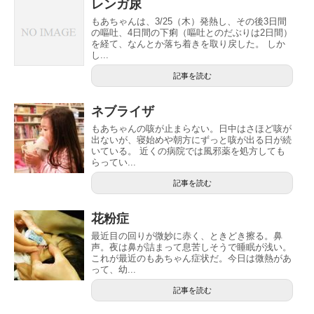
レンガ尿
もあちゃんは、3/25（木）発熱し、その後3日間
の嘔吐、4日間の下痢（嘔吐とのだぶりは2日間）
を経て、なんとか落ち着きを取り戻した。 しか
し...
記事を読む
ネブライザ
もあちゃんの咳が止まらない。日中はさほど咳が
出ないが、寝始めや朝方にずっと咳が出る日が続
いている。 近くの病院では風邪薬を処方しても
らってい...
記事を読む
花粉症
最近目の回りが微妙に赤く、ときどき擦る。鼻
声。夜は鼻が詰まって息苦しそうで睡眠が浅い。
これが最近のもあちゃん症状だ。今日は微熱があ
って、幼...
記事を読む