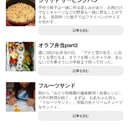
シリット サービングパン
手作り餃子は一緒に作る楽しみがあり、お肉だけ
でなくキャベツなどの野菜も一緒に摂ることがで
きる。 前回作った餃子ではフライパンのサイズ
が合わず...
記事を読む
オラフ弁当part2
週に1回のお弁当の日。 「アナと雪の女王」に出
てくる雪だるま、オラフを模ったキャラ弁。走ら
ないで大事そうに小学校まで持って行った。
記事を読む
フルーツサンド
朝から『みどり幼稚園の偏食解消！給食レシピ』
の中の料理が続く。 まずは、もあちゃん自ら
『フルーツサンド』。市販の生クリームチューブ
をサンドイ...
記事を読む