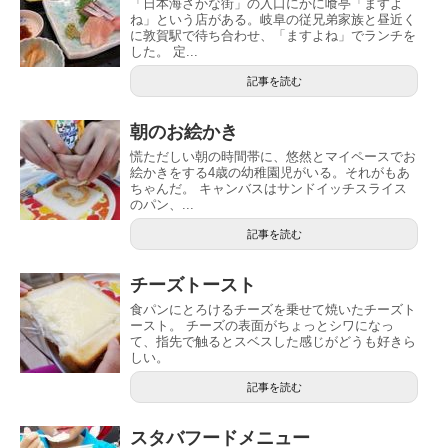
「日本海さかな街」の入口にかに喰亭「ますよ
ね」という店がある。岐阜の従兄弟家族と昼近く
に敦賀駅で待ち合わせ、「ますよね」でランチを
した。 定...
記事を読む
朝のお絵かき
慌ただしい朝の時間帯に、悠然とマイペースでお
絵かきをする4歳の幼稚園児がいる。それがもあ
ちゃんだ。 キャンバスはサンドイッチスライス
のパン、...
記事を読む
チーズトースト
食パンにとろけるチーズを乗せて焼いたチーズト
ースト。 チーズの表面がちょっとシワになっ
て、指先で触るとスベスした感じがどうも好きら
しい。
記事を読む
スタバフードメニュー