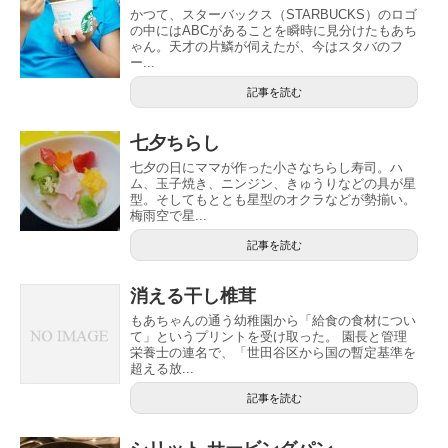
かつて、スターバックス（STARBUCKS）のロゴ
の中にはABCがあることを瞬時に見分けたもあち
ゃん。天才の片鱗が伺えたが、今はスタバのフ
ー...
記事を読む
七夕ちらし
七夕の日にママが作った小さなちらし寿司。ハ
ム、玉子焼き、ニンジン、きゅうりなどの具が星
型。そしてもととも星型のオクラなどが勢揃い。
梅雨空で星...
記事を読む
消える干し椎茸
もあちゃんの通う幼稚園から「給食の食材につい
て」というプリントを受け取った。 園長と管理
栄養士の連名で、「世田谷区から国の暫定基準を
超える放...
記事を読む