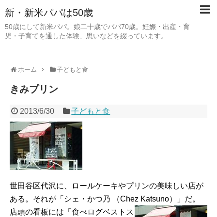
新・新米パパは50歳
50歳にして新米パパ。娘二十歳でパパ70歳。妊娠・出産・育
児・子育てを通した体験、思いなどを綴っています。
ホーム
子どもと食
きみプリン
2013/6/30
子どもと食
世田谷区代沢に、ロールケーキやプリンの美味しい店が
ある。それが「シェ・かつ乃 （Chez Katsuno）」だ。
店頭の看板には「食べログベストス