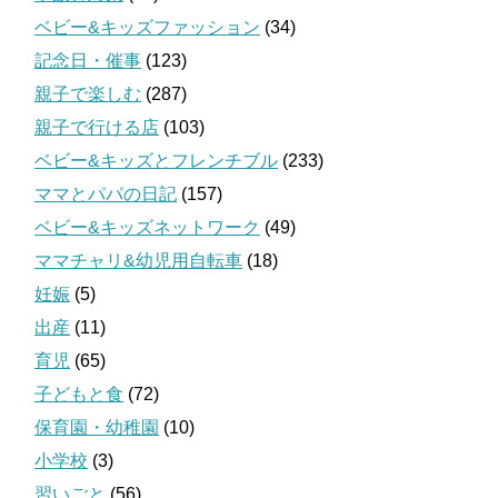
ベビー&キッズファッション
(34)
記念日・催事
(123)
親子で楽しむ
(287)
親子で行ける店
(103)
ベビー&キッズとフレンチブル
(233)
ママとパパの日記
(157)
ベビー&キッズネットワーク
(49)
ママチャリ&幼児用自転車
(18)
妊娠
(5)
出産
(11)
育児
(65)
子どもと食
(72)
保育園・幼稚園
(10)
小学校
(3)
習いごと
(56)