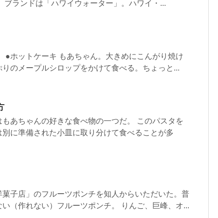
 ブランドは「ハワイウォーター」。ハワイ・...
。 ●ホットケーキ もあちゃん。大きめにこんがり焼け
りのメープルシロップをかけて食べる。ちょっと...
方
はもあちゃんの好きな食べ物の一つだ。 このパスタを
は別に準備された小皿に取り分けて食べることが多
洋菓子店」のフルーツポンチを知人からいただいた。普
い（作れない）フルーツポンチ。 りんご、巨峰、オ...