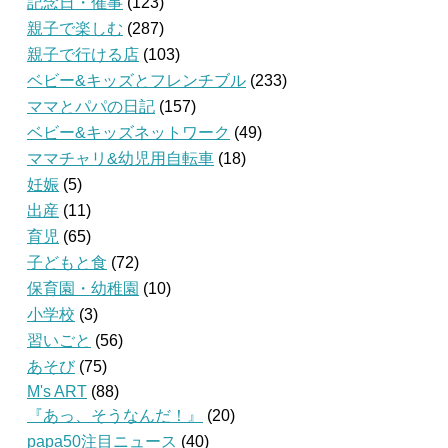
記念日・催事
(123)
親子で楽しむ
(287)
親子で行ける店
(103)
ベビー&キッズとフレンチブル
(233)
ママとパパの日記
(157)
ベビー&キッズネットワーク
(49)
ママチャリ&幼児用自転車
(18)
妊娠
(5)
出産
(11)
育児
(65)
子どもと食
(72)
保育園・幼稚園
(10)
小学校
(3)
習いごと
(56)
あそび
(75)
M's ART
(88)
『あっ、そうなんだ！』
(20)
papa50注目ニュース
(40)