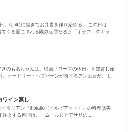
日。朝5時に起きてお弁当を作り始める。 この日は
出てくる夏に憧れる陽気な雪だるま「オラフ」のキャ
好きのもあちゃんは、映画『ローマの休日』を鑑賞し始
は、オードリー・ヘプバーンが扮するアン王女が、よ...
白ワイン蒸し
タリアン『il piatto（イルピアット）』の料理は美
ず注文する料理は、「ムール貝とアサリの...