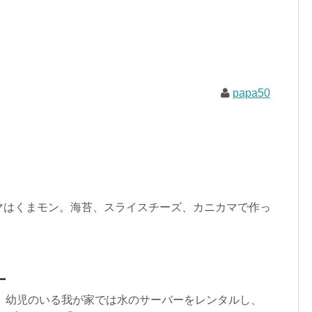
papa50
マはくまモン。海苔、スライスチーズ、カニカマで作っ
ー
災以降、幼児のいる我が家では水のサーバーをレンタルし、