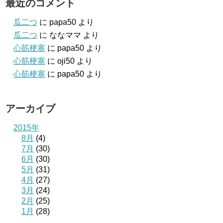
最近のコメント
瓜二つ
に
papa50
より
瓜二つ
に
ななママ
より
心筋梗塞
に
papa50
より
心筋梗塞
に
oji50
より
心筋梗塞
に
papa50
より
アーカイブ
2015年
8月
(4)
7月
(30)
6月
(30)
5月
(31)
4月
(27)
3月
(24)
2月
(25)
1月
(28)