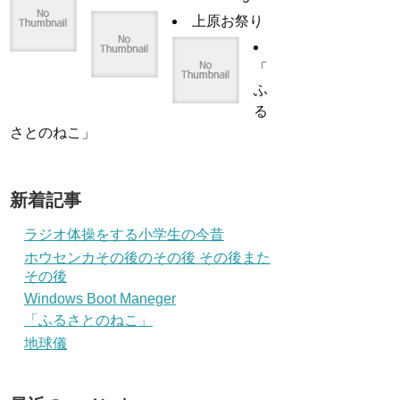
上原お祭り
「
ふ
る
さとのねこ」
新着記事
ラジオ体操をする小学生の今昔
ホウセンカその後のその後 その後また
その後
Windows Boot Maneger
「ふるさとのねこ」
地球儀