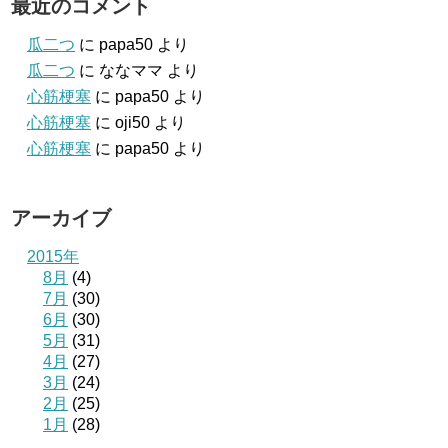
最近のコメント
瓜二つ
に
papa50
より
瓜二つ
に
ななママ
より
心筋梗塞
に
papa50
より
心筋梗塞
に
oji50
より
心筋梗塞
に
papa50
より
アーカイブ
2015年
8月
(4)
7月
(30)
6月
(30)
5月
(31)
4月
(27)
3月
(24)
2月
(25)
1月
(28)