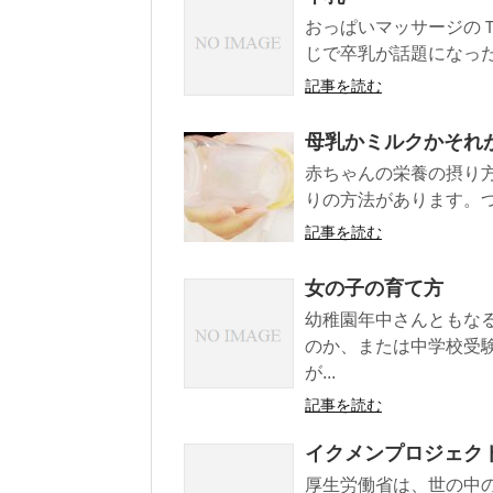
おっぱいマッサージの
じで卒乳が話題になった
記事を読む
母乳かミルクかそれ
赤ちゃんの栄養の摂り方
りの方法があります。つま
記事を読む
女の子の育て方
幼稚園年中さんともな
のか、または中学校受
が...
記事を読む
イクメンプロジェク
厚生労働省は、世の中