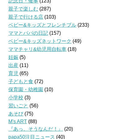
記念日・催事
(123)
親子で楽しむ
(287)
親子で行ける店
(103)
ベビー&キッズとフレンチブル
(233)
ママとパパの日記
(157)
ベビー&キッズネットワーク
(49)
ママチャリ&幼児用自転車
(18)
妊娠
(5)
出産
(11)
育児
(65)
子どもと食
(72)
保育園・幼稚園
(10)
小学校
(3)
習いごと
(56)
あそび
(75)
M's ART
(88)
『あっ、そうなんだ！』
(20)
papa50注目ニュース
(40)