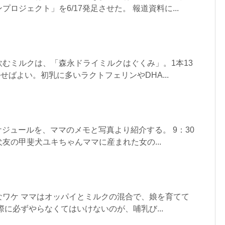
ロジェクト」を6/17発足させた。 報道資料に...
むミルクは、「森永ドライミルクはぐくみ」。1本13
かせばよい。初乳に多いラクトフェリンやDHA...
スケジュールを、ママのメモと写真より紹介する。 9：30
友の甲斐犬ユキちゃんママに産まれた女の...
なワケ ママはオッパイとミルクの混合で、娘を育てて
際に必ずやらなくてはいけないのが、哺乳び...