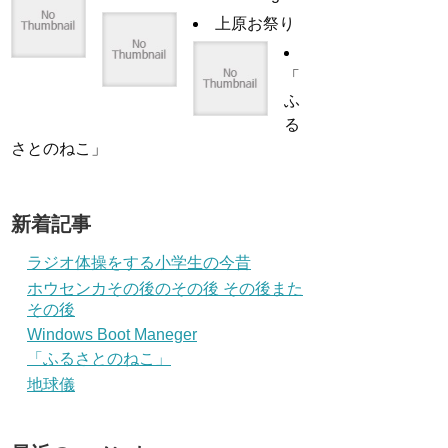
上原お祭り
「
ふ
る
さとのねこ」
新着記事
ラジオ体操をする小学生の今昔
ホウセンカその後のその後 その後また
その後
Windows Boot Maneger
「ふるさとのねこ」
地球儀