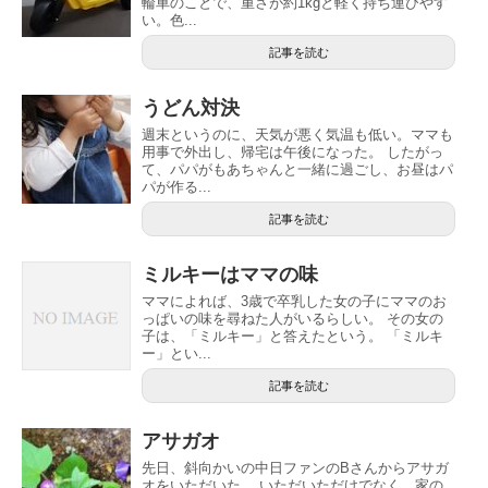
輪車のことで、重さが約1kgと軽く持ち運びやす
い。色...
記事を読む
うどん対決
週末というのに、天気が悪く気温も低い。ママも
用事で外出し、帰宅は午後になった。 したがっ
て、パパがもあちゃんと一緒に過ごし、お昼はパ
パが作る...
記事を読む
ミルキーはママの味
ママによれば、3歳で卒乳した女の子にママのお
っぱいの味を尋ねた人がいるらしい。 その女の
子は、「ミルキー」と答えたという。 「ミルキ
ー」とい...
記事を読む
アサガオ
先日、斜向かいの中日ファンのBさんからアサガ
オをいただいた。 いただいただけでなく、家の