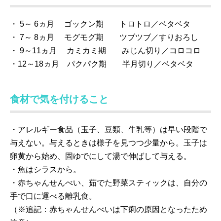
・ 5～ 6ヵ月 ゴックン期 トロトロ／ベタベタ
・ 7～ 8ヵ月 モグモグ期 ツブツブ／すりおろし
・ 9～11ヵ月 カミカミ期 みじん切り／コロコロ
・12～18ヵ月 パクパク期 半月切り／ベタベタ
食材で気を付けること
・アレルギー食品（玉子、豆類、牛乳等）は早い段階で
与えない。与えるときは様子を見つつ少量から。玉子は
卵黄から始め、固ゆでにして湯で伸ばして与える。
・魚はシラスから。
・赤ちゃんせんべい、茹でた野菜スティックは、自分の
手で口に運べる離乳食。
（※追記：赤ちゃんせんべいは下痢の原因となったため