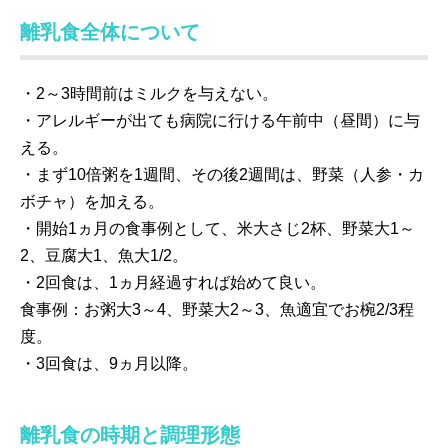
離乳食全体について
・2～3時間前はミルクを与えない。
・アレルギーが出ても病院に行ける午前中（昼間）に与
える。
・まず10倍粥を1週間、その後2週間は、野菜（人参・カ
ボチャ）を加える。
・開始1ヵ月の食事例として、米大さじ2杯、野菜大1～
2、豆腐大1、魚大1/2。
・2回食は、1ヵ月経過すれば始めて良い。
食事例：お粥大3～4、野菜大2～3、魚適宜でお椀2/3程
度。
・3回食は、9ヵ月以降。
離乳食の時期と調理形態