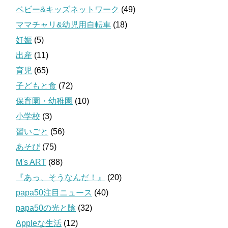
ベビー&キッズネットワーク
(49)
ママチャリ&幼児用自転車
(18)
妊娠
(5)
出産
(11)
育児
(65)
子どもと食
(72)
保育園・幼稚園
(10)
小学校
(3)
習いごと
(56)
あそび
(75)
M's ART
(88)
『あっ、そうなんだ！』
(20)
papa50注目ニュース
(40)
papa50の光と陰
(32)
Appleな生活
(12)