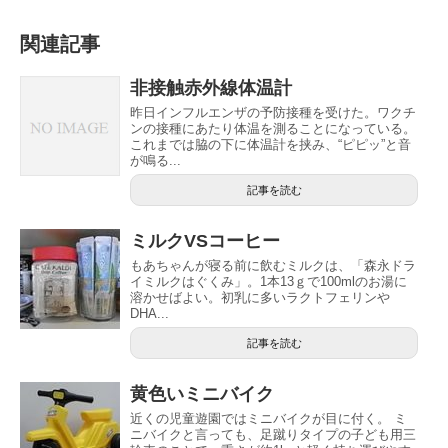
関連記事
非接触赤外線体温計
昨日インフルエンザの予防接種を受けた。ワクチ
ンの接種にあたり体温を測ることになっている。
これまでは脇の下に体温計を挟み、“ピピッ”と音
が鳴る...
記事を読む
ミルクVSコーヒー
もあちゃんが寝る前に飲むミルクは、「森永ドラ
イミルクはぐくみ」。1本13ｇで100mlのお湯に
溶かせばよい。初乳に多いラクトフェリンや
DHA...
記事を読む
黄色いミニバイク
近くの児童遊園ではミニバイクが目に付く。 ミ
ニバイクと言っても、足蹴りタイプの子ども用三