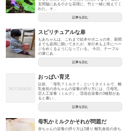
玄関脇にある小さな花壇に、竹と一緒に植えてく
れた。そ...
記事を読む
スピリチュアルな扉
もあちゃんは、これまで絵本やポニョの本、新聞
までも器用に開いてきたが、単行本も上手にペー
ジをめくるようになっている。 今日、テーブル
の箸にあ...
記事を読む
おっぱい育児
以前、「母乳？ミルク？」というタイトルで、離
乳食前の赤ちゃんの栄養の摂り方には、①母乳、
②人工栄養（ミルク）、③混合栄養の3種類があ
ると書い...
記事を読む
母乳かミルクかそれが問題だ
赤ちゃんの栄養の摂り方は3通り 離乳食前の赤ち