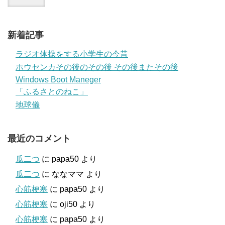
新着記事
ラジオ体操をする小学生の今昔
ホウセンカその後のその後 その後またその後
Windows Boot Maneger
「ふるさとのねこ」
地球儀
最近のコメント
瓜二つ
に
papa50
より
瓜二つ
に
ななママ
より
心筋梗塞
に
papa50
より
心筋梗塞
に
oji50
より
心筋梗塞
に
papa50
より