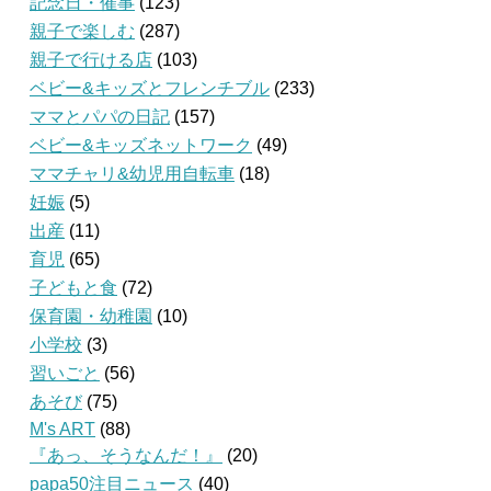
記念日・催事
(123)
親子で楽しむ
(287)
親子で行ける店
(103)
ベビー&キッズとフレンチブル
(233)
ママとパパの日記
(157)
ベビー&キッズネットワーク
(49)
ママチャリ&幼児用自転車
(18)
妊娠
(5)
出産
(11)
育児
(65)
子どもと食
(72)
保育園・幼稚園
(10)
小学校
(3)
習いごと
(56)
あそび
(75)
M's ART
(88)
『あっ、そうなんだ！』
(20)
papa50注目ニュース
(40)