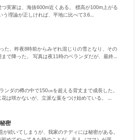
つ実家は、海抜600m近くある。 標高が100m上がる
いう理論が正しければ、平地に比べて3.6...
降った。昨夜8時前からみぞれ混じりの雪となり、その
まで降った。 写真は夜11時のベランダだが、最終...
ランダの樽の中で150㎝を超える背丈まで成長した。
花は咲かないが、立派な葉をつけ始めている。 ...
の秘密
話題が続いてしまうが、我家のテディには秘密がある。
初めてやってきた時のことだ。主人（ママ）が居...