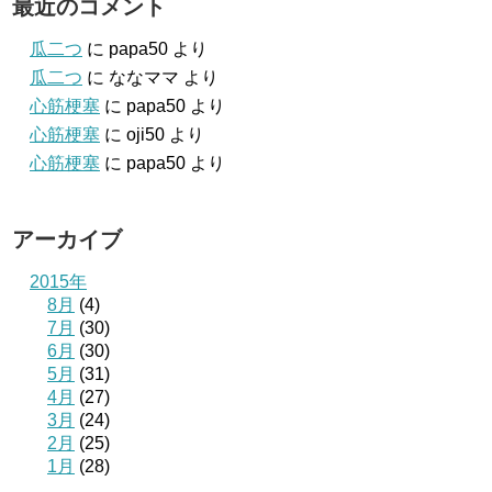
最近のコメント
瓜二つ
に
papa50
より
瓜二つ
に
ななママ
より
心筋梗塞
に
papa50
より
心筋梗塞
に
oji50
より
心筋梗塞
に
papa50
より
アーカイブ
2015年
8月
(4)
7月
(30)
6月
(30)
5月
(31)
4月
(27)
3月
(24)
2月
(25)
1月
(28)