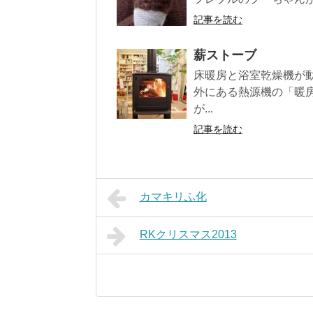
記事を読む
薪ストーブ
床暖房と浴室乾燥機が
外にある熱源機の「暖
が...
記事を読む
カマキリふ化
RKクリスマス2013