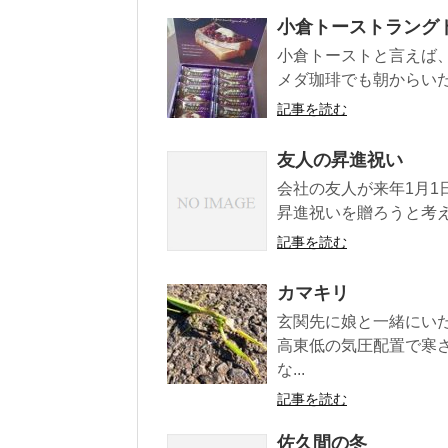
小倉トーストラング
小倉トーストと言えば
メダ珈琲でも朝からいた
記事を読む
友人の昇進祝い
会社の友人が来年1月1
昇進祝いを贈ろうと考え
記事を読む
カマキリ
玄関先に娘と一緒にい
高東低の気圧配置で寒
な...
記事を読む
佐久間の冬