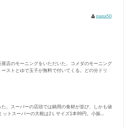
papa50
茶屋店のモーニングをいただいた。コメダのモーニング
トーストとゆで玉子が無料で付いてくる。どの分ドリ
った。スーパーの店頭では鍋用の食材が並び、しかも値
ットスーパーの大根は2Ｌサイズ1本99円。小振...