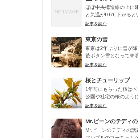
ほぼ中央構造線の上に建
と気温が0.6℃下がると
記事を読む
東京の雪
東京は2年ぶりに雪が
後ボタン雪となって未明
記事を読む
桜とチューリップ
1年前にもらった桜はベ
公園や社宅の桜のように
記事を読む
Mr.ビーンのテディ
Mr.ビーンのテディの
フレブルのプーちゃんが