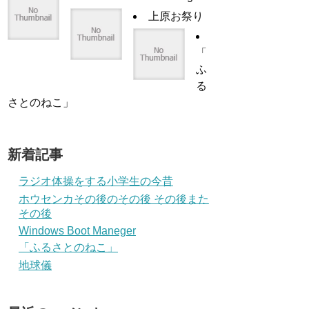
上原お祭り
「
ふ
る
さとのねこ」
新着記事
ラジオ体操をする小学生の今昔
ホウセンカその後のその後 その後また
その後
Windows Boot Maneger
「ふるさとのねこ」
地球儀