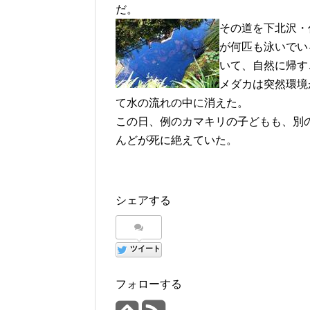
だ。
その道を下北沢・
が何匹も泳いでい
いて、自然に帰す
メダカは突然環境
て水の流れの中に消えた。
この日、例のカマキリの子どもも、別
んどが死に絶えていた。
シェアする
ツイート
フォローする