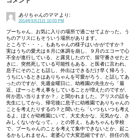
コメント
ありちゃんのママ
より:
2014年9月21日 10:03 PM
プーちゃん、お気に入りの場所で過ごせてよかった。う
ちのアリスにもそういう場所があります。
ところで・・・。もあちゃんの様子はいかがですか？
実はうちの愛犬は８月に体調を崩し、９月のエコーで心
不全が進行している、と露見したので、留守番させたと
きに、突然死している可能性もある、と医者に言われ、
息子にそのことも話し、外出はできるだけ早く帰ろう、
うちにいるときはありちゃんを可愛がろう、と話してあ
ったのですが、先週金曜日に、幼稚園の先生から「最
近、ぼーっと考え事をしていることが増えたのですが、
何か思い当りますか？」と聞かれました。アリスの話を
先生にしてから、帰宅後に息子に幼稚園でありちゃんの
ことを考えたりするの？と聞いたら「いつもいつも考え
るよ。ぼくが幼稚園にいて、大丈夫かな、元気かな、さ
みしくないかなって。」との答え。もあちゃんも学校
で、プーちゃんのことを考えて集中できないとか、起こ
るかもしれません。老婆心で大変恐縮ですが、担任の先