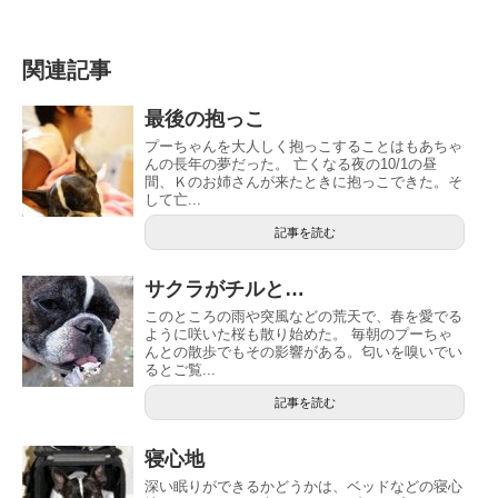
関連記事
最後の抱っこ
プーちゃんを大人しく抱っこすることはもあちゃ
んの長年の夢だった。 亡くなる夜の10/1の昼
間、Ｋのお姉さんが来たときに抱っこできた。そ
して亡...
記事を読む
サクラがチルと…
このところの雨や突風などの荒天で、春を愛でる
ように咲いた桜も散り始めた。 毎朝のプーちゃ
んとの散歩でもその影響がある。匂いを嗅いでい
るとご覧...
記事を読む
寝心地
深い眠りができるかどうかは、ベッドなどの寝心