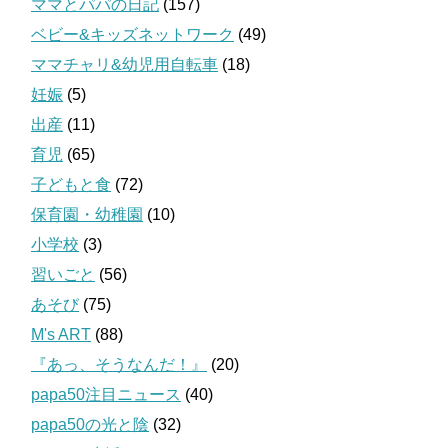
ママとパパの日記
(157)
ベビー&キッズネットワーク
(49)
ママチャリ&幼児用自転車
(18)
妊娠
(5)
出産
(11)
育児
(65)
子どもと食
(72)
保育園・幼稚園
(10)
小学校
(3)
習いごと
(56)
あそび
(75)
M's ART
(88)
『あっ、そうなんだ！』
(20)
papa50注目ニュース
(40)
papa50の光と陰
(32)