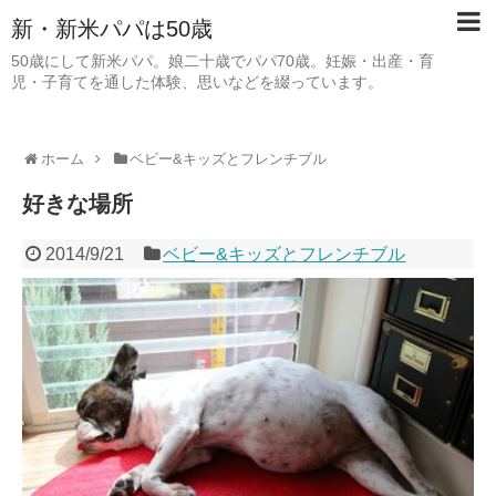
新・新米パパは50歳
50歳にして新米パパ。娘二十歳でパパ70歳。妊娠・出産・育
児・子育てを通した体験、思いなどを綴っています。
ホーム
ベビー&キッズとフレンチブル
好きな場所
2014/9/21
ベビー&キッズとフレンチブル