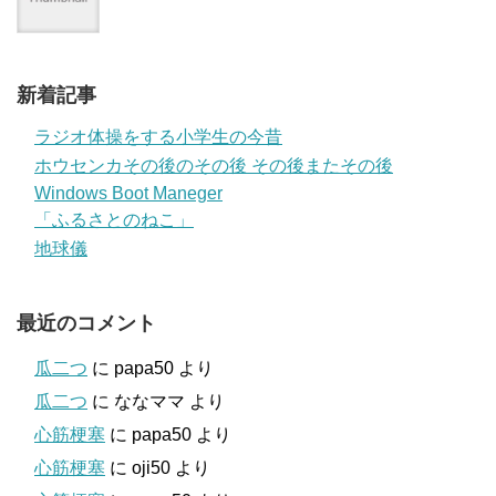
新着記事
ラジオ体操をする小学生の今昔
ホウセンカその後のその後 その後またその後
Windows Boot Maneger
「ふるさとのねこ」
地球儀
最近のコメント
瓜二つ
に
papa50
より
瓜二つ
に
ななママ
より
心筋梗塞
に
papa50
より
心筋梗塞
に
oji50
より