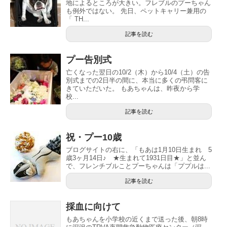
地によるところが大きい。フレブルのプーちゃん
も例外ではない。 先日、ペットキャリー兼用の
「 TH...
記事を読む
プー告別式
亡くなった翌日の10/2（木）から10/4（土）の告
別式までの2日半の間に、本当に多くの弔問客に
きていただいた。 もあちゃんは、昨夜から学
校...
記事を読む
祝・プー10歳
ブログサイトの右に、「もあは1月10日生まれ 5
歳3ヶ月14日♪ ★生まれて1931日目★」と並ん
で、フレンチブルことプーちゃんは「ププルは...
記事を読む
採血に向けて
もあちゃんを小学校の近くまで送った後、朝8時