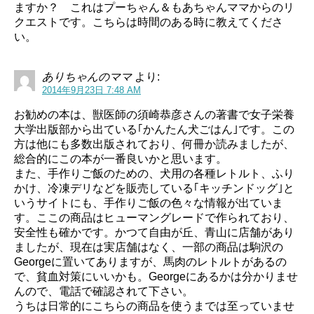
ますか？ これはプーちゃん＆もあちゃんママからのリ
クエストです。こちらは時間のある時に教えてくださ
い。
ありちゃんのママ
より:
2014年9月23日 7:48 AM
お勧めの本は、獣医師の須崎恭彦さんの著書で女子栄養
大学出版部から出ている｢かんたん犬ごはん｣です。この
方は他にも多数出版されており、何冊か読みましたが、
総合的にこの本が一番良いかと思います。
また、手作りご飯のための、犬用の各種レトルト、ふり
かけ、冷凍デリなどを販売している｢キッチンドッグ｣と
いうサイトにも、手作りご飯の色々な情報が出ていま
す。ここの商品はヒューマングレードで作られており、
安全性も確かです。かつて自由が丘、青山に店舗があり
ましたが、現在は実店舗はなく、一部の商品は駒沢の
Georgeに置いてありますが、馬肉のレトルトがあるの
で、貧血対策にいいかも。Georgeにあるかは分かりませ
んので、電話で確認されて下さい。
うちは日常的にこちらの商品を使うまでは至っていませ