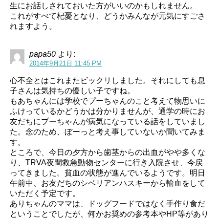
生にお話しされておいた方がいいのかもしれません。
これがすべて杞憂となり、どうかみんなが元気にすごさ
れますよう。
papa50
より:
2014年9月21日 11:45 PM
心不全とはこれまたビックリしました。それにしても息
子さんは気持ちの優しい子ですね。
もあちゃんには学校でプーちゃんのこと考えて物思いに
ふけっているかどうかは分かりませんが、通学の時にお
友だちにプーちゃんが病気になっている話をしていまし
た。念のため、ぼーっと考え事していないか聞いてみま
す。
ところで、今日の夕方から歯茎からの出血がやや多くな
り、TRVA夜間救急動物センターに行き入院させ、今戻
ってきました。貧血の状態が進んでいるようです。明日
午前中、お友だちのシベリアンハスキーから輸血をして
いただく予定です。
ありちゃんのママは、ドッグフードではなく手作り食だ
ということでしたが、何かお奨めの参考本やHP等があり