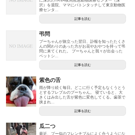
に深沢のTRVA夜間救急動物医療センター（深
沢）を退院、ママにバトンタッチして東京動物医
療センタ...
記事を読む
弔問
プーちゃんが旅立った翌日、訃報を知ったたくさ
んの関わりのあった方がお花やおやつを持って弔
問に来てくれた。 プーちゃんと我々が出会った
ペットシ...
記事を読む
紫色の舌
雨が降り続く毎日。どこに行く予定もなくうとう
とするフレブルのプーちゃん。 寝ていると、大
きくはみ出した舌が紫色に変色してくる。歯茎で
挟まれ...
記事を読む
瓜二つ
最近、プー似のフレンチブルによく合うようにな