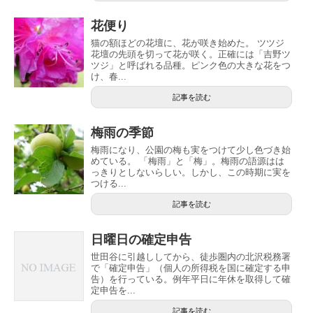
花便り
猫の額ほどの花壇に、花が咲き始めた。 ツツジ
花壇の先頭を切って花が咲く。正確には「吉野ツ
ツジ」と呼ばれる品種。ピンク色の大きな花をつ
け、春...
記事を読む
梅雨の季節
梅雨になり、公園の梅も実をつけて少し色づき始
めている。 「梅雨」と「梅」。梅雨の語源はは
っきりとしないらしい。しかし、この時期に実を
つける...
記事を読む
日曜日の確定申告
世田谷に引越ししてから、徒歩圏内の北沢税務署
で「確定申告」（個人の所得税を国に確定する申
告）を行っている。例年平日に年休を取得して確
定申告を...
記事を読む