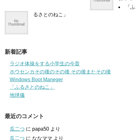
「ふ
るさとのねこ」
新着記事
ラジオ体操をする小学生の今昔
ホウセンカその後のその後 その後またその後
Windows Boot Maneger
「ふるさとのねこ」
地球儀
最近のコメント
瓜二つ
に
papa50
より
瓜二つ
に
ななママ
より