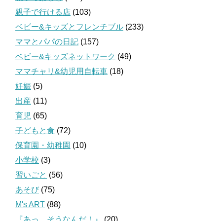
親子で行ける店
(103)
ベビー&キッズとフレンチブル
(233)
ママとパパの日記
(157)
ベビー&キッズネットワーク
(49)
ママチャリ&幼児用自転車
(18)
妊娠
(5)
出産
(11)
育児
(65)
子どもと食
(72)
保育園・幼稚園
(10)
小学校
(3)
習いごと
(56)
あそび
(75)
M's ART
(88)
『あっ、そうなんだ！』
(20)