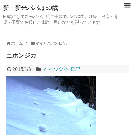
新・新米パパは50歳
50歳にして新米パパ。娘二十歳でパパ70歳。妊娠・出産・育
児・子育てを通した体験、思いなどを綴っています。
ホーム
ママとパパの日記
ニホンジカ
2015/1/3
ママとパパの日記