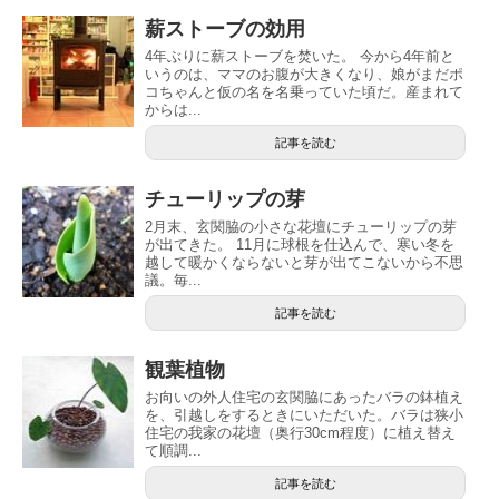
薪ストーブの効用
4年ぶりに薪ストーブを焚いた。 今から4年前と
いうのは、ママのお腹が大きくなり、娘がまだポ
コちゃんと仮の名を名乗っていた頃だ。産まれて
からは...
記事を読む
チューリップの芽
2月末、玄関脇の小さな花壇にチューリップの芽
が出てきた。 11月に球根を仕込んで、寒い冬を
越して暖かくならないと芽が出てこないから不思
議。毎...
記事を読む
観葉植物
お向いの外人住宅の玄関脇にあったバラの鉢植え
を、引越しをするときにいただいた。バラは狭小
住宅の我家の花壇（奥行30cm程度）に植え替え
て順調...
記事を読む