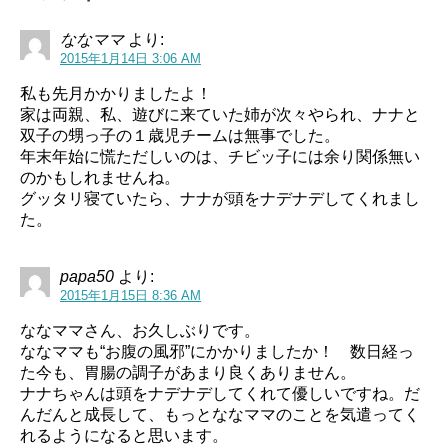
ななママ
より:
2015年1月14日 3:06 AM
私も先月かかりましたよ！
家は両親、私、遊びに来ていた姉が次々やられ、ナナと
双子の甥っ子の１歳児チームは無事でした。
年末年始に慌ただしいのは、チビッ子には余り関係無い
のかもしれませんね。
グッタリ寝ていたら、ナナが頭をナデナデしてくれまし
た。
papa50
より:
2015年1月15日 8:36 AM
ななママさん、お久しぶりです。
ななママも“お腹の風邪”にかかりましたか！ 数日経っ
た今も、胃腸の調子があまり良くありません。
ナナちゃんは頭をナデナデしてくれて優しいですね。だ
んだんと成長して、もっとななママのことを気遣ってく
れるようになると思います。