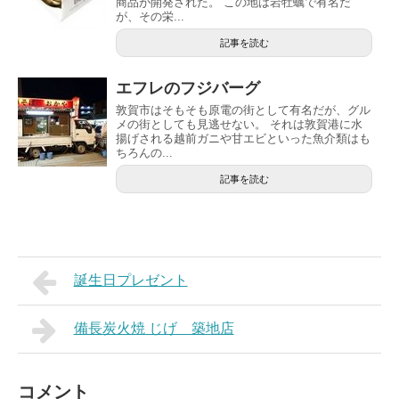
商品が開発された。 この地は岩牡蠣で有名だ
が、その栄...
記事を読む
エフレのフジバーグ
敦賀市はそもそも原電の街として有名だが、グル
メの街としても見逃せない。 それは敦賀港に水
揚げされる越前ガニや甘エビといった魚介類はも
ちろんの...
記事を読む
誕生日プレゼント
備長炭火焼 じげ 築地店
コメント