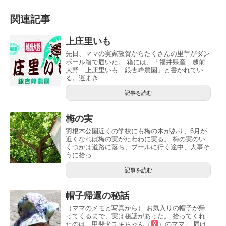
関連記事
上庄里いも
先日、ママの実家敦賀からたくさんの里芋がダン
ボール箱で届いた。 箱には、「福井県産 越前
大野 上庄里いも 銀杏峰農園」と書かれてい
る。遅まき...
記事を読む
梅の実
羽根木公園近くの学校にも梅の木があり、6月が
近くなれば梅の実がたわわに実る。 梅の実のい
くつかは道路に落ち、プールに行く途中、大事そ
うに拾っ...
記事を読む
帽子帰還の秘話
（ママのメモと写真から） お気入りの帽子が帰
ってくるまで、実は秘話があった。 拾ってくれ
たのは、甲斐犬ユキちゃん（
）のママ。 届け