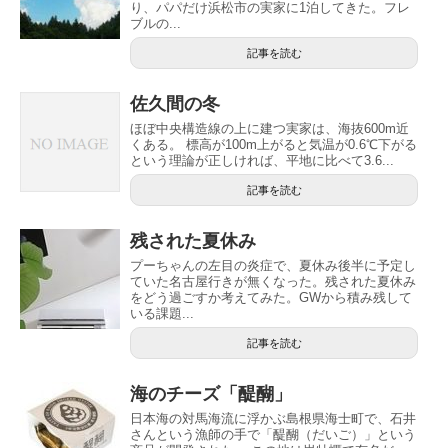
り、パパだけ浜松市の実家に1泊してきた。フレ
ブルの...
記事を読む
佐久間の冬
ほぼ中央構造線の上に建つ実家は、海抜600m近
くある。 標高が100m上がると気温が0.6℃下がる
という理論が正しければ、平地に比べて3.6...
記事を読む
残された夏休み
プーちゃんの左目の炎症で、夏休み後半に予定し
ていた名古屋行きが無くなった。残された夏休み
をどう過ごすか考えてみた。GWから積み残して
いる課題...
記事を読む
海のチーズ「醍醐」
日本海の対馬海流に浮かぶ島根県海士町で、石井
さんという漁師の手で「醍醐（だいご）」という