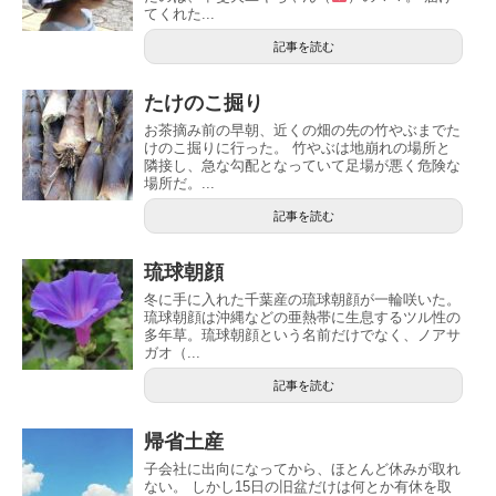
てくれた...
記事を読む
たけのこ掘り
お茶摘み前の早朝、近くの畑の先の竹やぶまでた
けのこ掘りに行った。 竹やぶは地崩れの場所と
隣接し、急な勾配となっていて足場が悪く危険な
場所だ。...
記事を読む
琉球朝顔
冬に手に入れた千葉産の琉球朝顔が一輪咲いた。
琉球朝顔は沖縄などの亜熱帯に生息するツル性の
多年草。琉球朝顔という名前だけでなく、ノアサ
ガオ（...
記事を読む
帰省土産
子会社に出向になってから、ほとんど休みが取れ
ない。 しかし15日の旧盆だけは何とか有休を取