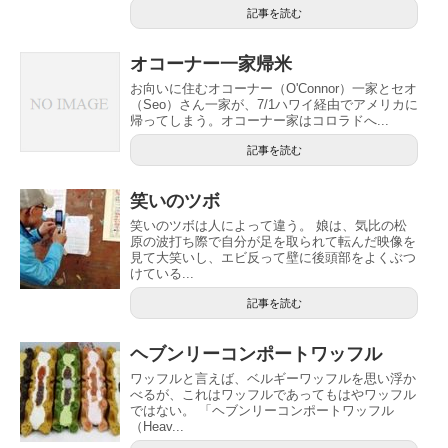
記事を読む
オコーナー一家帰米
お向いに住むオコーナー（O'Connor）一家とセオ
（Seo）さん一家が、7/1ハワイ経由でアメリカに
帰ってしまう。オコーナー家はコロラドへ...
記事を読む
笑いのツボ
笑いのツボは人によって違う。 娘は、気比の松
原の波打ち際で自分が足を取られて転んだ映像を
見て大笑いし、エビ反って壁に後頭部をよくぶつ
けている...
記事を読む
ヘブンリーコンポートワッフル
ワッフルと言えば、ベルギーワッフルを思い浮か
べるが、これはワッフルであってもはやワッフル
ではない。 「ヘブンリーコンポートワッフル
（Heav...