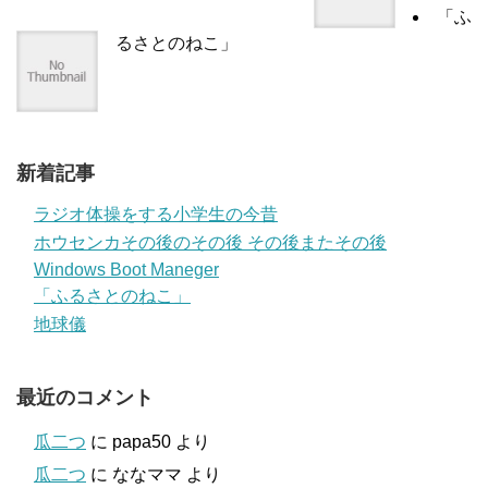
「ふ
るさとのねこ」
新着記事
ラジオ体操をする小学生の今昔
ホウセンカその後のその後 その後またその後
Windows Boot Maneger
「ふるさとのねこ」
地球儀
最近のコメント
瓜二つ
に
papa50
より
瓜二つ
に
ななママ
より