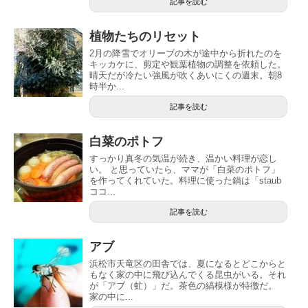
記事を読む
植物たちのリセット
2月の降雪でオリーブの木が途中から折れたのを
キッカケに、剪定や観葉植物の調整を依頼した。
晴天だが冷たい強風が吹くあいにくの週末。朝8
時半か...
記事を読む
白菜のポトフ
すっかり真冬の気温が続き、温かい料理が恋し
い。 と思っていたら、ママが「白菜のポトフ」
を作ってくれていた。料理に使った鍋は「staub
ココ...
記事を読む
アブ
浜松市天竜区の田舎では、夏になるとどこからと
もなく家の中に飛び込んでくる昆虫がいる。それ
が「アブ（虻）」だ。茶色の縞模様が特徴だ。
家の中に...