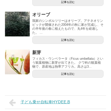
記事を読む
オリーブ
我家のシンボルツリーはオリーブ。アテネオリン
ピックが開催された2004年の秋に家が完成し、そ
の半年後の春に植えたもので、丸4年を経過し
た。 ...
記事を読む
新芽
フィカス・ウンベラータ（Ficus umbellata）とい
う観葉植物に新芽が出てきた。 クワ科の観葉植
物で、原産地は熱帯アフリカ。高さは3...
記事を読む
子ども乗せ自転車HYDEE.B