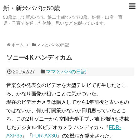
新・新米パパは50歳
50歳にして新米パパ。娘二十歳でパパ70歳。妊娠・出産・育
児・子育てを通した体験、思いなどを綴っています。
ホーム
ママとパパの日記
ソニー4Ｋハンディカム
2015/2/27
ママとパパの日記
音楽会や発表会のビデオを大型テレビで再生したとこ
ろ、かなり画像が粗いことに気がついた。
現在のビデオカメラは購入してから1年前後と古いもの
ではないが、何か打開策がないか日頃思っていたとこ
ろ、この2月ソニーから空間光学手ブレ補正機能を搭載
したデジタル4Kビデオカメラ ハンディカム『
FDR-
AXP35
』『
FDR-AX30
』の2機種が発売された。