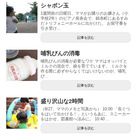
シャボン玉
1週間前の日曜日、ママがお隣りのお嬢さん（小
学校2年）のピアノ発表会で、錦糸町にあるすみ
だトリフォニーホールに出かけた。 お留守番を
引き受け...
記事を読む
哺乳びんの消毒
哺乳びんの消毒が必要なワケ ママはオッパイと
ミルクの混合で、娘を育てています。 ミルクを
作る際に必ずやらなくてはいけないのが、哺乳
び...
記事を読む
盛り沢山な2時間
（8/27、ママのメモと写真から） 10:00 「長ぐつ
をはいて出かける！」というもあに、スニーカー
をはかせ、図書館へ涼みに。 10:40 ...
記事を読む