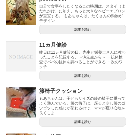
自分で食事をしたくなるこの時期は、スタイ（よ
だれかけ）に加え、もっと大きなベビーエプロン
が重宝する。 もあちゃんは、たくさんの動物が
デザイン...
記事を読む
11ヵ月健診
昨日は11ヵ月健診の日。先生と栄養士さんに教わ
ったことを記録する。 ＜A先生から＞ ・抗体検
査でパパの抗体を調べることができる ・次のワ
クチ...
記事を読む
籐椅子クッション
もあちゃんは、子どもサイズの籐の椅子に乗って
よく遊んでいる。籐の椅子は、座ると少し籐のゴ
ツゴツした感じが伝わるので、ママが座り心地を
良くしよ...
記事を読む