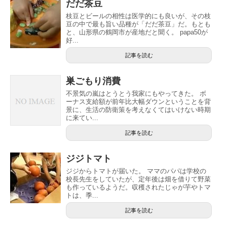
だだ茶豆
枝豆とビールの相性は医学的にも良いが、その枝
豆の中で最も旨い品種が「だだ茶豆」だ。もとも
と、山形県の鶴岡市が産地だと聞く。 papa50が
好...
記事を読む
巣ごもり消費
不景気の嵐はとうとう我家にもやってきた。 ボ
ーナス支給額が前年比大幅ダウンということを背
景に、生活の防衛策を考えなくてはいけない時期
に来てい...
記事を読む
ジジトマト
ジジからトマトが届いた。 ママのパパは学校の
校長先生をしていたが、定年後は畑を借りて野菜
も作っているようだ。収穫されたじゃが芋やトマ
トは、季...
記事を読む