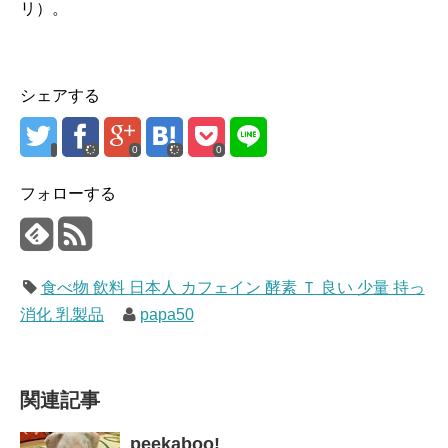
リ）。
シェアする
0
0
フォローする
食べ物 飲料 日本人 カフェイン 酵素 Ｔ 良い 少量 持っ
消化 乳製品
papa50
関連記事
peekaboo!