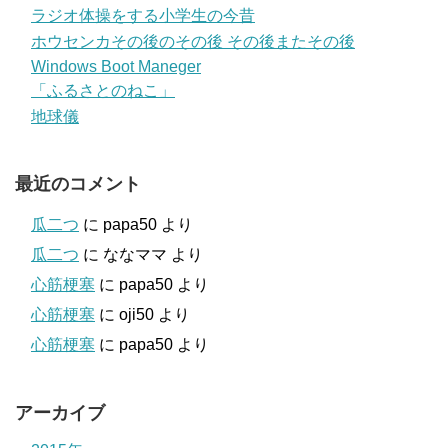
ラジオ体操をする小学生の今昔
ホウセンカその後のその後 その後またその後
Windows Boot Maneger
「ふるさとのねこ」
地球儀
最近のコメント
瓜二つ
に
papa50
より
瓜二つ
に
ななママ
より
心筋梗塞
に
papa50
より
心筋梗塞
に
oji50
より
心筋梗塞
に
papa50
より
アーカイブ