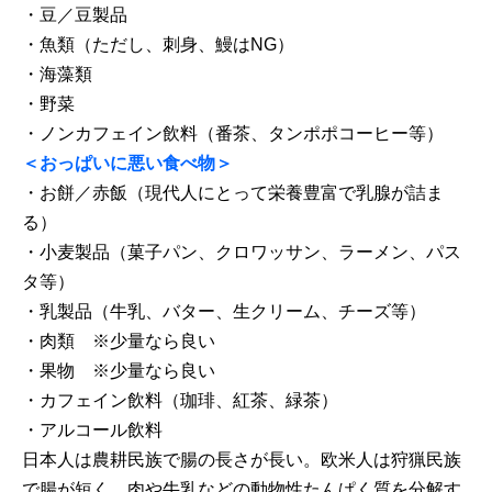
・豆／豆製品
・魚類（ただし、刺身、鰻はNG）
・海藻類
・野菜
・ノンカフェイン飲料（番茶、タンポポコーヒー等）
＜おっぱいに悪い食べ物＞
・お餅／赤飯（現代人にとって栄養豊富で乳腺が詰ま
る）
・小麦製品（菓子パン、クロワッサン、ラーメン、パス
タ等）
・乳製品（牛乳、バター、生クリーム、チーズ等）
・肉類 ※少量なら良い
・果物 ※少量なら良い
・カフェイン飲料（珈琲、紅茶、緑茶）
・アルコール飲料
日本人は農耕民族で腸の長さが長い。欧米人は狩猟民族
で腸が短く、肉や牛乳などの動物性たんぱく質を分解す