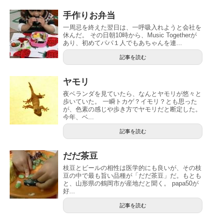
手作りお弁当
一周忌を終えた翌日は、一呼吸入れようと会社を
休んだ。 その日朝10時から、Music Togetherが
あり、初めてパパ１人でもあちゃんを連...
記事を読む
ヤモリ
夜ベランダを見ていたら、なんとヤモリが悠々と
歩いていた。 一瞬トカゲ？イモリ？とも思った
が、色素の感じや歩き方でヤモリだと断定した。
今年、ベ...
記事を読む
だだ茶豆
枝豆とビールの相性は医学的にも良いが、その枝
豆の中で最も旨い品種が「だだ茶豆」だ。もとも
と、山形県の鶴岡市が産地だと聞く。 papa50が
好...
記事を読む