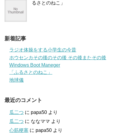
るさとのねこ」
新着記事
ラジオ体操をする小学生の今昔
ホウセンカその後のその後 その後またその後
Windows Boot Maneger
「ふるさとのねこ」
地球儀
最近のコメント
瓜二つ
に
papa50
より
瓜二つ
に
ななママ
より
心筋梗塞
に
papa50
より