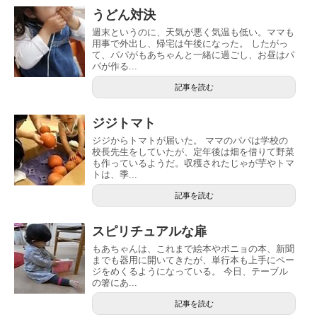
うどん対決
週末というのに、天気が悪く気温も低い。ママも
用事で外出し、帰宅は午後になった。 したがっ
て、パパがもあちゃんと一緒に過ごし、お昼はパ
パが作る...
記事を読む
ジジトマト
ジジからトマトが届いた。 ママのパパは学校の
校長先生をしていたが、定年後は畑を借りて野菜
も作っているようだ。収穫されたじゃが芋やトマ
トは、季...
記事を読む
スピリチュアルな扉
もあちゃんは、これまで絵本やポニョの本、新聞
までも器用に開いてきたが、単行本も上手にペー
ジをめくるようになっている。 今日、テーブル
の箸にあ...
記事を読む