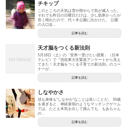
チキップ
このところの天気は雪や雨やらで気が滅入った。
それでも昨日の日曜日だけは、少し肌寒かったが
良く晴れたので、代々木公園に出かけた。 公園
の入口近...
記事を読む
天才脳をつくる新法則
5月18日（土）の「世界一受けたい授業」（日本
テレビ）で『現役東大生緊急アンケートから見え
てきた！天才脳をつくる子育ての新法則』のコー
ナーが...
記事を読む
しなやかさ
頭も身体も“しなやか”なことは良いことだ。 50歳
を過ぎると、神経衰弱のようなマッチングゲーム
では、たとえ本気を出して挑んでも、もあちゃん
の...
記事を読む