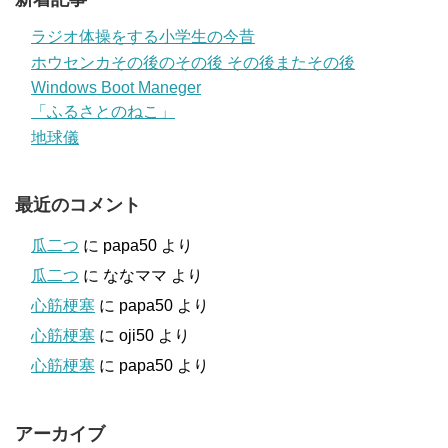
ラジオ体操をする小学生の今昔
ホウセンカその後のその後 その後またその後
Windows Boot Maneger
「ふるさとのねこ」
地球儀
最近のコメント
瓜二つ
に
papa50
より
瓜二つ
に
ななママ
より
心筋梗塞
に
papa50
より
心筋梗塞
に
oji50
より
心筋梗塞
に
papa50
より
アーカイブ