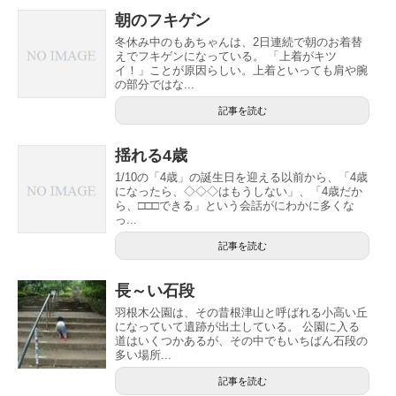
朝のフキゲン
冬休み中のもあちゃんは、2日連続で朝のお着替
えでフキゲンになっている。 「上着がキツ
イ！」ことが原因らしい。上着といっても肩や腕
の部分ではな...
記事を読む
揺れる4歳
1/10の「4歳」の誕生日を迎える以前から、「4歳
になったら、◇◇◇はもうしない」、「4歳だか
ら、□□□できる」という会話がにわかに多くな
っ...
記事を読む
長～い石段
羽根木公園は、その昔根津山と呼ばれる小高い丘
になっていて遺跡が出土している。 公園に入る
道はいくつかあるが、その中でもいちばん石段の
多い場所...
記事を読む