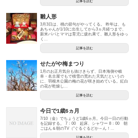
記事を読む
雛人形
3月3日は、桃の節句がやってくる。 昨年は、も
あちゃんが1/10に出生してから3ヵ月経つまで、
新米パパとママは育児に疲れ果て、雛人形をゆっ
く...
記事を読む
せたがや梅まつり
1月のお正月気分も抜けきらず、日本海側や岐
阜・名古屋でもで積雪の荒れた天気だというの
に、羽根木公園の梅の花が咲き始めている。紅白
の花が乾燥し...
記事を読む
今日で1歳6ヵ月
7/10（金）でちょうど1歳6ヵ月。今日一日の行動
を記録する。 7：00 起床、シャワー 8：00 朝
ごはん＆朝のTV（“ぐるぐるどか～ん！...
記事を読む