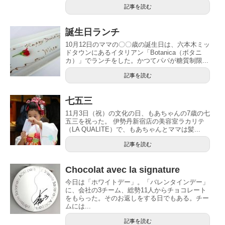
記事を読む
誕生日ランチ
10月12日のママの〇〇歳の誕生日は、六本木ミッ
ドタウンにあるイタリアン「Botanica（ボタニ
カ）」でランチをした。かつてパパが糖質制限...
記事を読む
七五三
11月3日（祝）の文化の日、もあちゃんの7歳の七
五三を祝った。 伊勢丹新宿店の美容室ラカリテ
（LA QUALITE）で、もあちゃんとママは髪...
記事を読む
Chocolat avec la signature
今日は「ホワイトデー」。「バレンタインデー」
に、会社の3チーム、総勢11人からチョコレート
をもらった。そのお返しをする日でもある。チー
ムには...
記事を読む