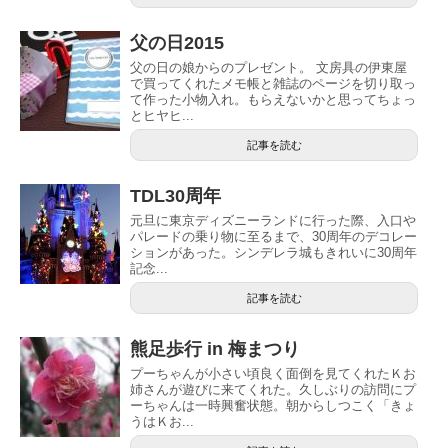
父の日2015
父の日の娘からのプレゼント。 文房具の伊東屋
で買ってくれたメモ帳と雑誌のページを切り取っ
て作った小物入れ。もらえないかと思ってちょっ
とヒヤヒ...
記事を読む
TDL30周年
元旦に東京ディズニーランドに行った際、入口や
パレードの乗り物に至るまで、30周年のデコレー
ションがあった。シンデレラ城もきれいに30周年
記念...
記事を読む
熊足歩行 in 梅まつり
プーちゃんが小さい頃良く面倒を見てくれたＫお
姉さんが遊びに来てくれた。久しぶりの訪問にプ
ーちゃんは一時興奮状態。朝からしつこく「きょ
うはＫお...