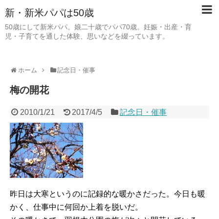
新・新米パパは50歳
50歳にして新米パパ。娘二十歳でパパ70歳。妊娠・出産・育
児・子育てを通した体験、思いなどを綴っています。
ホーム
記念日・催事
梅の開花
2010/1/21
2017/4/5
記念日・催事
昨日は大寒というのに記録的な暖かさだった。今日も暖
かく、仕事中に何回か上着を脱いだ。