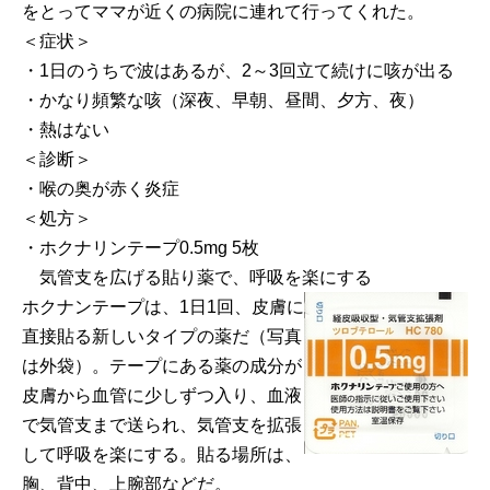
をとってママが近くの病院に連れて行ってくれた。
＜症状＞
・1日のうちで波はあるが、2～3回立て続けに咳が出る
・かなり頻繁な咳（深夜、早朝、昼間、夕方、夜）
・熱はない
＜診断＞
・喉の奥が赤く炎症
＜処方＞
・ホクナリンテープ0.5mg 5枚
気管支を広げる貼り薬で、呼吸を楽にする
ホクナンテープは、1日1回、皮膚に
直接貼る新しいタイプの薬だ（写真
は外袋）。テープにある薬の成分が
皮膚から血管に少しずつ入り、血液
で気管支まで送られ、気管支を拡張
して呼吸を楽にする。貼る場所は、
胸、背中、上腕部などだ。