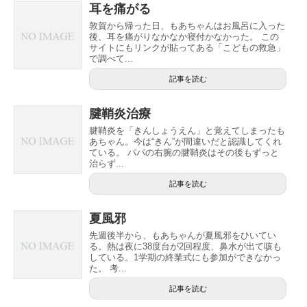
耳を痛がる
敦賀から帰った日、もあちゃんはお風呂に入った
後、耳を痛がりなかなか寝付かなかった。 この
サイトにもリンクが貼ってある「こどもの救急」
で調べて...
記事を読む
腱鞘炎治療
腱鞘炎を「きんしょうえん」と覚えてしまったも
あちゃん。今は“きん”が間違いだと認識してくれ
ている。 パパの右腕の腱鞘炎はその後もずっと
治らず...
記事を読む
夏風邪
先週後半から、もあちゃんが夏風邪をひいてい
る。熱は夜に38度台が2回程度、鼻水が出て咳も
している。1学期の終業式にも参加ができなかっ
た。 考...
記事を読む