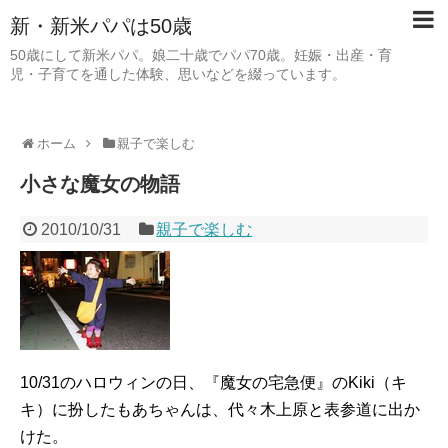
新・新米パパは50歳
50歳にして新米パパ。娘二十歳でパパ70歳。妊娠・出産・育
児・子育てを通した体験、思いなどを綴っています。
ホーム
親子で楽しむ
小さな魔女の物語
2010/10/31
親子で楽しむ
10/31のハロウィンの日、『魔女の宅急便』のKiki（キ
キ）に扮したもあちゃんは、代々木上原と表参道に出か
けた。