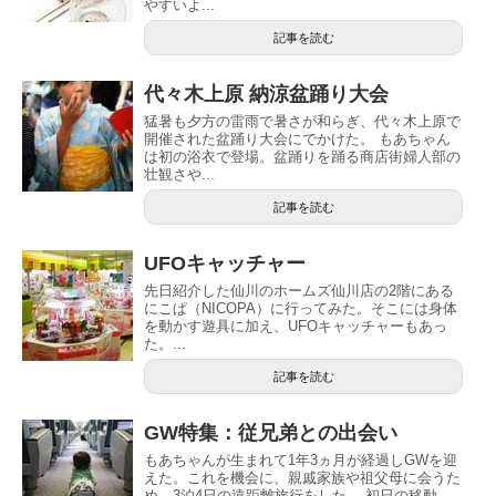
やすいよ...
記事を読む
代々木上原 納涼盆踊り大会
猛暑も夕方の雷雨で暑さが和らぎ、代々木上原で
開催された盆踊り大会にでかけた。 もあちゃん
は初の浴衣で登場。盆踊りを踊る商店街婦人部の
壮観さや...
記事を読む
UFOキャッチャー
先日紹介した仙川のホームズ仙川店の2階にある
にこぱ（NICOPA）に行ってみた。そこには身体
を動かす遊具に加え、UFOキャッチャーもあっ
た。...
記事を読む
GW特集：従兄弟との出会い
もあちゃんが生まれて1年3ヵ月が経過しGWを迎
えた。これを機会に、親戚家族や祖父母に会うた
め、3泊4日の遠距離旅行をした。 初日の移動