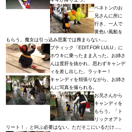
ベネトンのお
兄さんに所に
行き、一人で
黄色い風船を
もらう。魔女は引っ込み思案では務まらない…。
ブティック「EDIT.FOR LULU」に
ホウキに乗ったまま入った。お姉さ
んは度肝を抜かれ、思わずキャンデ
ィを差し出した。ラッキー！
キャンディを頬張りながら、お姉さ
んに写真を撮られる。
お兄さんから
キャンディを
もらう。「ト
リックオアト
リート！」と叫ぶ必要はない。ただそこにいるだけ…。