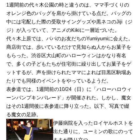
1週間前の代々木公園の時と違うのは、ママ手づくりの
オレンジ色のバッグを肩から掛けている点だ。バッグの
中には宅配した際の受取サイングッズや黒ネコのJiji（ジ
ジ）が入っていて、アニメのKikiに一層近づいた。
代々木上原では、パパのお友だちのYumiyumiに会えた。
商店街では、歩いているだけで見知らぬ人からお菓子を
もらった。渋谷区大山町のハローウィンはかなり有名
で、多くの子どもたちが住宅街に繰り出してお菓子をゲ
ットするが、声を掛けられたママによれば目黒区駒場あ
たりでも同様のイベントをやっているようだ。
表参道では、1週間前の10/24（日）に「ハローハロウィ
ーンパンプキンパレード」が開催された。しかし、魔女
はその1週間後に表参道に降り立った。以下、写真で綴
る魔女の足跡。
伊藤病院を入ったロイヤルホストを
出た通りに、ユーミンの歌にのって
キキが降り立つ。