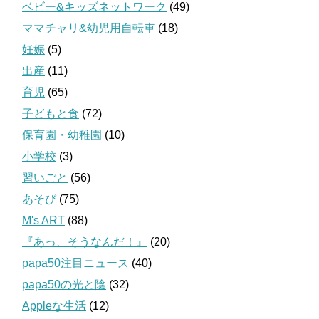
ベビー&キッズネットワーク
(49)
ママチャリ&幼児用自転車
(18)
妊娠
(5)
出産
(11)
育児
(65)
子どもと食
(72)
保育園・幼稚園
(10)
小学校
(3)
習いごと
(56)
あそび
(75)
M's ART
(88)
『あっ、そうなんだ！』
(20)
papa50注目ニュース
(40)
papa50の光と陰
(32)
Appleな生活
(12)