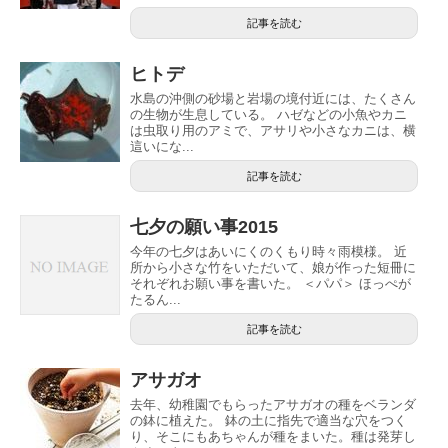
記事を読む
ヒトデ
水島の沖側の砂場と岩場の境付近には、たくさん
の生物が生息している。 ハゼなどの小魚やカニ
は虫取り用のアミで、アサリや小さなカニは、横
這いにな...
記事を読む
七夕の願い事2015
今年の七夕はあいにくのくもり時々雨模様。 近
所から小さな竹をいただいて、娘が作った短冊に
それぞれお願い事を書いた。 ＜パパ＞ ほっぺが
たるん...
記事を読む
アサガオ
去年、幼稚園でもらったアサガオの種をベランダ
の鉢に植えた。 鉢の土に指先で適当な穴をつく
り、そこにもあちゃんが種をまいた。種は発芽し