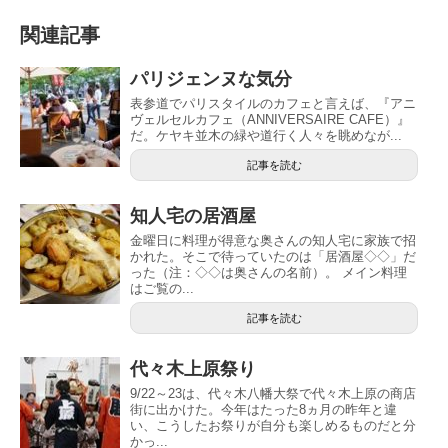
関連記事
パリジェンヌな気分
表参道でパリスタイルのカフェと言えば、『アニ
ヴェルセルカフェ（ANNIVERSAIRE CAFE）』
だ。ケヤキ並木の緑や道行く人々を眺めなが...
記事を読む
知人宅の居酒屋
金曜日に料理が得意な奥さんの知人宅に家族で招
かれた。そこで待っていたのは「居酒屋◇◇」だ
った（注：◇◇は奥さんの名前）。 メイン料理
はご覧の...
記事を読む
代々木上原祭り
9/22～23は、代々木八幡大祭で代々木上原の商店
街に出かけた。今年はたった8ヵ月の昨年と違
い、こうしたお祭りが自分も楽しめるものだと分
かっ...