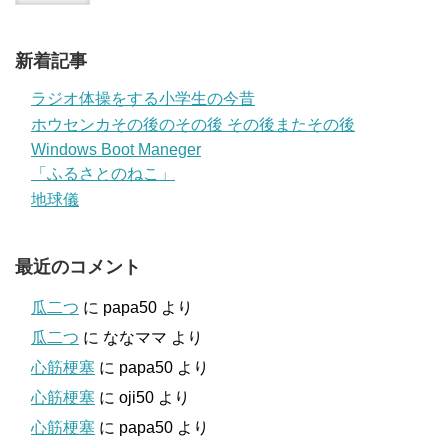
新着記事
ラジオ体操をする小学生の今昔
ホウセンカその後のその後 その後またその後
Windows Boot Maneger
「ふるさとのねこ」
地球儀
最近のコメント
瓜二つ
に
papa50
より
瓜二つ
に
ななママ
より
心筋梗塞
に
papa50
より
心筋梗塞
に
oji50
より
心筋梗塞
に
papa50
より