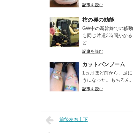
記事を読む
柿の種の効能
GW中の新幹線での移
も同じ片道3時間かか
ど...
記事を読む
カットバンブーム
1ヵ月ほど前から、足
うになった。もちろん、
記事を読む
前後左右上下