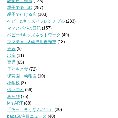
記念日・催事
(123)
親子で楽しむ
(287)
親子で行ける店
(103)
ベビー&キッズとフレンチブル
(233)
ママとパパの日記
(157)
ベビー&キッズネットワーク
(49)
ママチャリ&幼児用自転車
(18)
妊娠
(5)
出産
(11)
育児
(65)
子どもと食
(72)
保育園・幼稚園
(10)
小学校
(3)
習いごと
(56)
あそび
(75)
M's ART
(88)
『あっ、そうなんだ！』
(20)
papa50注目ニュース
(40)