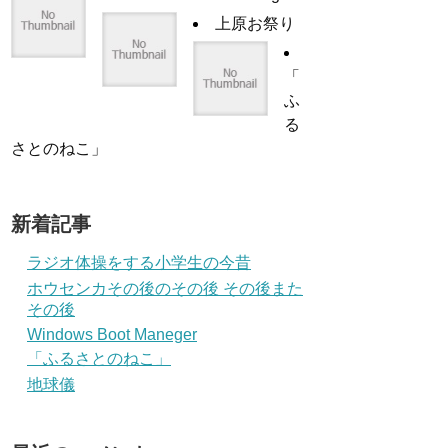
上原お祭り
「
ふ
る
さとのねこ」
新着記事
ラジオ体操をする小学生の今昔
ホウセンカその後のその後 その後また
その後
Windows Boot Maneger
「ふるさとのねこ」
地球儀