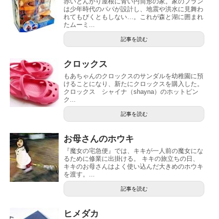
赤いとんがり屋根に青い円筒形の家。家のプラン
は少年時代のパパが設計し、地震や洪水に見舞わ
れてもびくともしない…。これが森と湖に囲まれ
たムーミ...
記事を読む
クロックス
もあちゃんのクロックスのサンダルを幼稚園に預
けることになり、新たにクロックスを購入した。
クロックス シャイナ（shayna）のホットピン
ク...
記事を読む
お母さんのホウキ
『魔女の宅急便』では、キキが一人前の魔女にな
るために修業に出掛ける。 キキの旅立ちの日、
キキのお母さんはよく使い込んだ大きめのホウキ
を渡す。...
記事を読む
ヒメダカ