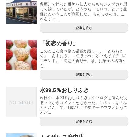
多摩川で捕った稚魚を知人からもらいメダカと思
って飼っていたが、どうやら「モロコ」という品
種だということが判明した。 もあちゃんは、こ
れをずっ...
記事を読む
「初恋の香り」
このところ食べ物の話題が続く…。「とちおと
め」「あまおう」「紅ほっぺ」といえばイチゴの
ブランド。「初恋の香り®」は、お菓子の名前や
も...
記事を読む
水99.5％おしりふき
昨日の「水99％おしりふき」のブログを読んだあ
るママからコメントをもらった。このママは「ふ
ふふさん」で、1歳7カ月の男の子のママというこ
とだ...
記事を読む
トイザらス府中店