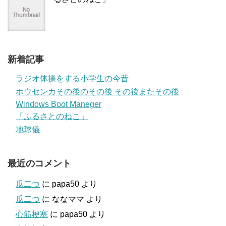
新着記事
ラジオ体操をする小学生の今昔
ホウセンカその後のその後 その後またその後
Windows Boot Maneger
「ふるさとのねこ」
地球儀
最近のコメント
瓜二つ
に
papa50
より
瓜二つ
に
ななママ
より
心筋梗塞
に
papa50
より