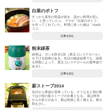
白菜のポトフ
すっかり真冬の気温が続き、温かい料理が恋し
い。 と思っていたら、ママが「白菜のポトフ」
を作ってくれていた。料理に使った鍋は「staub
ココ...
記事を読む
粉末緑茶
緑茶は、ガンを防ぎLDL（悪玉コレステロール）
を下げる効果がある。先日の検診結果でも、緑茶
を摂取によって、悪玉コレステロールの基準値で
ある1...
記事を読む
薪ストーブ2014
先日から寒波が居座っている。そうなると我が家
では小型の薪ストーブの出番となる。 薪は昨年
からの余りがあり、薪は乾燥し良く燃える。着火
剤を少し...