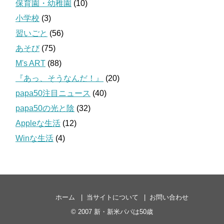
保育園・幼稚園
(10)
小学校
(3)
習いごと
(56)
あそび
(75)
M's ART
(88)
『あっ、そうなんだ！』
(20)
papa50注目ニュース
(40)
papa50の光と陰
(32)
Appleな生活
(12)
Winな生活
(4)
ホーム
当サイトについて
お問い合わせ
© 2007
新・新米パパは50歳