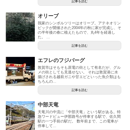
記事を読む
オリーブ
我家のシンボルツリーはオリーブ。アテネオリン
ピックが開催された2004年の秋に家が完成し、そ
の半年後の春に植えたもので、丸4年を経過し
た。 ...
記事を読む
エフレのフジバーグ
敦賀市はそもそも原電の街として有名だが、グル
メの街としても見逃せない。 それは敦賀港に水
揚げされる越前ガニや甘エビといった魚介類はも
ちろんの...
記事を読む
中部天竜
天竜川の中流に「中部天竜」という駅がある。特
急ワードビュー伊那路号が停車する駅で、佐久間
駅の一つ手前の駅だ。 数年前まで、この電車が
停車して...