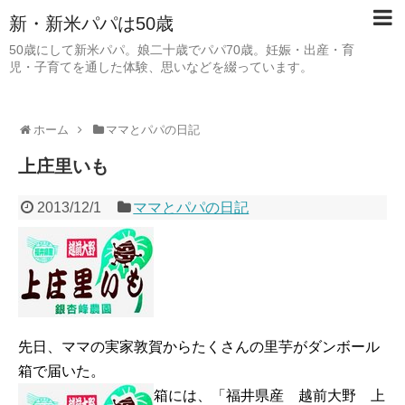
新・新米パパは50歳
50歳にして新米パパ。娘二十歳でパパ70歳。妊娠・出産・育
児・子育てを通した体験、思いなどを綴っています。
ホーム
ママとパパの日記
上庄里いも
2013/12/1
ママとパパの日記
先日、ママの実家敦賀からたくさんの里芋がダンボール
箱で届いた。
箱には、「福井県産 越前大野 上