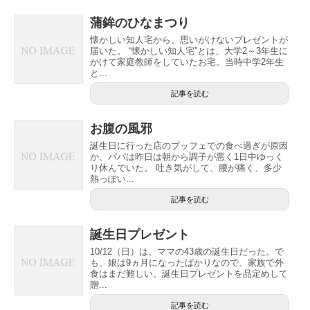
蒲鉾のひなまつり
懐かしい知人宅から、思いがけないプレゼントが
届いた。 “懐かしい知人宅”とは、大学2～3年生に
かけて家庭教師をしていたお宅。当時中学2年生
と...
記事を読む
お腹の風邪
誕生日に行った店のブッフェでの食べ過ぎが原因
か、パパは昨日は朝から調子が悪く1日中ゆっく
り休んでいた。 吐き気がして、腰が痛く、多少
熱っぽい...
記事を読む
誕生日プレゼント
10/12（日）は、ママの43歳の誕生日だった。で
も、娘は9ヵ月になったばかりなので、家族で外
食はまだ難しい。誕生日プレゼントを品定めして
贈...
記事を読む