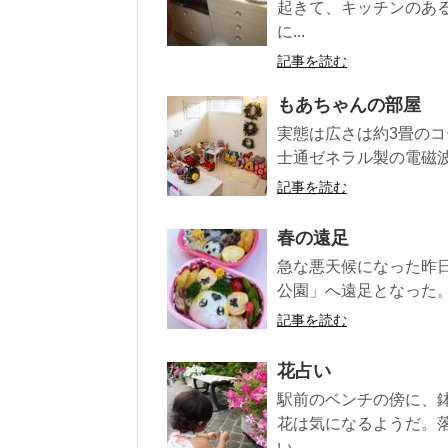
起きて、キッチンのあ
に...
記事を読む
もあちゃんの部屋
実態は広さは約3畳の
士通ゼネラル製の電磁波
記事を読む
春の遠足
急な悪天候になった昨
公園」へ遠足となった。
記事を読む
花占い
駅前のベンチの傍に、
花は気になるようだ。
い...