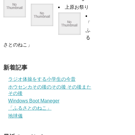
上原お祭り
「
ふ
る
さとのねこ」
新着記事
ラジオ体操をする小学生の今昔
ホウセンカその後のその後 その後また
その後
Windows Boot Maneger
「ふるさとのねこ」
地球儀