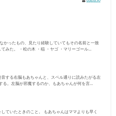
papa50
らなかったもの、見たり経験していてもその名前と一致
みた。 ・松の木 ・稲 ・ヤゴ ・マリーゴール...
発音する右脳もあちゃんと、スペル通りに読みたがる左
介する。左脳が邪魔するのか、もあちゃんが何を言...
をしていたときのこと。 もあちゃんはママよりも早く