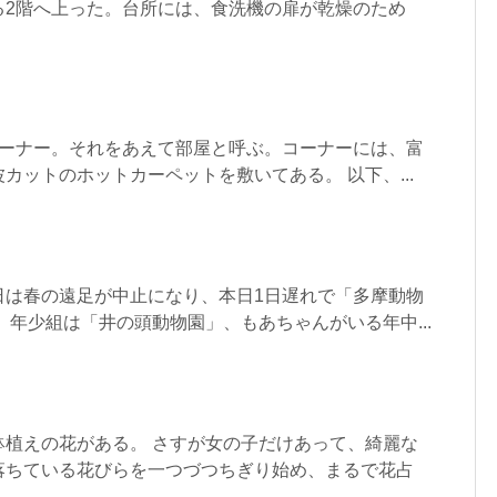
る2階へ上った。台所には、食洗機の扉が乾燥のため
コーナー。それをあえて部屋と呼ぶ。コーナーには、富
カットのホットカーペットを敷いてある。 以下、...
日は春の遠足が中止になり、本日1日遅れで「多摩動物
 年少組は「井の頭動物園」、もあちゃんがいる年中...
鉢植えの花がある。 さすが女の子だけあって、綺麗な
落ちている花びらを一つづつちぎり始め、まるで花占