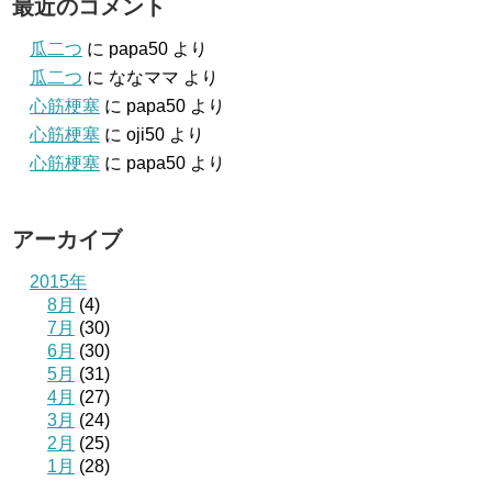
最近のコメント
瓜二つ
に
papa50
より
瓜二つ
に
ななママ
より
心筋梗塞
に
papa50
より
心筋梗塞
に
oji50
より
心筋梗塞
に
papa50
より
アーカイブ
2015年
8月
(4)
7月
(30)
6月
(30)
5月
(31)
4月
(27)
3月
(24)
2月
(25)
1月
(28)