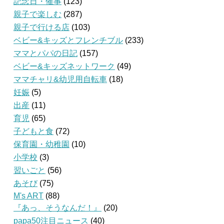
記念日・催事
(123)
親子で楽しむ
(287)
親子で行ける店
(103)
ベビー&キッズとフレンチブル
(233)
ママとパパの日記
(157)
ベビー&キッズネットワーク
(49)
ママチャリ&幼児用自転車
(18)
妊娠
(5)
出産
(11)
育児
(65)
子どもと食
(72)
保育園・幼稚園
(10)
小学校
(3)
習いごと
(56)
あそび
(75)
M's ART
(88)
『あっ、そうなんだ！』
(20)
papa50注目ニュース
(40)