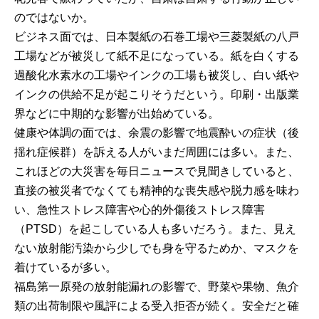
のではないか。
ビジネス面では、日本製紙の石巻工場や三菱製紙の八戸
工場などが被災して紙不足になっている。紙を白くする
過酸化水素水の工場やインクの工場も被災し、白い紙や
インクの供給不足が起こりそうだという。印刷・出版業
界などに中期的な影響が出始めている。
健康や体調の面では、余震の影響で地震酔いの症状（後
揺れ症候群）を訴える人がいまだ周囲には多い。また、
これほどの大災害を毎日ニュースで見聞きしていると、
直接の被災者でなくても精神的な喪失感や脱力感を味わ
い、急性ストレス障害や心的外傷後ストレス障害
（PTSD）を起こしている人も多いだろう。また、見え
ない放射能汚染から少しでも身を守るためか、マスクを
着けているが多い。
福島第一原発の放射能漏れの影響で、野菜や果物、魚介
類の出荷制限や風評による受入拒否が続く。安全だと確