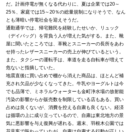
だ。計画停電が無くなる代わりに、夏は企業では20～
25％、家庭では15～20％の総量規制になりそうで、なん
とも薄暗い停電社会を迎えそうだ。
通勤通学では、帰宅難民を経験したせいか、リュック
（デイバッグ）を背負う人が増えた気がする。また、靴
屋に聞いたところでは、革靴とスニーカーの長所をあわ
せ持ったレザースニーカーの売上が伸びているという。
また、タクシーの運転手は、車道を走る自転車が増えて
危ないと指摘していた。
地震直後に買い占めで棚から消えた商品は、ほとんど補
充され欠品が少なくなってきた。牛乳やヨーグルトは今
でも品薄で、ミネラルウォーターも金町浄水場の放射能
汚染の影響からか販売数を制限している店もある。買い
占めは良くないが、消費を控える自粛も良くない。経済
は循環の上に成り立っているので、自粛は東北地方の景
気に悪影響を与え復興が遅れる。週末、羽根木公園では
花見客で賑わっていたが、自粛は自粛する行動が正しい