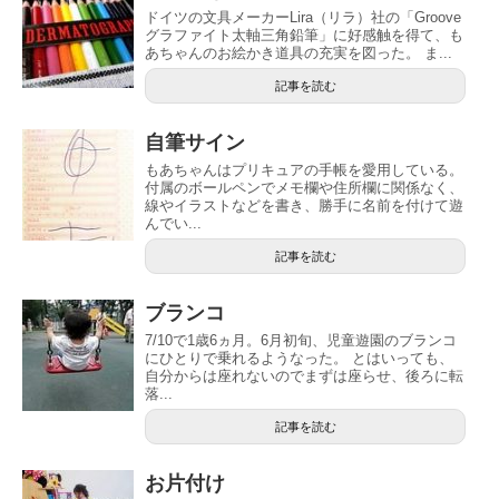
ドイツの文具メーカーLira（リラ）社の「Groove
グラファイト太軸三角鉛筆」に好感触を得て、も
あちゃんのお絵かき道具の充実を図った。 ま...
記事を読む
自筆サイン
もあちゃんはプリキュアの手帳を愛用している。
付属のボールペンでメモ欄や住所欄に関係なく、
線やイラストなどを書き、勝手に名前を付けて遊
んでい...
記事を読む
ブランコ
7/10で1歳6ヵ月。6月初旬、児童遊園のブランコ
にひとりで乗れるようなった。 とはいっても、
自分からは座れないのでまずは座らせ、後ろに転
落...
記事を読む
お片付け