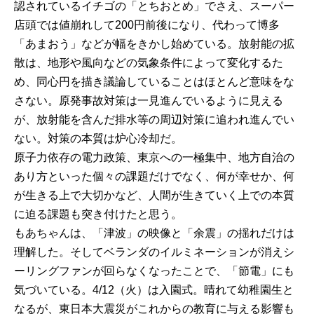
認されているイチゴの「とちおとめ」でさえ、スーパー
店頭では値崩れして200円前後になり、代わって博多
「あまおう」などが幅をきかし始めている。放射能の拡
散は、地形や風向などの気象条件によって変化するた
め、同心円を描き議論していることはほとんど意味をな
さない。原発事故対策は一見進んでいるように見える
が、放射能を含んだ排水等の周辺対策に追われ進んでい
ない。対策の本質は炉心冷却だ。
原子力依存の電力政策、東京への一極集中、地方自治の
あり方といった個々の課題だけでなく、何が幸せか、何
が生きる上で大切かなど、人間が生きていく上での本質
に迫る課題も突き付けたと思う。
もあちゃんは、「津波」の映像と「余震」の揺れだけは
理解した。そしてベランダのイルミネーションが消えシ
ーリングファンが回らなくなったことで、「節電」にも
気づいている。4/12（火）は入園式。晴れて幼稚園生と
なるが、東日本大震災がこれからの教育に与える影響も