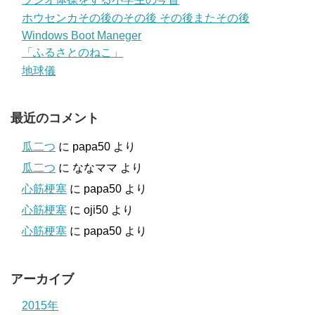
ホウセンカその後のその後 その後またその後
Windows Boot Maneger
「ふるさとのねこ」
地球儀
最近のコメント
瓜二つ
に
papa50
より
瓜二つ
に
ななママ
より
心筋梗塞
に
papa50
より
心筋梗塞
に
oji50
より
心筋梗塞
に
papa50
より
アーカイブ
2015年