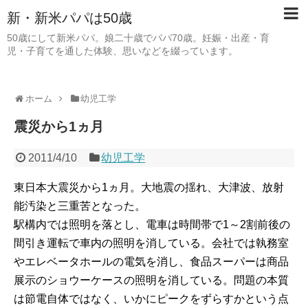
新・新米パパは50歳
50歳にして新米パパ。娘二十歳でパパ70歳。妊娠・出産・育
児・子育てを通した体験、思いなどを綴っています。
ホーム
幼児工学
震災から1ヵ月
2011/4/10
幼児工学
東日本大震災から1ヵ月。大地震の揺れ、大津波、放射
能汚染と三重苦となった。
駅構内では照明を落とし、電車は時間帯で1～2割前後の
間引き運転で車内の照明を消している。会社では執務室
やエレベータホールの電気を消し、食品スーパーは商品
展示のショウーケースの照明を消している。問題の本質
は節電自体ではなく、いかにピークをずらすかという点