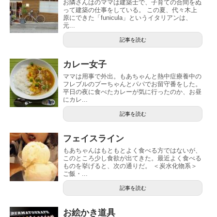
お隣さんはのママは建築士で、子育ての合間をぬ
って建築の仕事をしている。 この夏、代々木上
原にできた「funicula」というイタリアンは、
元...
記事を読む
カレー女子
ママは用事で外出。もあちゃんと熱中症療養中の
フレブルのプーちゃんとパパでお留守番をした。
平日の夜に食べたカレーが気に行ったのか、お昼
にカレ...
記事を読む
フェイスライン
もあちゃんはもともとよく食べる方ではないが、
このところ少し食欲が出てきた。最近よく食べる
ものを挙げると、次の通りだ。 ＜炭水化物系＞
ご飯・...
記事を読む
お絵かき道具