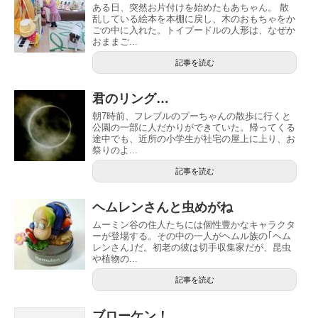
ある日、突然お片付けを始めたもあちゃん。 散
乱している絵本を本棚に戻し、木のおもちゃをか
ごの中に入れた。トイプードルの人形は、なぜか
おままご...
記事を読む
君のリング…
朝7時前、フレブルのプーちゃんの散歩に行くと
公園の一部に人だかりができていた。帰ってくる
途中でも、近所の小学生が社宅の屋上に上り、お
祭りのよ...
記事を読む
ヘムレンさんと虫めがね
ムーミン谷の住人たちには個性豊かなキャラクタ
ーが登場する。その中の一人がヘムル族の｢ヘム
レンさん｣だ。初老の彼は切手収集家だが、昆虫
や植物の...
記事を読む
ブローケン！