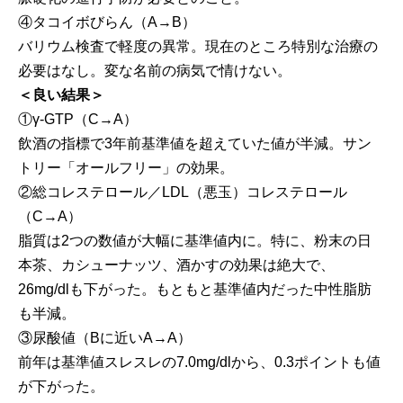
④タコイボびらん（A→B）
バリウム検査で軽度の異常。現在のところ特別な治療の
必要はなし。変な名前の病気で情けない。
＜良い結果＞
①γ-GTP（C→A）
飲酒の指標で3年前基準値を超えていた値が半減。サン
トリー「オールフリー」の効果。
②総コレステロール／LDL（悪玉）コレステロール
（C→A）
脂質は2つの数値が大幅に基準値内に。特に、粉末の日
本茶、カシューナッツ、酒かすの効果は絶大で、
26mg/dlも下がった。もともと基準値内だった中性脂肪
も半減。
③尿酸値（Bに近いA→A）
前年は基準値スレスレの7.0mg/dlから、0.3ポイントも値
が下がった。