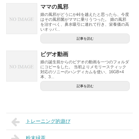
ママの風邪
娘の風邪がどうにか峠を越えたと思ったら、今度
はその風邪菌がママに乗りうつった。 娘の風邪
を治すべく、鼻水吸引に連れて行き、栄養価の高
いオッパ...
記事を読む
ビデオ動画
娘の誕生前からのビデオの動画を一つのフォルダ
にコピーをした。 当初よりメモリースティック
対応のソニーのハンディカムを使い、16GB×4
本、3...
記事を読む
トレーニング的遊び
粉末緑茶