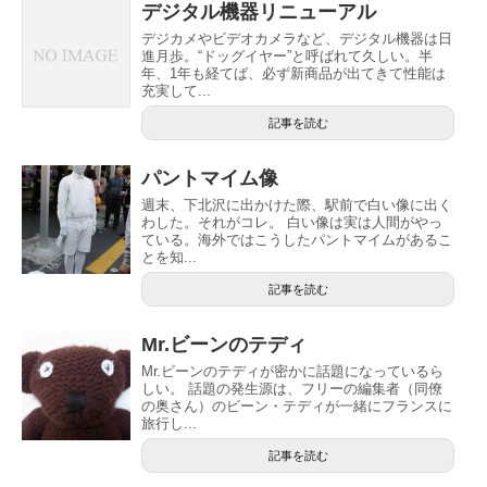
デジタル機器リニューアル
デジカメやビデオカメラなど、デジタル機器は日
進月歩。“ドッグイヤー”と呼ばれて久しい。半
年、1年も経てば、必ず新商品が出てきて性能は
充実して...
記事を読む
パントマイム像
週末、下北沢に出かけた際、駅前で白い像に出く
わした。それがコレ。 白い像は実は人間がやっ
ている。海外ではこうしたパントマイムがあるこ
とを知...
記事を読む
Mr.ビーンのテディ
Mr.ビーンのテディが密かに話題になっているら
しい。 話題の発生源は、フリーの編集者（同僚
の奥さん）のビーン・テディが一緒にフランスに
旅行し...
記事を読む