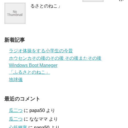
るさとのねこ」
新着記事
ラジオ体操をする小学生の今昔
ホウセンカその後のその後 その後またその後
Windows Boot Maneger
「ふるさとのねこ」
地球儀
最近のコメント
瓜二つ
に
papa50
より
瓜二つ
に
ななママ
より
心筋梗塞
に
papa50
より