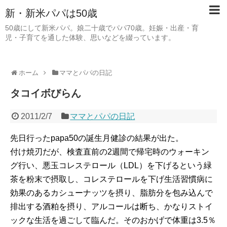
新・新米パパは50歳
50歳にして新米パパ。娘二十歳でパパ70歳。妊娠・出産・育
児・子育てを通した体験、思いなどを綴っています。
ホーム
ママとパパの日記
タコイボびらん
2011/2/7
ママとパパの日記
先日行ったpapa50の誕生月健診の結果が出た。
付け焼刃だが、検査直前の2週間で帰宅時のウォーキン
グ行い、悪玉コレステロール（LDL）を下げるという緑
茶を粉末で摂取し、コレステロールを下げ生活習慣病に
効果のあるカシューナッツを摂り、脂肪分を包み込んで
排出する酒粕を摂り、アルコールは断ち、かなりストイ
ックな生活を過ごして臨んだ。そのおかげで体重は3.5％