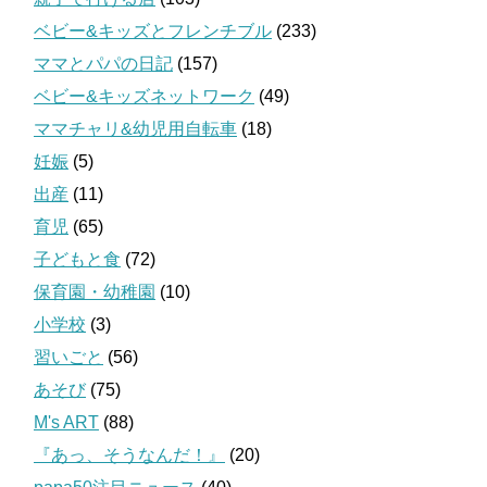
ベビー&キッズとフレンチブル
(233)
ママとパパの日記
(157)
ベビー&キッズネットワーク
(49)
ママチャリ&幼児用自転車
(18)
妊娠
(5)
出産
(11)
育児
(65)
子どもと食
(72)
保育園・幼稚園
(10)
小学校
(3)
習いごと
(56)
あそび
(75)
M's ART
(88)
『あっ、そうなんだ！』
(20)