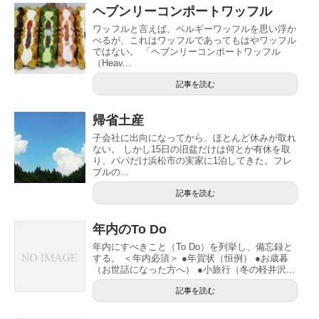
ヘブンリーコンポートワッフル
ワッフルと言えば、ベルギーワッフルを思い浮か
べるが、これはワッフルであってもはやワッフル
ではない。 「ヘブンリーコンポートワッフル
（Heav...
記事を読む
帰省土産
子会社に出向になってから、ほとんど休みが取れ
ない。 しかし15日の旧盆だけは何とか有休を取
り、パパだけ浜松市の実家に1泊してきた。フレ
ブルの...
記事を読む
年内のTo Do
年内にすべきこと（To Do）を列挙し、備忘録と
する。 ＜年内必須＞ ●年賀状（恒例） ●お歳暮
（お世話になった方へ） ●小旅行（冬の軽井沢...
記事を読む