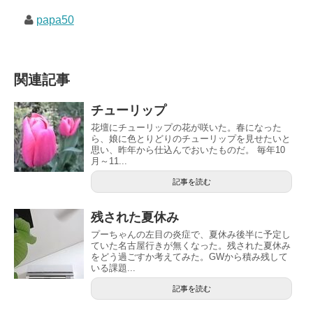
papa50
関連記事
チューリップ
花壇にチューリップの花が咲いた。春になった
ら、娘に色とりどりのチューリップを見せたいと
思い、昨年から仕込んでおいたものだ。 毎年10
月～11...
記事を読む
残された夏休み
プーちゃんの左目の炎症で、夏休み後半に予定し
ていた名古屋行きが無くなった。残された夏休み
をどう過ごすか考えてみた。GWから積み残して
いる課題...
記事を読む