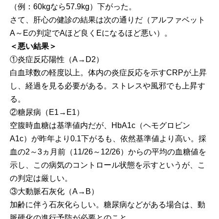
（例：60kgなら57.9kg）下がった。
さて、肝心の健診の結果は次の通りだ（アルファベット
A～Eの判定でAほど良くEになるほど悪い）。
＜悪い結果＞
①炎症反応陽性（A→D2）
白血球数の軽度以上。体内の炎症反応を示すCRPが上昇
し、経過を見る必要がある。ストレスや風邪でも上昇す
る。
②糖尿病（E1→E1）
空腹時血糖は基準値内だが、HbA1c（ヘモグロビン
A1c）が昨年より0.1下がるも、依然基準値より高い。採
血の2～3ヵ月前（11/26～12/26）からの平均の血糖値を
示し、この病気のコントロール状態を示すというが、こ
の判定は厳しい。
③大動脈石灰化（A→B）
加齢に伴う石灰化らしい。糖尿病などがある場合は、動
脈硬化の進行予防が必要とのこと。